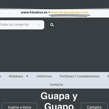
www.h2oakua.es =
www.guapayguapo.com
Todas las categorías
p
Mobiliario
Uniformes
Perfumes Y Complementos
Contacto
Vuelve a Inicio
Contacto