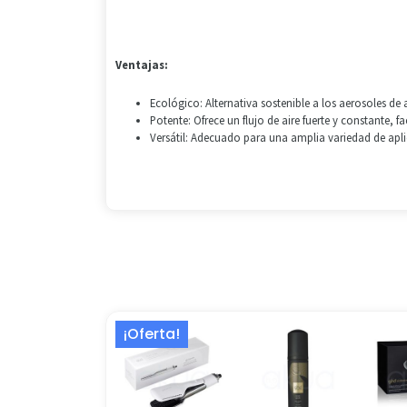
Ventajas:
Ecológico: Alternativa sostenible a los aerosoles de
Potente: Ofrece un flujo de aire fuerte y constante, fa
Versátil: Adecuado para una amplia variedad de apl
El
El
¡Oferta!
precio
precio
original
actual
era:
es: