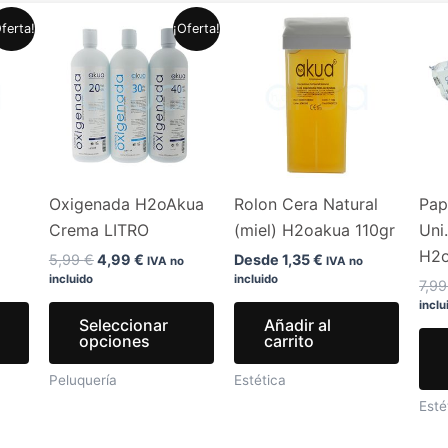
El
El
Este
Este
ferta!
¡Oferta!
precio
precio
producto
producto
original
actual
era:
es:
tiene
tiene
.
5,99 €.
4,99 €.
múltiples
múltiples
variantes.
variantes.
Las
Las
opciones
opciones
Oxigenada H2oAkua
Rolon Cera Natural
Pap
se
se
Crema LITRO
(miel) H2oakua 110gr
Uni
pueden
pueden
H2
elegir
elegir
5,99
€
4,99
€
Desde
1,35
€
IVA no
IVA no
incluido
incluido
en
en
7,9
inclu
la
la
Seleccionar
Añadir al
página
página
opciones
carrito
de
de
Peluquería
Estética
producto
producto
Esté