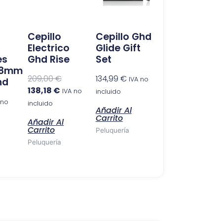
138,18 €.
209,00 €.
Cepillo
Cepillo Ghd
Electrico
Glide Gift
es
Ghd Rise
Set
 28mm
209,00
€
134,99
€
IVA no
hd
138,18
€
IVA no
incluido
 no
incluido
Añadir Al
Carrito
Añadir Al
Carrito
Peluquería
Peluquería