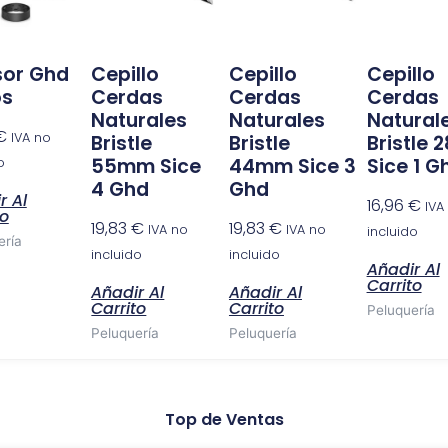
sor Ghd
Cepillo
Cepillo
Cepillo
os
Cerdas
Cerdas
Cerdas
Naturales
Naturales
Natural
€
IVA no
Bristle
Bristle
Bristle
55mm Sice
44mm Sice 3
Sice 1 G
o
4 Ghd
Ghd
r Al
16,96
€
IVA
to
19,83
€
19,83
€
IVA no
IVA no
incluido
ería
incluido
incluido
Añadir Al
Carrito
Añadir Al
Añadir Al
Carrito
Carrito
Peluquería
Peluquería
Peluquería
Top de Ventas