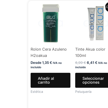
El
El
¡O
precio
precio
original
actual
era:
es:
6,99 €.
6,41 €
Rolon Cera Azuleno
Tinte Akua color
H2oakua
100ml
Desde
1,35
€
6,99
€
6,41
€
IVA no
IVA no
incluido
incluido
Añadir al
Seleccionar
carrito
opciones
Estética
Peluquería