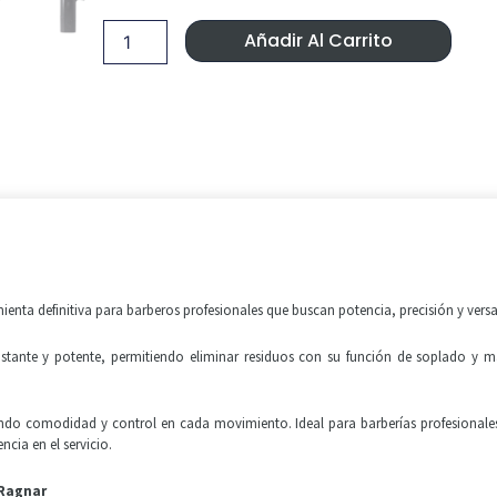
aspirador
Era:
Es:
de
Añadir Al Carrito
aire
89,99 €.
79,99 €
Turbo
Wind
Ragnar
cantidad
nta definitiva para barberos profesionales que buscan potencia, precisión y versat
nstante y potente, permitiendo eliminar residuos con su función de soplado y ma
ndo comodidad y control en cada movimiento. Ideal para barberías profesionales
cia en el servicio.
 Ragnar