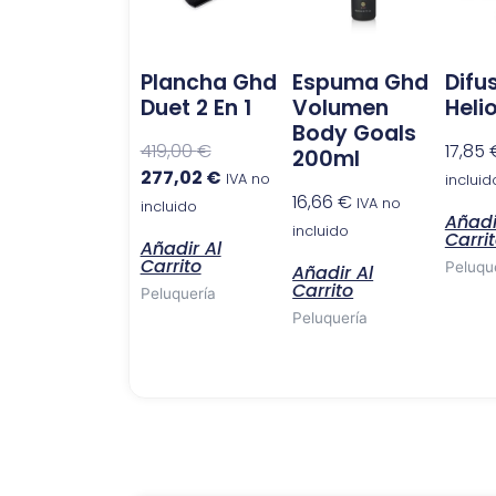
419,00 €.
277,02 €.
Plancha Ghd
Espuma Ghd
Difu
Duet 2 En 1
Volumen
Heli
Body Goals
419,00
€
17,85
200ml
277,02
€
IVA no
incluid
16,66
€
IVA no
incluido
Añadi
incluido
Carri
Añadir Al
Carrito
Peluqu
Añadir Al
Carrito
Peluquería
Peluquería