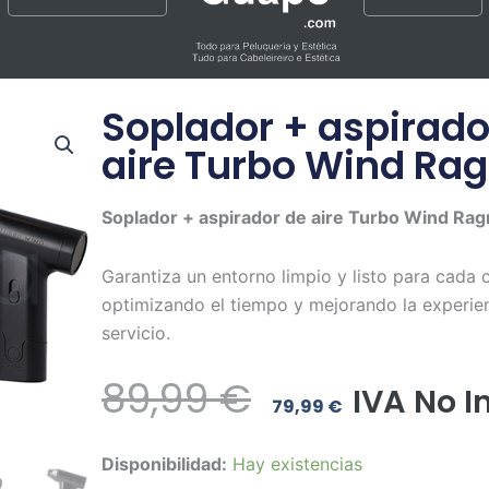
Soplador + aspirado
aire Turbo Wind Ra
Soplador + aspirador de aire Turbo Wind Rag
Garantiza un entorno limpio y listo para cada c
optimizando el tiempo y mejorando la experien
servicio.
El
El
89,99
€
IVA No I
79,99
€
Precio
Precio
Soplador
Disponibilidad:
Hay existencias
Original
Actual
+