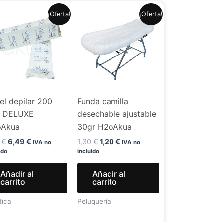
El
El
El
El
¡Oferta!
¡Oferta!
precio
precio
precio
precio
original
actual
original
actual
era:
es:
era:
es:
7,99 €.
6,49 €.
1,30 €.
1,20 €.
el depilar 200
Funda camilla
. DELUXE
desechable ajustable
oAkua
30gr H2oAkua
9
€
6,49
€
1,30
€
1,20
€
IVA no
IVA no
ido
incluido
Añadir al
Añadir al
carrito
carrito
tica
Peluquería