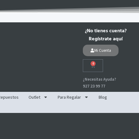
¿No tienes cuenta?
Regístrate aquí
Mi Cuenta
0
Carrito
¿Necesitas Ayuda?
927 23 99 77
Repuestos
Outlet
Para Regalar
Blog