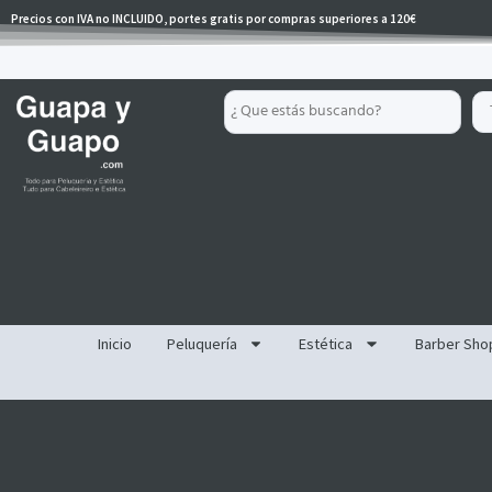
Ir
Precios con IVA no INCLUIDO, portes gratis por compras superiores a 120€
al
contenido
Search
...
Inicio
Peluquería
Estética
Barber Sho