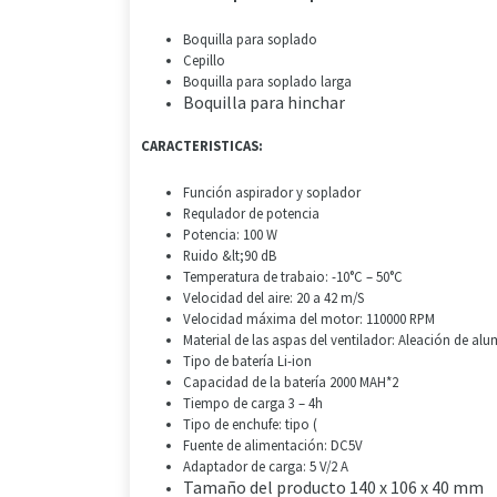
Boquilla para soplado
Cepillo
Boquilla para soplado larga
Boquilla para hinchar
CARACTERISTICAS:
Función aspirador y soplador
Requlador de potencia
Potencia: 100 W
Ruido &lt;90 dB
Temperatura de trabaio: -10°C – 50°C
Velocidad del aire: 20 a 42 m/S
Velocidad máxima del motor: 110000 RPM
Material de las aspas del ventilador: Aleación de alu
Tipo de batería Li-ion
Capacidad de la batería 2000 MAH*2
Tiempo de carga 3 – 4h
Tipo de enchufe: tipo (
Fuente de alimentación: DC5V
Adaptador de carga: 5 V/2 A
Tamaño del producto 140 x 106 x 40 mm