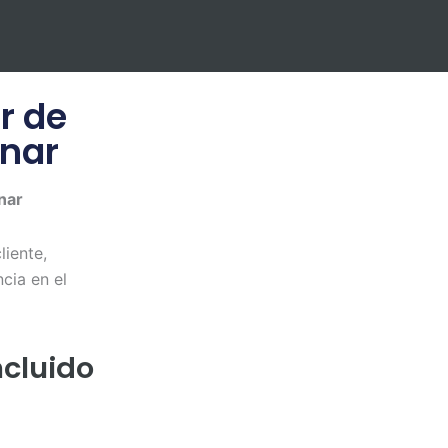
r de
gnar
nar
liente,
cia en el
ncluido