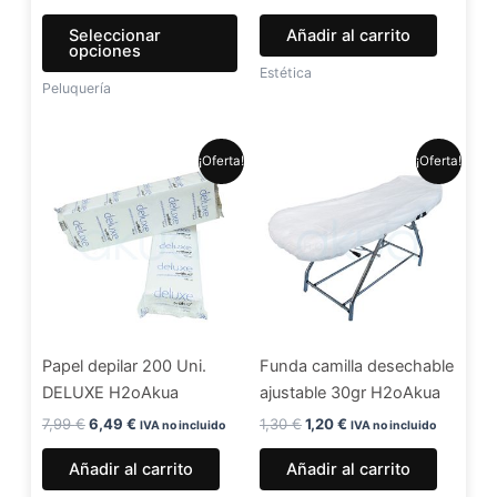
la
Seleccionar
Añadir al carrito
página
opciones
de
Estética
Peluquería
producto
El
El
El
El
¡Oferta!
¡Oferta!
precio
precio
precio
precio
original
actual
original
actual
era:
es:
era:
es:
7,99 €.
6,49 €.
1,30 €.
1,20 €.
Papel depilar 200 Uni.
Funda camilla desechable
DELUXE H2oAkua
ajustable 30gr H2oAkua
7,99
€
6,49
€
1,30
€
1,20
€
IVA no incluido
IVA no incluido
Añadir al carrito
Añadir al carrito