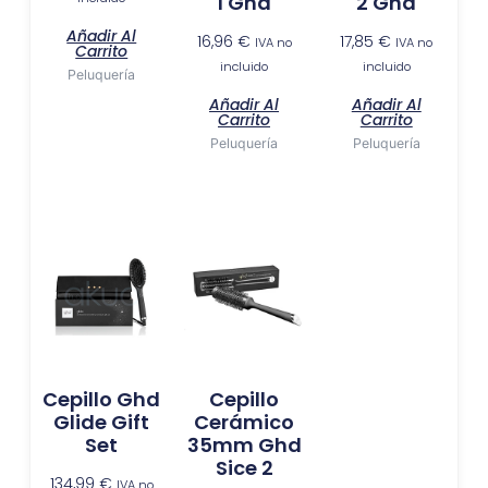
1 Ghd
2 Ghd
Añadir Al
16,96
€
17,85
€
IVA no
IVA no
Carrito
incluido
incluido
Peluquería
Añadir Al
Añadir Al
Carrito
Carrito
Peluquería
Peluquería
Cepillo Ghd
Cepillo
Glide Gift
Cerámico
Set
35mm Ghd
Sice 2
134,99
€
IVA no