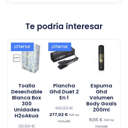
Te podría interesar
El
El
El
El
¡Oferta!
¡Oferta!
precio
precio
precio
precio
actual
original
actual
original
es:
era:
es:
era:
27,99 €.
30,99 €.
277,02 €.
419,00 €.
Toalla
Plancha
Espuma
Desechable
Ghd Duet 2
Ghd
Blanca Box
En 1
Volumen
300
Body Goals
419,00
€
Unidades
200ml
277,02
€
H2oAkua
IVA no
16,66
€
IVA no
incluido
30,99
€
incluido