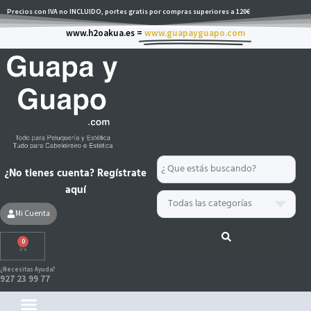
Ir
Precios con IVA no INCLUIDO, portes gratis por compras superiores a 120€
al
www.h2oakua.es =
www.guapayguapo.com
contenido
Search
¿No tienes cuenta? Regístrate
...
aquí
Mi Cuenta
0
Carrito
¿Necesitas Ayuda?
927 23 99 77