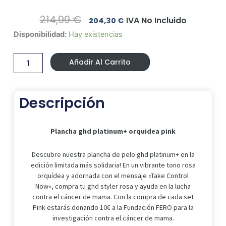
El
El
214,99
€
IVA No Incluido
204,30
€
Precio
Precio
Plancha
Disponibilidad:
Hay existencias
Original
Actual
ghd
Era:
Es:
platinum+
214,99 €.
204,30 €.
Añadir Al Carrito
orquidea
pink
cantidad
Descripción
Plancha ghd platinum+ orquidea pink
Descubre nuestra plancha de pelo ghd platinum+ en la
edición limitada más solidaria! En un vibrante tono rosa
orquídea y adornada con el mensaje «Take Control
Now», compra tu ghd styler rosa y ayuda en la lucha
contra el cáncer de mama. Con la compra de cada set
Pink estarás donando 10€ a la Fundación FERO para la
investigación contra el cáncer de mama.