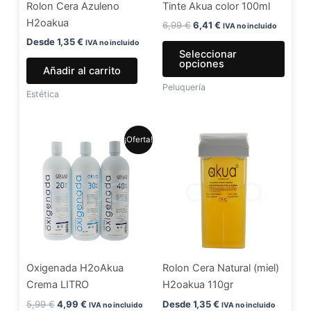
Rolon Cera Azuleno
Tinte Akua color 100ml
pued
H2oakua
elegir
6,99
€
6,41
€
IVA no incluido
en
Desde
1,35
€
IVA no incluido
Seleccionar
la
opciones
Añadir al carrito
págin
Peluquería
de
Estética
produ
El
El
Este
¡Oferta!
precio
precio
producto
original
actual
era:
es:
tiene
5,99 €.
4,99 €.
múltiples
variantes.
Las
opciones
se
Oxigenada H2oAkua
Rolon Cera Natural (miel)
pueden
Crema LITRO
H2oakua 110gr
elegir
en
5,99
€
4,99
€
Desde
1,35
€
IVA no incluido
IVA no incluido