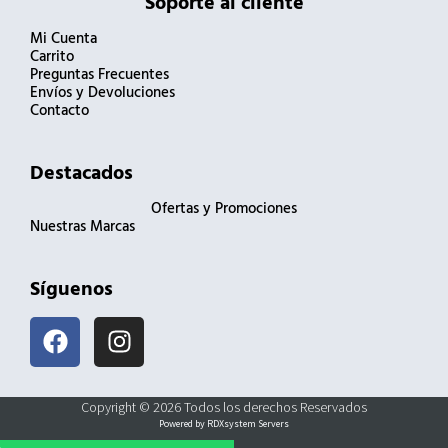
Soporte al cliente
Mi Cuenta
Carrito
Preguntas Frecuentes
Envíos y Devoluciones
Contacto
Destacados
Ofertas y Promociones
Nuestras Marcas
Síguenos
F
I
a
n
c
s
e
t
Copyright © 2026 Todos los derechos Reservados
b
a
Powered by RDXsystem Servers