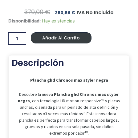
El
El
379,00
€
IVA No Incluido
250,58
€
Precio
Precio
Plancha
Disponibilidad:
Hay existencias
Original
Actual
ghd
Era:
Es:
Chronos
379,00 €.
250,58 €.
Añadir Al Carrito
max
styler
negra
cantidad
Descripción
Plancha ghd Chronos max styler negra
Descubre la nueva
Plancha ghd Chronos max styler
negra
, con tecnología HD motion-responsive™ y placas
anchas, diseñada para un peinado de alta definición y
resultados x3 veces más rápidos². Esta innovadora
plancha es perfecta para transformar cabellos largos,
gruesos y rizados en una sola pasada, sin daños
extremos por calor¹⁰.