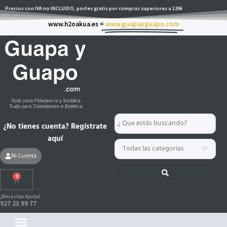
Ir
Precios con IVA no INCLUIDO, portes gratis por compras superiores a 120€
al
www.h2oakua.es =
www.guapayguapo.com
contenido
Search
¿No tienes cuenta? Regístrate
...
aquí
Mi Cuenta
0
Carrito
¿Necesitas Ayuda?
927 23 99 77