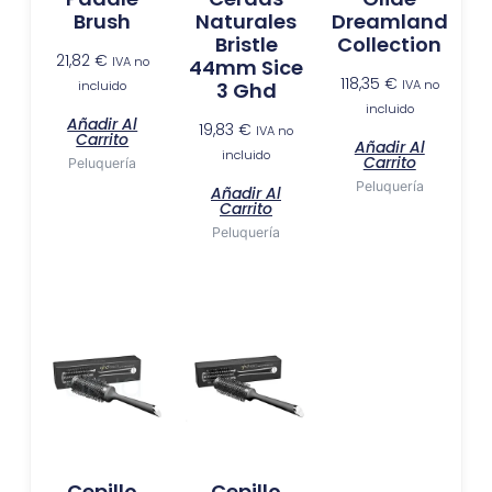
Brush
Naturales
Dreamland
Bristle
Collection
21,82
€
IVA no
44mm Sice
118,35
€
IVA no
incluido
3 Ghd
incluido
Añadir Al
19,83
€
IVA no
Carrito
Añadir Al
incluido
Carrito
Peluquería
Peluquería
Añadir Al
Carrito
Peluquería
Cepillo
Cepillo