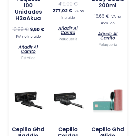
419,00
€
100
200ml
277,02
€
Unidades
IVA no
16,66
€
IVA no
H2oAkua
incluido
incluido
Añadir Al
10,99
€
9,50
€
Carrito
Añadir Al
IVA no incluido
Carrito
Peluquería
Peluquería
Añadir Al
Carrito
Estética
Cepillo Ghd
Cepillo
Cepillo Ghd
Paddle
Cerdas
Glide