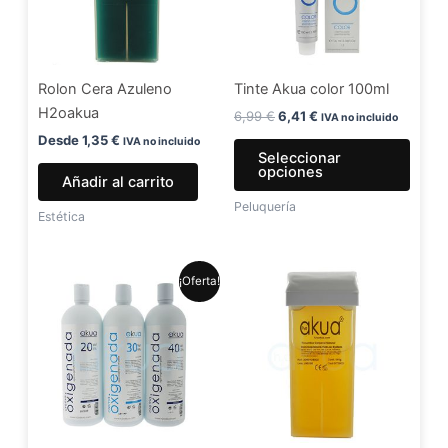
Las
opci
se
Rolon Cera Azuleno
Tinte Akua color 100ml
pued
H2oakua
elegir
6,99
€
6,41
€
IVA no incluido
en
Desde
1,35
€
IVA no incluido
Seleccionar
la
opciones
Añadir al carrito
págin
Peluquería
de
Estética
produ
El
El
Este
¡Oferta!
precio
precio
producto
original
actual
era:
es:
tiene
5,99 €.
4,99 €.
múltiples
variantes.
Las
opciones
se