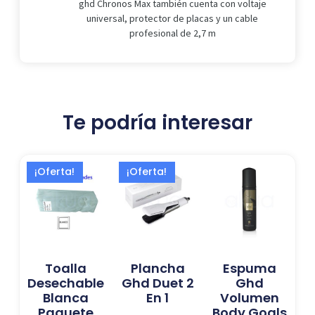
ghd Chronos Max también cuenta con voltaje
universal, protector de placas y un cable
profesional de 2,7 m
Te podría interesar
El
El
El
El
¡Oferta!
¡Oferta!
precio
precio
precio
precio
original
actual
actual
original
era:
es:
es:
era:
10,99 €.
9,50 €.
277,02 €.
419,00 €.
Toalla
Plancha
Espuma
Desechable
Ghd Duet 2
Ghd
Blanca
En 1
Volumen
Paquete
Body Goals