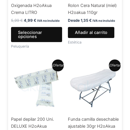
Oxigenada H2oAkua
Rolon Cera Natural (miel)
pueden
Crema LITRO
H2oakua 110gr
elegir
en
5,99
€
4,99
€
Desde
1,35
€
IVA no incluido
IVA no incluido
la
Seleccionar
Añadir al carrito
página
opciones
de
Estética
Peluquería
producto
El
El
El
El
¡Oferta!
¡Oferta!
precio
precio
precio
precio
original
actual
original
actual
era:
es:
era:
es:
7,99 €.
6,49 €.
1,30 €.
1,20 €.
Papel depilar 200 Uni.
Funda camilla desechable
DELUXE H2oAkua
ajustable 30gr H2oAkua