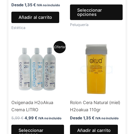
en
Desde
1,35
€
IVA no incluido
Seleccionar
la
opciones
Añadir al carrito
págin
Peluquería
de
Estética
produ
El
El
Este
¡Oferta!
precio
precio
producto
original
actual
era:
es:
tiene
5,99 €.
4,99 €.
múltiples
variantes.
Las
opciones
se
Oxigenada H2oAkua
Rolon Cera Natural (miel)
pueden
Crema LITRO
H2oakua 110gr
elegir
en
5,99
€
4,99
€
Desde
1,35
€
IVA no incluido
IVA no incluido
la
Seleccionar
Añadir al carrito
página