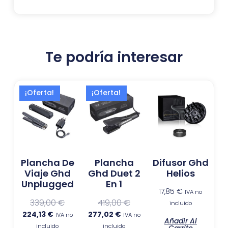
Te podría interesar
El
El
El
El
¡Oferta!
¡Oferta!
precio
precio
precio
precio
actual
original
actual
original
es:
era:
es:
era:
224,13 €.
339,00 €.
277,02 €.
419,00 €.
Plancha De
Plancha
Difusor Ghd
Viaje Ghd
Ghd Duet 2
Helios
Unplugged
En 1
17,85
€
IVA no
339,00
€
419,00
€
incluido
224,13
€
277,02
€
IVA no
IVA no
Añadir Al
incluido
incluido
Carrito