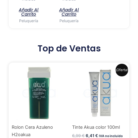
Añadir Al
Añadir Al
Carrito
Carrito
Peluquería
Peluquería
Top de Ventas
El
El
Este
¡Oferta!
precio
precio
produ
original
actual
era:
es:
tiene
6,99 €.
6,41 €.
múlti
varia
Las
opci
se
Rolon Cera Azuleno
Tinte Akua color 100ml
pued
H2oakua
elegir
6,99
€
6,41
€
IVA no incluido