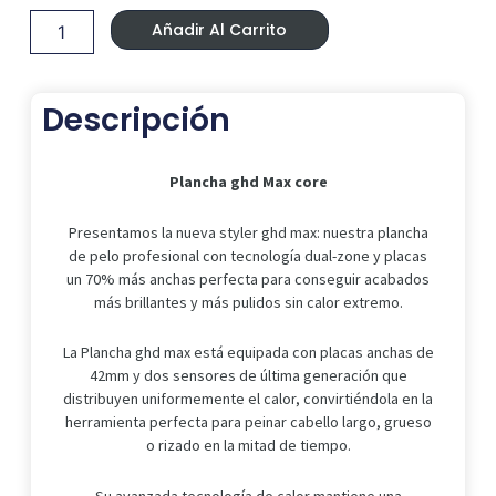
Era:
Es:
Max
269,00 €.
177,85 €.
Añadir Al Carrito
core
cantidad
Descripción
Plancha ghd Max core
Presentamos la nueva styler ghd max: nuestra plancha
de pelo profesional con tecnología dual-zone y placas
un 70% más anchas perfecta para conseguir acabados
más brillantes y más pulidos sin calor extremo.
La Plancha ghd max está equipada con placas anchas de
42mm y dos sensores de última generación que
distribuyen uniformemente el calor, convirtiéndola en la
herramienta perfecta para peinar cabello largo, grueso
o rizado en la mitad de tiempo.
Su avanzada tecnología de calor mantiene una