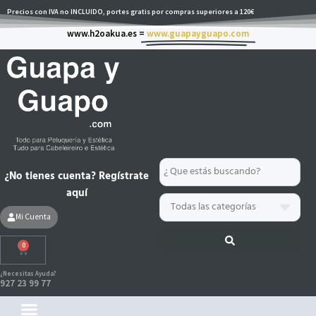
Ir
Precios con IVA no INCLUIDO, portes gratis por compras superiores a 120€
al
www.h2oakua.es =
www.guapayguapo.com
contenido
Search
¿No tienes cuenta? Regístrate
...
aquí
Mi Cuenta
0
Carrito
¿Necesitas Ayuda?
927 23 99 77