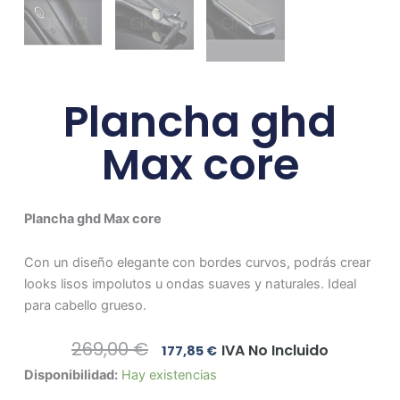
Plancha ghd
Max core
Plancha ghd Max core
Con un diseño elegante con bordes curvos, podrás crear
looks lisos impolutos u ondas suaves y naturales. Ideal
para cabello grueso.
El
El
269,00
€
IVA No Incluido
177,85
€
Precio
Precio
Plancha
Disponibilidad:
Hay existencias
Original
Actual
ghd