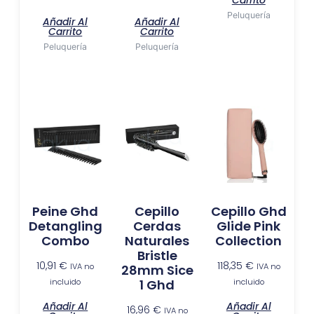
Peluquería
Añadir Al
Añadir Al
Carrito
Carrito
Peluquería
Peluquería
Peine Ghd
Cepillo
Cepillo Ghd
Detangling
Cerdas
Glide Pink
Combo
Naturales
Collection
Bristle
10,91
€
118,35
€
IVA no
IVA no
28mm Sice
incluido
incluido
1 Ghd
Añadir Al
Añadir Al
16,96
€
IVA no