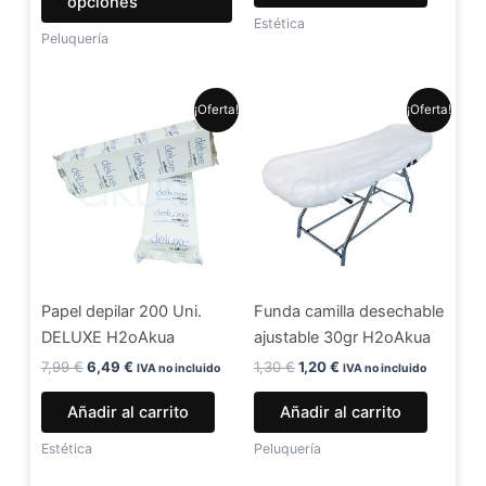
opciones
de
Estética
Peluquería
producto
El
El
El
El
¡Oferta!
¡Oferta!
precio
precio
precio
precio
original
actual
original
actual
era:
es:
era:
es:
7,99 €.
6,49 €.
1,30 €.
1,20 €.
Papel depilar 200 Uni.
Funda camilla desechable
DELUXE H2oAkua
ajustable 30gr H2oAkua
7,99
€
6,49
€
1,30
€
1,20
€
IVA no incluido
IVA no incluido
Añadir al carrito
Añadir al carrito
Estética
Peluquería