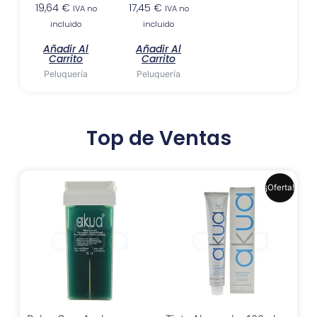
19,64
€
17,45
€
IVA no
IVA no
incluido
incluido
Añadir Al
Añadir Al
Carrito
Carrito
Peluquería
Peluquería
Top de Ventas
El
El
Este
¡Oferta!
precio
precio
produ
original
actual
era:
es:
tiene
6,99 €.
6,41 €.
múlti
varia
Las
opci
se