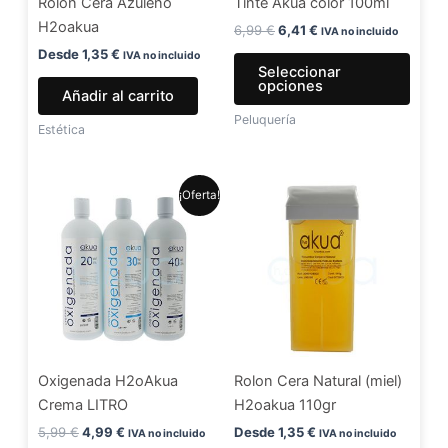
Rolon Cera Azuleno
Tinte Akua color 100ml
pued
H2oakua
elegir
6,99
€
6,41
€
IVA no incluido
en
Desde
1,35
€
IVA no incluido
Seleccionar
la
opciones
Añadir al carrito
págin
Peluquería
de
Estética
produ
El
El
Este
¡Oferta!
precio
precio
producto
original
actual
era:
es:
tiene
5,99 €.
4,99 €.
múltiples
variantes.
Las
opciones
se
Oxigenada H2oAkua
Rolon Cera Natural (miel)
pueden
Crema LITRO
H2oakua 110gr
elegir
en
5,99
€
4,99
€
Desde
1,35
€
IVA no incluido
IVA no incluido