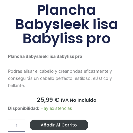
Plancha
Babysleek lisa
Babyliss pro
Plancha Babysleek lisa Babyliss pro
Podrás alisar el cabello y crear ondas eficazmente y
conseguirás un cabello perfecto, estiloso, elástico y
brillante.
25,99
€
IVA No Incluido
Plancha
Disponibilidad:
Hay existencias
Babysleek
lisa
Añadir Al Carrito
Babyliss
pro