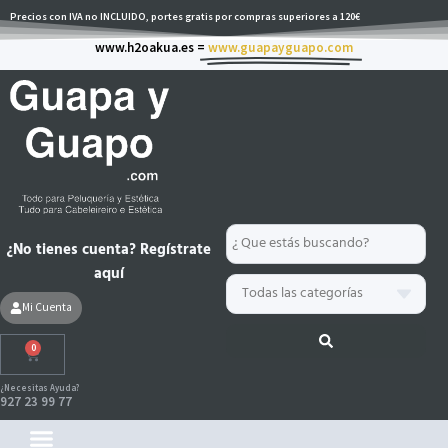
Ir
Precios con IVA no INCLUIDO, portes gratis por compras superiores a 120€
al
www.h2oakua.es =
www.guapayguapo.com
contenido
Search
¿No tienes cuenta? Regístrate
...
aquí
Mi Cuenta
0
Carrito
¿Necesitas Ayuda?
927 23 99 77