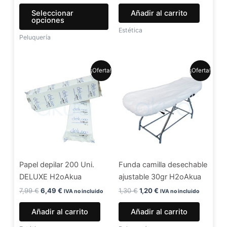
la
Seleccionar
Añadir al carrito
página
opciones
de
Estética
Peluquería
producto
El
El
El
El
¡Oferta!
¡Oferta!
precio
precio
precio
precio
original
actual
original
actual
era:
es:
era:
es:
7,99 €.
6,49 €.
1,30 €.
1,20 €.
Papel depilar 200 Uni.
Funda camilla desechable
DELUXE H2oAkua
ajustable 30gr H2oAkua
7,99
€
6,49
€
1,30
€
1,20
€
IVA no incluido
IVA no incluido
Añadir al carrito
Añadir al carrito