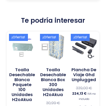
Te podría interesar
El
El
El
El
El
El
¡Oferta!
¡Oferta!
¡Oferta!
precio
precio
precio
precio
precio
precio
original
actual
actual
original
actual
original
era:
es:
es:
era:
es:
era:
10,99 €.
9,50 €.
27,99 €.
30,99 €.
224,13 €.
339,00 €
Toalla
Toalla
Plancha De
Desechable
Desechable
Viaje Ghd
Blanca
Blanca Box
Unplugged
Paquete
300
339,00
€
100
Unidades
224,13
€
Unidades
H2oAkua
IVA no
H2oAkua
incluido
30,99
€