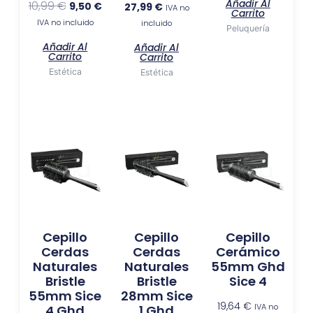
Añadir Al
10,99
€
9,50
€
27,99
€
IVA no
Carrito
IVA no incluido
incluido
Peluquería
Añadir Al
Añadir Al
Carrito
Carrito
Estética
Estética
Cepillo
Cepillo
Cepillo
Cerdas
Cerdas
Cerámico
Naturales
Naturales
55mm Ghd
Bristle
Bristle
Sice 4
55mm Sice
28mm Sice
19,64
€
IVA no
4 Ghd
1 Ghd