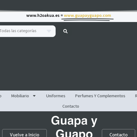
www.h2oakua.es =
www.guapayguapo.com
Todas las categorías
p
Mobiliario
Uniformes
Perfumes Y Complementos
Contacto
Vuelve a Inicio
Contacto