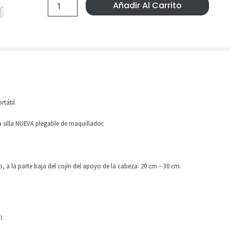
Era:
Es:
Nueva
Añadir Al Carrito
06157
64,99 €.
59,99 €
cantidad
rtátil
silla NUEVA plegable de maquillador.
o, a la parte baja del cojín del apoyo de la cabeza: 20 cm – 30 cm.
: