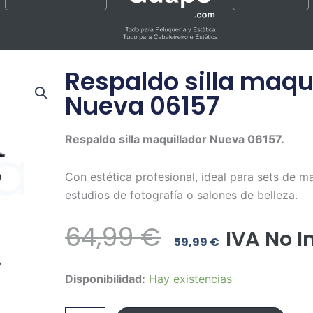
Respaldo silla maqu
Nueva 06157
Respaldo silla maquillador Nueva 06157.
Con estética profesional, ideal para sets de ma
estudios de fotografía o salones de belleza.
El
El
64,99
€
IVA No I
59,99
€
Precio
Precio
Respaldo
Disponibilidad:
Hay existencias
Original
Actual
silla
maquillador