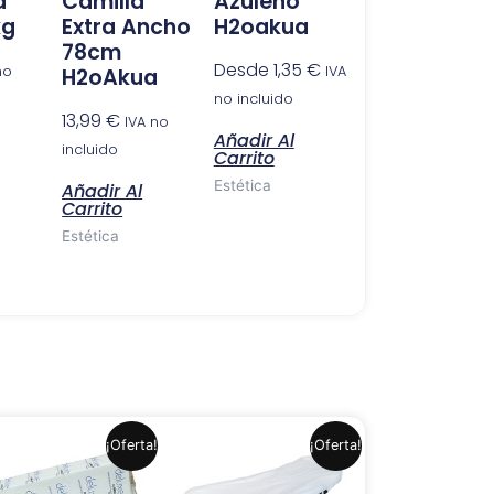
a
Camilla
Azuleno
kg
Extra Ancho
H2oakua
78cm
Desde
1,35
€
no
IVA
H2oAkua
no incluido
13,99
€
IVA no
Añadir Al
incluido
Carrito
Estética
Añadir Al
Carrito
Estética
El
El
El
El
¡Oferta!
¡Oferta!
precio
precio
precio
precio
original
actual
original
actual