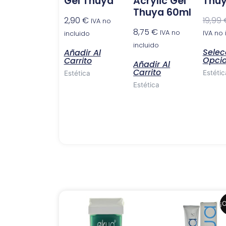
Gel Thuya
Acrylic Gel
Thuy
Thuya 60ml
2,90
€
19,99
IVA no
8,75
€
IVA no
IVA no 
incluido
incluido
Selec
Añadir Al
Opci
Carrito
Añadir Al
Carrito
Estétic
Estética
Estética
El
El
¡O
precio
precio
original
actual