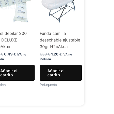
era:
es:
era:
es:
7,99 €.
6,49 €.
1,30 €.
1,20 €.
el depilar 200
Funda camilla
. DELUXE
desechable ajustable
oAkua
30gr H2oAkua
9
€
6,49
€
1,30
€
1,20
€
IVA no
IVA no
ido
incluido
Añadir al
Añadir al
carrito
carrito
tica
Peluquería