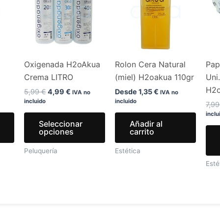
era:
es:
tiene
tiene
.
5,99 €.
4,99 €.
múltiples
múltiples
variantes.
variantes.
Las
Las
opciones
opciones
Oxigenada H2oAkua
Rolon Cera Natural
Pap
se
se
Crema LITRO
(miel) H2oakua 110gr
Uni
pueden
pueden
H2
elegir
elegir
5,99
€
4,99
€
Desde
1,35
€
IVA no
IVA no
incluido
incluido
en
en
7,9
inclu
la
la
Seleccionar
Añadir al
página
página
opciones
carrito
de
de
Peluquería
Estética
producto
producto
Esté