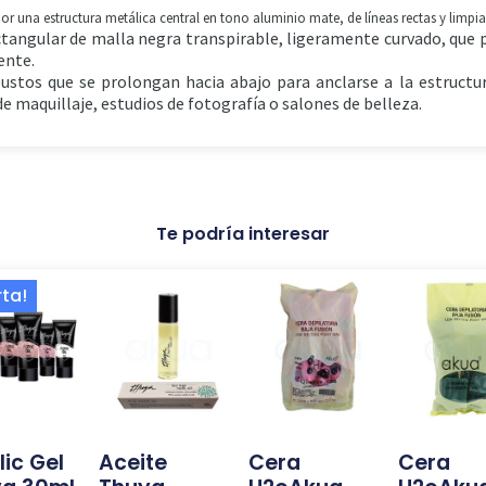
por una estructura metálica central en tono aluminio mate, de líneas rectas y limpi
ctangular de malla negra transpirable, ligeramente curvado, que p
ente.
ustos que se prolongan hacia abajo para anclarse a la estructura
e maquillaje, estudios de fotografía o salones de belleza.
Te podría interesar
El
El
Este
rta!
precio
precio
producto
original
actual
tiene
era:
es:
múltiples
19,99 €.
15,00 €.
variantes.
Las
lic Gel
Aceite
Cera
Cera
opciones