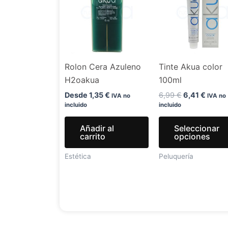
era:
es:
6,99 €.
6,41 €
Rolon Cera Azuleno
Tinte Akua color
H2oakua
100ml
Desde
1,35
€
6,99
€
6,41
€
IVA no
IVA no
incluido
incluido
Añadir al
Seleccionar
carrito
opciones
Estética
Peluquería