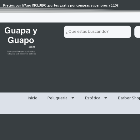
Ir
Precios con IVA no INCLUIDO, portes gratis por compras superiores a 120€
al
contenido
Search
...
Inicio
Peluquería
Estética
Barber Sho