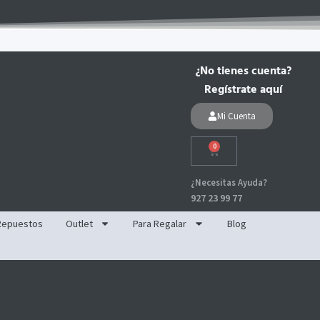
¿No tienes cuenta?
Regístrate aquí
Mi Cuenta
0
Carrito
¿Necesitas Ayuda?
927 23 99 77
Repuestos
Outlet
Para Regalar
Blog