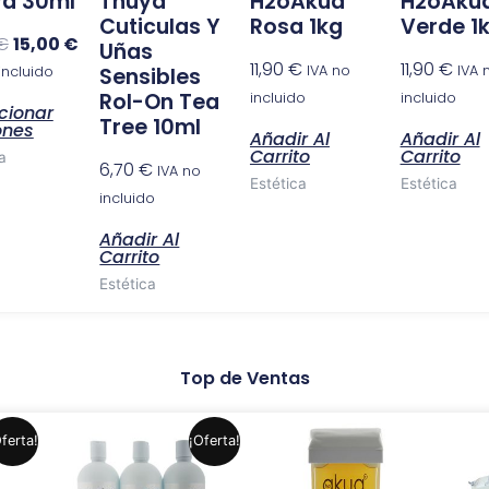
a 30ml
Thuya
H2oAkua
H2oAku
se
Cuticulas Y
Rosa 1kg
Verde 1
pueden
€
15,00
€
Uñas
elegir
11,90
€
11,90
€
IVA no
IVA 
incluido
Sensibles
en
Rol-On Tea
incluido
incluido
cionar
la
Tree 10ml
ones
Añadir Al
Añadir Al
página
Carrito
Carrito
a
6,70
€
IVA no
de
Estética
Estética
incluido
producto
Añadir Al
Carrito
Estética
Top de Ventas
El
El
Este
Este
ferta!
¡Oferta!
precio
precio
producto
producto
original
actual