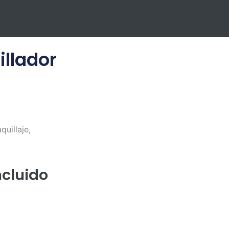
illador
quillaje,
ncluido