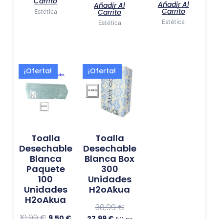
Carrito
Añadir Al
Añadir Al
Carrito
Carrito
Estética
Estética
Estética
El
El
El
El
¡Oferta!
¡Oferta!
precio
precio
precio
precio
original
actual
actual
original
era:
es:
es:
era:
10,99 €.
9,50 €.
27,99 €.
30,99 €.
Toalla
Toalla
Desechable
Desechable
Blanca
Blanca Box
Paquete
300
100
Unidades
Unidades
H2oAkua
H2oAkua
30,99
€
10,99
€
9,50
€
27,99
€
IVA no