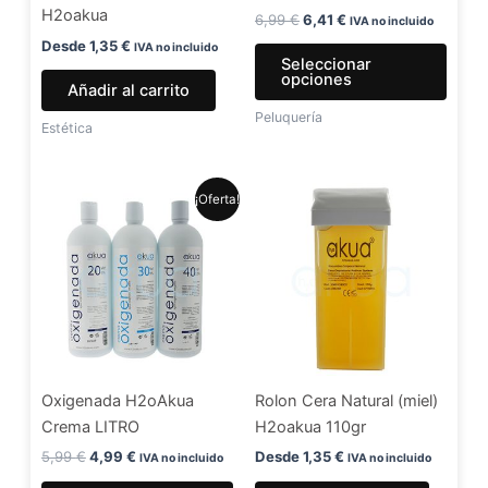
H2oakua
elegir
6,99
€
6,41
€
IVA no incluido
en
Desde
1,35
€
IVA no incluido
Seleccionar
la
opciones
Añadir al carrito
págin
Peluquería
de
Estética
produ
El
El
Este
¡Oferta!
precio
precio
producto
original
actual
era:
es:
tiene
5,99 €.
4,99 €.
múltiples
variantes.
Las
opciones
se
Oxigenada H2oAkua
Rolon Cera Natural (miel)
pueden
Crema LITRO
H2oakua 110gr
elegir
en
5,99
€
4,99
€
Desde
1,35
€
IVA no incluido
IVA no incluido
la