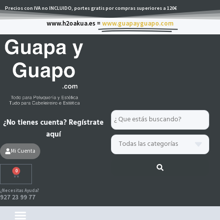
Ir
Precios con IVA no INCLUIDO, portes gratis por compras superiores a 120€
al
www.h2oakua.es =
www.guapayguapo.com
contenido
Search
¿No tienes cuenta? Regístrate
...
aquí
Mi Cuenta
0
Carrito
¿Necesitas Ayuda?
927 23 99 77