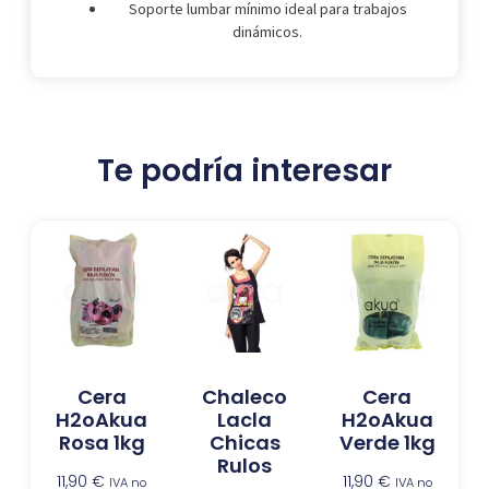
Soporte lumbar mínimo ideal para trabajos
dinámicos.
Te podría interesar
Cera
Chaleco
Cera
H2oAkua
Lacla
H2oAkua
Rosa 1kg
Chicas
Verde 1kg
Rulos
11,90
€
11,90
€
IVA no
IVA no