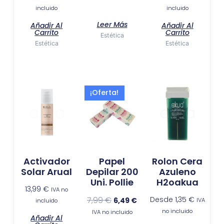
incluido
incluido
Leer Más
Añadir Al
Añadir Al
Carrito
Carrito
Estética
Estética
Estética
El
El
¡Oferta!
precio
precio
original
actual
era:
es:
7,99 €.
6,49 €.
Activador
Papel
Rolon Cera
Solar Arual
Depilar 200
Azuleno
Uni. Pollie
H2oakua
13,99
€
IVA no
7,99
€
Desde
1,35
€
6,49
€
IVA
incluido
no incluido
IVA no incluido
Añadir Al