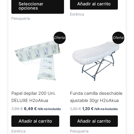
Seleccionar
Añadir al carrito
página
opciones
de
Estética
Peluquería
producto
El
El
El
El
¡Oferta!
¡Oferta!
precio
precio
precio
precio
original
actual
original
actual
era:
es:
era:
es:
7,99 €.
6,49 €.
1,30 €.
1,20 €.
Papel depilar 200 Uni.
Funda camilla desechable
DELUXE H2oAkua
ajustable 30gr H2oAkua
7,99
€
6,49
€
1,30
€
1,20
€
IVA no incluido
IVA no incluido
Añadir al carrito
Añadir al carrito
Estética
Peluquería