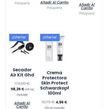
Añadir Al Carrito
Peluquería
Añadir Al
Carrito
Peluquería
Peluquería
El
El
El
El
¡Oferta!
¡Oferta!
precio
precio
precio
precio
actual
original
original
actual
es:
era:
era:
es:
118,35 €.
179,00 €.
10,75 €.
4,96 €.
Secador
Crema
Air Kit Ghd
Protectora
Skin Protect
179,00
€
Schwarzkopf
118,35
€
IVA no
100ml
incluido
10,75
€
4,96
€
Añadir Al
Carrito
IVA no incluido