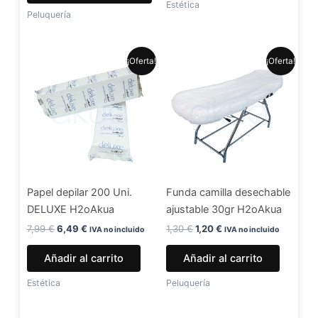
de
Estética
Peluquería
producto
El
El
El
El
¡Oferta!
¡Oferta!
precio
precio
precio
precio
original
actual
original
actual
era:
es:
era:
es:
7,99 €.
6,49 €.
1,30 €.
1,20 €.
Papel depilar 200 Uni.
Funda camilla desechable
DELUXE H2oAkua
ajustable 30gr H2oAkua
7,99
€
6,49
€
1,30
€
1,20
€
IVA no incluido
IVA no incluido
Añadir al carrito
Añadir al carrito
Estética
Peluquería