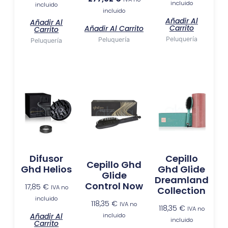
incluido
incluido
incluido
Añadir Al
Añadir Al
Carrito
Añadir Al Carrito
Carrito
Peluquería
Peluquería
Peluquería
Difusor
Cepillo
Cepillo Ghd
Ghd Helios
Ghd Glide
Glide
Dreamland
Control Now
17,85
€
IVA no
Collection
incluido
118,35
€
IVA no
118,35
€
IVA no
Añadir Al
incluido
incluido
Carrito