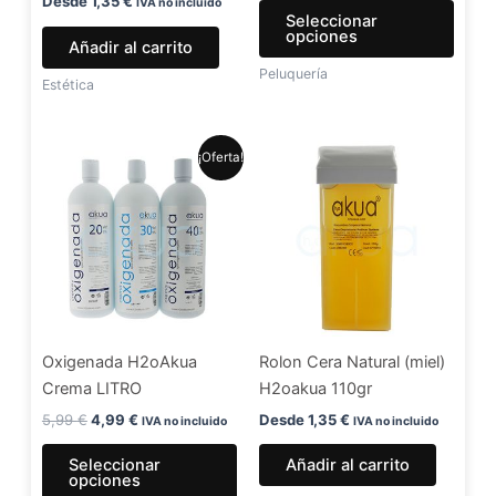
en
Desde
1,35
€
IVA no incluido
Seleccionar
la
opciones
Añadir al carrito
págin
Peluquería
de
Estética
produ
El
El
Este
¡Oferta!
precio
precio
producto
original
actual
era:
es:
tiene
5,99 €.
4,99 €.
múltiples
variantes.
Las
opciones
se
Oxigenada H2oAkua
Rolon Cera Natural (miel)
pueden
Crema LITRO
H2oakua 110gr
elegir
en
5,99
€
4,99
€
Desde
1,35
€
IVA no incluido
IVA no incluido
la
Seleccionar
Añadir al carrito
página
opciones