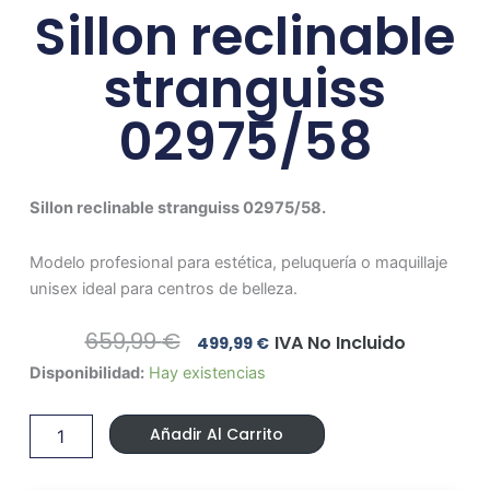
Sillon reclinable
stranguiss
02975/58
Sillon reclinable stranguiss 02975/58.
Modelo profesional para estética, peluquería o maquillaje
unisex ideal para centros de belleza.
El
El
659,99
€
IVA No Incluido
499,99
€
Precio
Precio
Sillon
Disponibilidad:
Hay existencias
Original
Actual
reclinable
Era:
Es:
stranguiss
659,99 €.
499,99 €.
Añadir Al Carrito
02975/58
cantidad