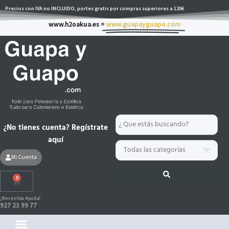
Ir
Precios con IVA no INCLUIDO, portes gratis por compras superiores a 120€
al
www.h2oakua.es =
www.guapayguapo.com
contenido
Search
¿No tienes cuenta? Regístrate
...
aquí
Mi Cuenta
0
Carrito
¿Necesitas Ayuda?
927 23 99 77