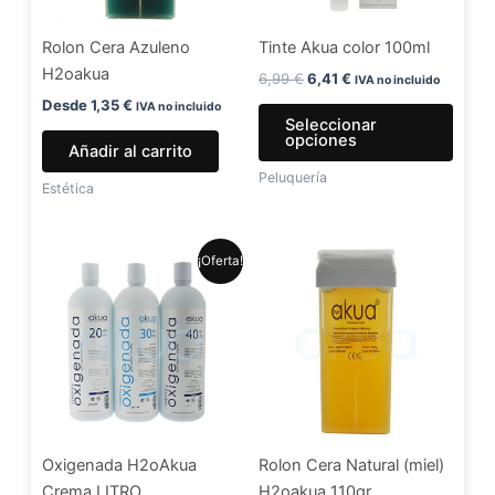
se
Rolon Cera Azuleno
Tinte Akua color 100ml
pued
H2oakua
elegir
6,99
€
6,41
€
IVA no incluido
en
Desde
1,35
€
IVA no incluido
Seleccionar
la
opciones
Añadir al carrito
págin
Peluquería
de
Estética
produ
El
El
Este
¡Oferta!
precio
precio
producto
original
actual
era:
es:
tiene
5,99 €.
4,99 €.
múltiples
variantes.
Las
opciones
se
Oxigenada H2oAkua
Rolon Cera Natural (miel)
pueden
Crema LITRO
H2oakua 110gr