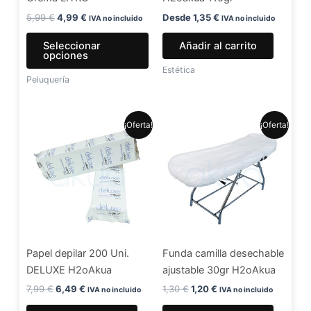
elegir
en
5,99
€
4,99
€
Desde
1,35
€
IVA no incluido
IVA no incluido
la
Seleccionar
Añadir al carrito
página
opciones
de
Estética
Peluquería
producto
El
El
El
El
¡Oferta!
¡Oferta!
precio
precio
precio
precio
original
actual
original
actual
era:
es:
era:
es:
7,99 €.
6,49 €.
1,30 €.
1,20 €.
Papel depilar 200 Uni.
Funda camilla desechable
DELUXE H2oAkua
ajustable 30gr H2oAkua
7,99
€
6,49
€
1,30
€
1,20
€
IVA no incluido
IVA no incluido