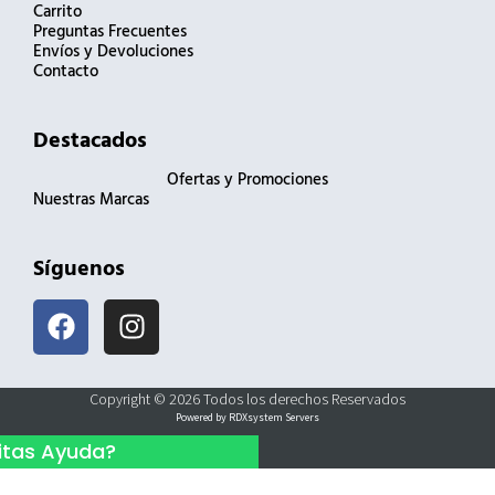
Carrito
Preguntas Frecuentes
Envíos y Devoluciones
Contacto
Destacados
Ofertas y Promociones
Nuestras Marcas
Síguenos
F
I
a
n
c
s
e
t
Copyright © 2026 Todos los derechos Reservados
b
a
Powered by RDXsystem Servers
o
g
itas Ayuda?
o
r