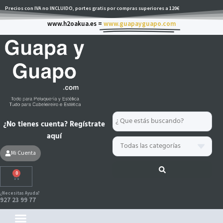
Ir
Precios con IVA no INCLUIDO, portes gratis por compras superiores a 120€
al
www.h2oakua.es =
www.guapayguapo.com
contenido
Search
¿No tienes cuenta? Regístrate
...
aquí
Mi Cuenta
0
Carrito
¿Necesitas Ayuda?
927 23 99 77