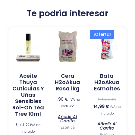
Te podría interesar
El
El
¡Oferta!
precio
precio
actual
original
es:
era:
14,99 €.
24,99 €.
Aceite
Cera
Bata
Thuya
H2oAkua
H2oAkua
Cuticulas Y
Rosa 1kg
Esmaltes
Uñas
11,90
€
24,99
€
IVA no
Sensibles
14,99
€
incluido
Rol-On Tea
IVA no
Tree 10ml
incluido
Añadir Al
Carrito
Añadir Al
6,70
€
IVA no
Estética
Carrito
incluido
Estética