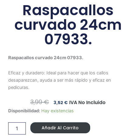
Raspacallos
curvado 24cm
07933.
Raspacallos curvado 24cm 07933.
Eficaz y duradero: Ideal para hacer que los callos
desaparezcan, ayuda a ser más rápido y eficaz en
pedicuras.
El
El
3,99
€
IVA No Incluido
3,52
€
Precio
Precio
Raspacallos
Disponibilidad:
Hay existencias
Original
Actual
curvado
Era:
Es:
24cm
3,99 €.
3,52 €.
Añadir Al Carrito
07933.
cantidad