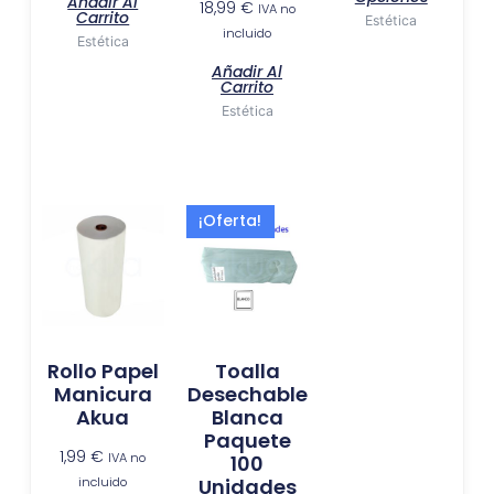
Añadir Al
18,99
€
IVA no
Carrito
de
Estética
incluido
Estética
produ
Añadir Al
Carrito
Estética
El
El
¡Oferta!
precio
precio
original
actual
era:
es:
10,99 €.
9,50 €.
Rollo Papel
Toalla
Manicura
Desechable
Akua
Blanca
Paquete
1,99
€
IVA no
100
incluido
Unidades