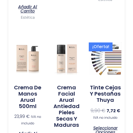
Añadir Al
Carrito
Estética
El
El
Este
¡Oferta!
precio
preci
produ
original
actua
tiene
era:
es:
múlti
9,90 €.
7,72 €.
varia
Las
Crema De
Crema
Tinte Cejas
opci
Manos
Facial
Y Pestañas
se
Arual
Arual
Thuya
pued
500ml
Antiedad
elegir
9,90
€
7,72
€
Pieles
23,99
€
en
IVA no
Secas Y
IVA no incluido
incluido
Maduras
la
Seleccionar
págin
Opciones