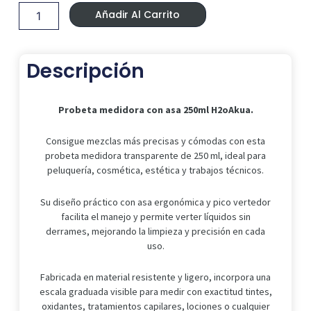
Era:
Es:
con
2,99 €.
2,49 €.
Añadir Al Carrito
asa
250ml
H2oAkua.
cantidad
Descripción
Probeta medidora con asa 250ml H2oAkua.
Consigue mezclas más precisas y cómodas con esta
probeta medidora transparente de 250 ml, ideal para
peluquería, cosmética, estética y trabajos técnicos.
Su diseño práctico con asa ergonómica y pico vertedor
facilita el manejo y permite verter líquidos sin
derrames, mejorando la limpieza y precisión en cada
uso.
Fabricada en material resistente y ligero, incorpora una
escala graduada visible para medir con exactitud tintes,
oxidantes, tratamientos capilares, lociones o cualquier