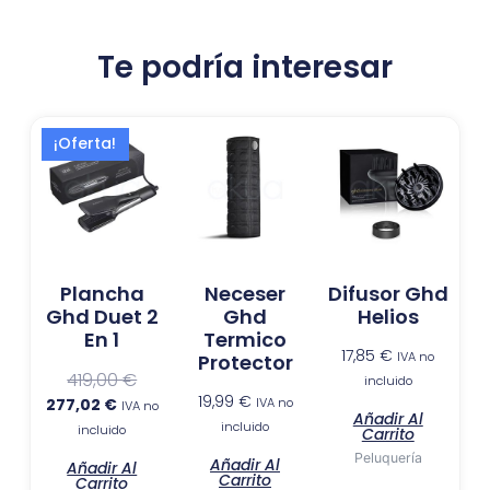
Te podría interesar
El
El
¡Oferta!
precio
precio
actual
original
es:
era:
277,02 €.
419,00 €.
Plancha
Neceser
Difusor Ghd
Ghd Duet 2
Ghd
Helios
En 1
Termico
17,85
€
IVA no
Protector
419,00
€
incluido
19,99
€
277,02
€
IVA no
IVA no
Añadir Al
incluido
incluido
Carrito
Peluquería
Añadir Al
Añadir Al
Carrito
Carrito