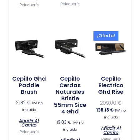
Peluquería
Peluquería
El
El
¡Oferta!
precio
precio
actual
original
es:
era:
138,18 €.
209,00 €
Cepillo Ghd
Cepillo
Cepillo
Paddle
Cerdas
Electrico
Brush
Naturales
Ghd Rise
Bristle
21,82
€
209,00
€
IVA no
55mm Sice
138,18
€
incluido
4 Ghd
IVA no
incluido
Añadir Al
19,83
€
IVA no
Carrito
Añadir Al
incluido
Peluquería
Carrito
Peluquería