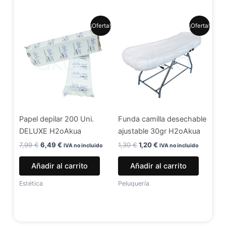
El
El
El
El
¡Oferta!
¡Oferta!
precio
precio
precio
precio
original
actual
original
actual
era:
es:
era:
es:
7,99 €.
6,49 €.
1,30 €.
1,20 €.
Papel depilar 200 Uni.
Funda camilla desechable
DELUXE H2oAkua
ajustable 30gr H2oAkua
7,99
€
6,49
€
1,30
€
1,20
€
IVA no incluido
IVA no incluido
Añadir al carrito
Añadir al carrito
Estética
Peluquería