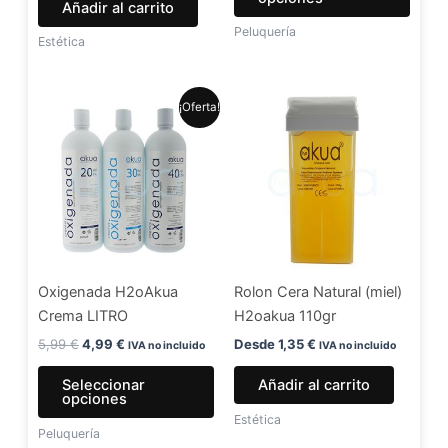
Añadir al carrito
págin
Peluquería
de
Estética
produ
El
El
Este
¡Oferta!
precio
precio
producto
original
actual
era:
es:
tiene
5,99 €.
4,99 €.
múltiples
variantes.
Las
opciones
se
Oxigenada H2oAkua
Rolon Cera Natural (miel)
pueden
Crema LITRO
H2oakua 110gr
elegir
en
5,99
€
4,99
€
Desde
1,35
€
IVA no incluido
IVA no incluido
la
Seleccionar
Añadir al carrito
página
opciones
de
Estética
Peluquería
producto