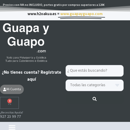
Ir
Precios con IVA no INCLUIDO, portes gratis por compras superiores a 120€
al
www.h2oakua.es =
www.guapayguapo.com
contenido
Search
¿No tienes cuenta? Regístrate
...
aquí
Mi Cuenta
0
Carrito
¿Necesitas Ayuda?
927 23 99 77