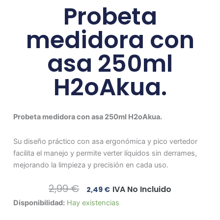
Probeta
medidora con
asa 250ml
H2oAkua.
Probeta medidora con asa 250ml H2oAkua.
Su diseño práctico con asa ergonómica y pico vertedor
facilita el manejo y permite verter líquidos sin derrames,
mejorando la limpieza y precisión en cada uso.
El
El
2,99
€
IVA No Incluido
2,49
€
Precio
Precio
Probeta
Disponibilidad:
Hay existencias
Original
Actual
medidora