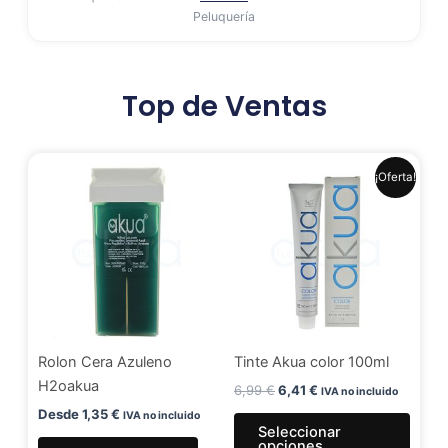
Peluquería
Top de Ventas
El
El
Este
¡Oferta!
precio
precio
produ
original
actual
era:
es:
tiene
6,99 €.
6,41 €.
múlti
varia
Las
opci
se
Rolon Cera Azuleno
Tinte Akua color 100ml
pued
H2oakua
elegir
6,99
€
6,41
€
IVA no incluido
en
Desde
1,35
€
IVA no incluido
Seleccionar
la
opciones