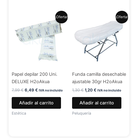
El
El
El
El
¡Oferta!
¡Oferta!
precio
precio
precio
precio
original
actual
original
actual
era:
es:
era:
es:
7,99 €.
6,49 €.
1,30 €.
1,20 €.
Papel depilar 200 Uni.
Funda camilla desechable
DELUXE H2oAkua
ajustable 30gr H2oAkua
7,99
€
6,49
€
1,30
€
1,20
€
IVA no incluido
IVA no incluido
Añadir al carrito
Añadir al carrito
Estética
Peluquería