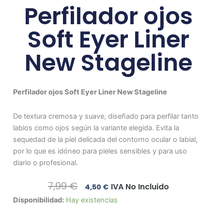
Perfilador ojos
Soft Eyer Liner
New Stageline
Perfilador ojos Soft Eyer Liner New Stageline
De textura cremosa y suave, diseñado para perfilar tanto
labios como ojos según la variante elegida. Evita la
sequedad de la piel delicada del contorno ocular o labial,
por lo que es idóneo para pieles sensibles y para uso
diario o profesional.
El
El
7,99
€
IVA No Incluido
4,50
€
Precio
Precio
Perfilador
Disponibilidad:
Hay existencias
Original
Actual
ojos