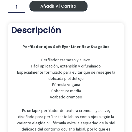
Era:
Es:
Soft
7,99 €.
4,50 €.
Añadir Al Carrito
Eyer
Liner
New
Stageline
Descripción
cantidad
Perfilador ojos Soft Eyer Liner New Stageline
Perfilador cremoso y suave.
Fácil aplicación, extensión y difuminado
Especialmente formulado para evitar que se reseque la
delicada piel del ojo
Fórmula vegana
Cobertura media
Acabado cremoso
Es un lápiz perfilador de textura cremosa y suave,
diseñado para perfilar tanto labios como ojos según la
variante elegida. Su fórmula evita la sequedad de la piel
delicada del contorno ocular o labial, por lo que es