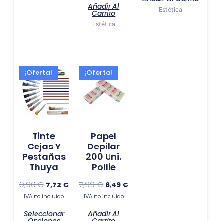
Añadir Al
Estética
Carrito
Estética
El
El
El
El
Este
¡Oferta!
¡Oferta!
precio
precio
precio
precio
producto
original
actual
original
actual
tiene
era:
es:
era:
es:
múltiples
9,90 €.
7,72 €.
7,99 €.
6,49 €.
variantes.
Las
Tinte
Papel
opciones
Cejas Y
Depilar
se
Pestañas
200 Uni.
Thuya
Pollie
pueden
elegir
9,90
€
7,99
€
7,72
€
6,49
€
en
IVA no incluido
IVA no incluido
la
página
Seleccionar
Añadir Al
Opciones
Carrito