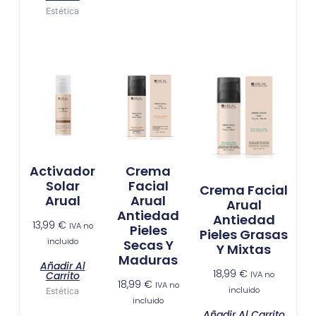
Estética
Activador
Crema
Solar
Facial
Crema Facial
Arual
Arual
Arual
Antiedad
Antiedad
13,99
€
IVA no
Pieles
Pieles Grasas
incluido
Secas Y
Y Mixtas
Maduras
Añadir Al
18,99
€
Carrito
IVA no
18,99
€
IVA no
incluido
Estética
incluido
Añadir Al Carrito