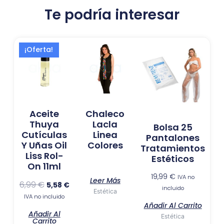
Te podría interesar
El
El
¡Oferta!
precio
precio
original
actual
era:
es:
6,99 €.
5,58 €.
Aceite
Chaleco
Thuya
Lacla
Bolsa 25
Cutículas
Linea
Pantalones
Y Uñas Oil
Colores
Tratamientos
Liss Rol-
Estéticos
On 11ml
19,99
€
IVA no
Leer Más
6,99
€
5,58
€
incluido
Estética
IVA no incluido
Añadir Al Carrito
Añadir Al
Estética
Carrito