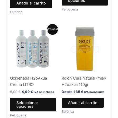
opciones
Añadir al carrito
págin
Peluquería
de
Estética
produ
El
El
Este
¡Oferta!
precio
precio
producto
original
actual
era:
es:
tiene
5,99 €.
4,99 €.
múltiples
variantes.
Las
opciones
se
Oxigenada H2oAkua
Rolon Cera Natural (miel)
pueden
Crema LITRO
H2oakua 110gr
elegir
en
5,99
€
4,99
€
Desde
1,35
€
IVA no incluido
IVA no incluido
la
Seleccionar
Añadir al carrito
página
opciones
de
Estética
Peluquería
producto