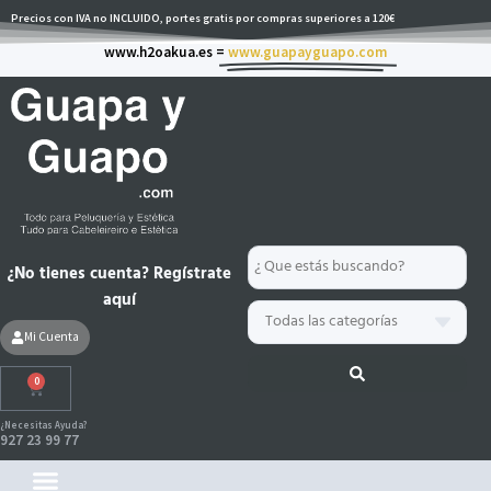
Ir
Precios con IVA no INCLUIDO, portes gratis por compras superiores a 120€
al
www.h2oakua.es =
www.guapayguapo.com
contenido
Search
¿No tienes cuenta? Regístrate
...
aquí
Mi Cuenta
0
Carrito
¿Necesitas Ayuda?
927 23 99 77