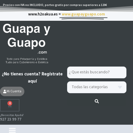
Ir
Precios con IVA no INCLUIDO, portes gratis por compras superiores a 120€
al
www.h2oakua.es =
www.guapayguapo.com
contenido
Search
¿No tienes cuenta? Regístrate
...
aquí
Mi Cuenta
0
Carrito
¿Necesitas Ayuda?
927 23 99 77