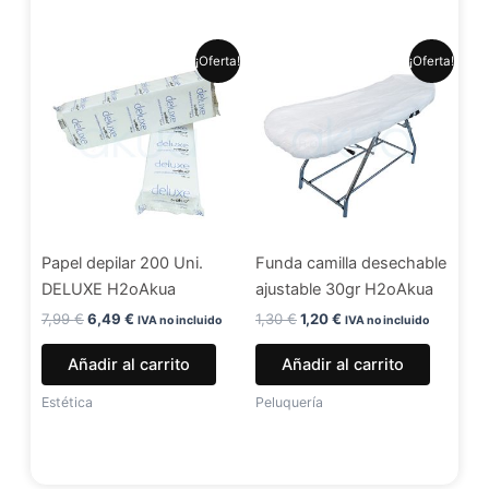
El
El
El
El
¡Oferta!
¡Oferta!
precio
precio
precio
precio
original
actual
original
actual
era:
es:
era:
es:
7,99 €.
6,49 €.
1,30 €.
1,20 €.
Papel depilar 200 Uni.
Funda camilla desechable
DELUXE H2oAkua
ajustable 30gr H2oAkua
7,99
€
6,49
€
1,30
€
1,20
€
IVA no incluido
IVA no incluido
Añadir al carrito
Añadir al carrito
Estética
Peluquería