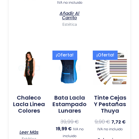
IVA no incluido
producto
Añadir Al
Carrito
Estética
El
El
El
El
Este
¡Oferta!
¡Oferta!
precio
precio
precio
preci
produ
actual
original
original
actua
tiene
es:
era:
era:
es:
múlti
19,99 €.
39,99 €.
9,90 €.
7,72 €.
varia
Las
Chaleco
Bata Lacla
Tinte Cejas
opci
Lacla Linea
Estampado
Y Pestañas
se
Colores
Lunares
Thuya
pued
elegir
39,99
€
9,90
€
7,72
€
en
19,99
€
IVA no
IVA no incluido
Leer Más
la
incluido
Estética