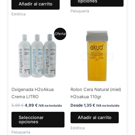
opciones
Añadir al carrito
págin
Peluquería
de
Estética
produ
El
El
Este
¡Oferta!
precio
precio
producto
original
actual
era:
es:
tiene
5,99 €.
4,99 €.
múltiples
variantes.
Las
opciones
se
Oxigenada H2oAkua
Rolon Cera Natural (miel)
pueden
Crema LITRO
H2oakua 110gr
elegir
en
5,99
€
4,99
€
Desde
1,35
€
IVA no incluido
IVA no incluido
la
Seleccionar
Añadir al carrito
página
opciones
de
Estética
Peluquería
producto