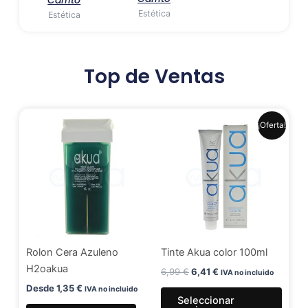
Estética
Estética
Top de Ventas
El
El
Este
¡Oferta!
precio
precio
produ
original
actual
era:
es:
tiene
6,99 €.
6,41 €.
múlti
varia
Las
opci
se
Rolon Cera Azuleno
Tinte Akua color 100ml
pued
H2oakua
elegir
6,99
€
6,41
€
IVA no incluido
en
Desde
1,35
€
IVA no incluido
Seleccionar
la