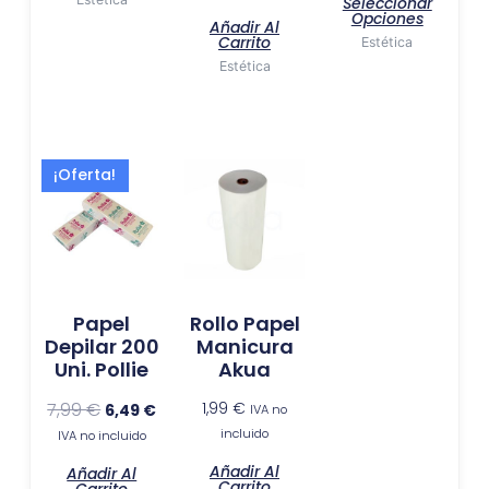
Seleccionar
págin
Opciones
Añadir Al
de
Carrito
Estética
produ
Estética
El
El
¡Oferta!
precio
precio
original
actual
era:
es:
7,99 €.
6,49 €.
Papel
Rollo Papel
Depilar 200
Manicura
Uni. Pollie
Akua
7,99
€
1,99
€
6,49
€
IVA no
incluido
IVA no incluido
Añadir Al
Añadir Al
Carrito
Carrito