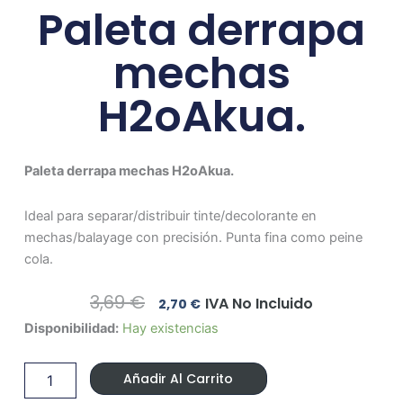
Paleta derrapa
mechas
H2oAkua.
Paleta derrapa mechas H2oAkua.
Ideal para separar/distribuir tinte/decolorante en
mechas/balayage con precisión. Punta fina como peine
cola.
El
El
3,69
€
IVA No Incluido
2,70
€
Precio
Precio
Paleta
Disponibilidad:
Hay existencias
Original
Actual
derrapa
Era:
Es:
mechas
3,69 €.
2,70 €.
Añadir Al Carrito
H2oAkua.
cantidad