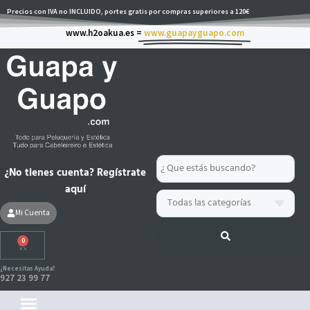
Ir
Precios con IVA no INCLUIDO, portes gratis por compras superiores a 120€
al
www.h2oakua.es =
www.guapayguapo.com
contenido
Search
¿No tienes cuenta? Regístrate
...
aquí
Mi Cuenta
0
Carrito
¿Necesitas Ayuda?
927 23 99 77