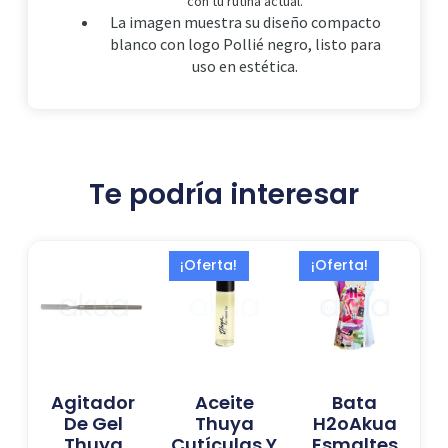
con tu rutina actual.
La imagen muestra su diseño compacto
blanco con logo Pollié negro, listo para
uso en estética.
Te podría interesar
El
El
El
El
¡Oferta!
¡Oferta!
precio
precio
precio
precio
original
actual
actual
original
era:
es:
es:
era:
6,99 €.
5,58 €.
14,99 €.
24,99 €.
Agitador
Aceite
Bata
De Gel
Thuya
H2oAkua
Thuya
Cutículas Y
Esmaltes