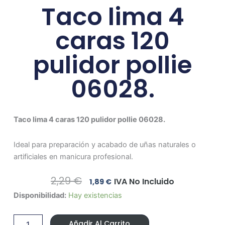
Taco lima 4
caras 120
pulidor pollie
06028.
Taco lima 4 caras 120 pulidor pollie 06028.
Ideal para preparación y acabado de uñas naturales o
artificiales en manicura profesional.
El
El
2,29
€
IVA No Incluido
1,89
€
Precio
Precio
Taco
Disponibilidad:
Hay existencias
Original
Actual
lima
Era:
Es:
4
2,29 €.
1,89 €.
Añadir Al Carrito
caras