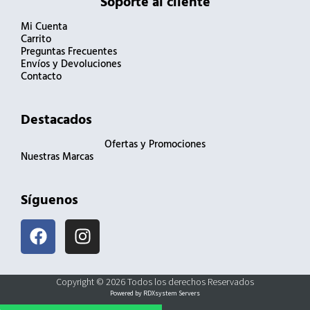
Soporte al cliente
Mi Cuenta
Carrito
Preguntas Frecuentes
Envíos y Devoluciones
Contacto
Destacados
Ofertas y Promociones
Nuestras Marcas
Síguenos
F
I
a
n
c
s
e
t
Copyright © 2026 Todos los derechos Reservados
b
a
Powered by RDXsystem Servers