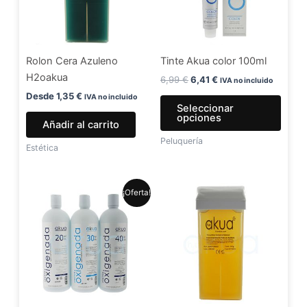
Las
opci
se
Rolon Cera Azuleno
Tinte Akua color 100ml
pued
H2oakua
elegir
6,99
€
6,41
€
IVA no incluido
en
Desde
1,35
€
IVA no incluido
Seleccionar
la
opciones
Añadir al carrito
págin
Peluquería
de
Estética
produ
El
El
Este
¡Oferta!
precio
precio
producto
original
actual
era:
es:
tiene
5,99 €.
4,99 €.
múltiples
variantes.
Las
opciones
se