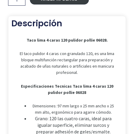
120
pulidor
pollie
Descripción
06028.
cantidad
Taco lima 4 caras 120 pulidor pollie 06028.
El taco pulidor 4 caras con granulado 120, es una lima
bloque multifunción rectangular para preparación y
acabado de uñas naturales o artificiales en manicura
profesional.
Especificaciones Tecnicas Taco lima 4 caras 120
pulidor pollie 06028
Dimensiones: 97 mm largo x 25 mm ancho x 25
mm alto, ergonómico para agarre cómodo.
Grano: 120 las cuatro caras, ideal para
igualar superficie, eliminar surcos y
preparar adhesión de geles/esmalte.