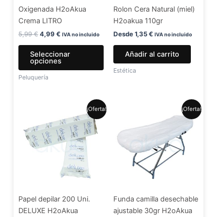
Oxigenada H2oAkua
Rolon Cera Natural (miel)
pueden
Crema LITRO
H2oakua 110gr
elegir
en
5,99
€
4,99
€
Desde
1,35
€
IVA no incluido
IVA no incluido
la
Seleccionar
Añadir al carrito
página
opciones
de
Estética
Peluquería
producto
El
El
El
El
¡Oferta!
¡Oferta!
precio
precio
precio
precio
original
actual
original
actual
era:
es:
era:
es:
7,99 €.
6,49 €.
1,30 €.
1,20 €.
Papel depilar 200 Uni.
Funda camilla desechable
DELUXE H2oAkua
ajustable 30gr H2oAkua