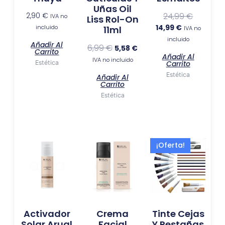
Uñas Oil
2,90
€
24,99
€
IVA no
Liss Rol-On
14,99
€
incluido
11ml
IVA no
incluido
Añadir Al
6,99
€
5,58
€
Carrito
Añadir Al
IVA no incluido
Estética
Carrito
Estética
Añadir Al
Carrito
Estética
El
El
Este
¡Oferta!
precio
preci
produ
original
actua
tiene
era:
es:
múlti
9,90 €.
7,72 €.
varia
Las
Activador
Crema
Tinte Cejas
opci
Solar Arual
Facial
Y Pestañas