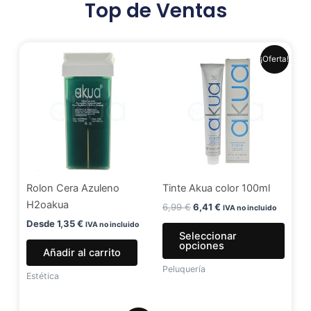
Top de Ventas
El
El
Este
¡Oferta!
precio
precio
produ
original
actual
era:
es:
tiene
6,99 €.
6,41 €.
múlti
varia
Las
opci
se
Rolon Cera Azuleno
Tinte Akua color 100ml
pued
H2oakua
elegir
6,99
€
6,41
€
IVA no incluido
en
Desde
1,35
€
IVA no incluido
Seleccionar
la
opciones
Añadir al carrito
págin
Peluquería
de
Estética
produ