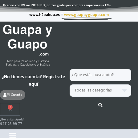
Ir
Precios con IVA no INCLUIDO, portes gratis por compras superiores a 120€
al
www.h2oakua.es =
www.guapayguapo.com
contenido
Search
¿No tienes cuenta? Regístrate
...
aquí
Mi Cuenta
0
Carrito
¿Necesitas Ayuda?
927 23 99 77