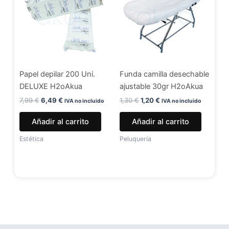
era:
es:
era:
es:
7,99 €.
6,49 €.
1,30 €.
1,20 €.
Papel depilar 200 Uni.
Funda camilla desechable
DELUXE H2oAkua
ajustable 30gr H2oAkua
7,99
€
6,49
€
1,30
€
1,20
€
IVA no incluido
IVA no incluido
Añadir al carrito
Añadir al carrito
Estética
Peluquería