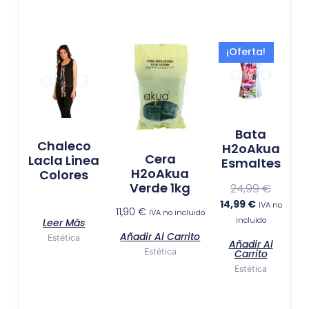
El
El
¡Oferta!
precio
precio
actual
original
es:
era:
14,99 €.
24,99 €.
Bata
Chaleco
H2oAkua
Cera
Lacla Linea
Esmaltes
H2oAkua
Colores
Verde 1kg
24,99
€
14,99
€
IVA no
11,90
€
IVA no incluido
incluido
Leer Más
Añadir Al Carrito
Estética
Añadir Al
Estética
Carrito
Estética