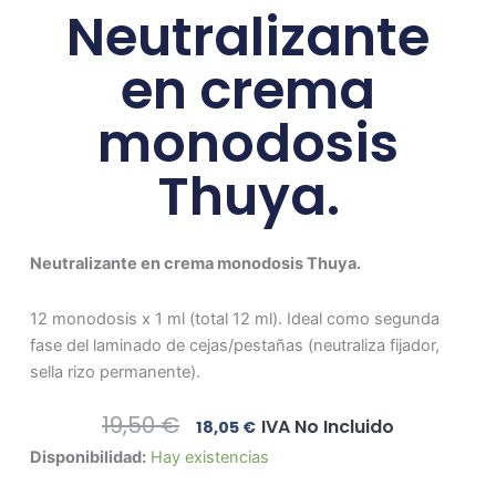
Neutralizante
en crema
monodosis
Thuya.
Neutralizante en crema monodosis Thuya.
12 monodosis x 1 ml (total 12 ml). Ideal como segunda
fase del laminado de cejas/pestañas (neutraliza fijador,
sella rizo permanente).
El
El
19,50
€
IVA No Incluido
18,05
€
Precio
Precio
Neutralizante
Disponibilidad:
Hay existencias
Original
Actual
en