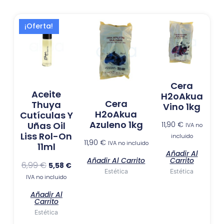
El
El
¡Oferta!
precio
precio
original
actual
era:
es:
6,99 €.
5,58 €.
Cera
Aceite
H2oAkua
Cera
Thuya
Vino 1kg
H2oAkua
Cutículas Y
Azuleno 1kg
11,90
€
Uñas Oil
IVA no
Liss Rol-On
incluido
11,90
€
IVA no incluido
11ml
Añadir Al
Añadir Al Carrito
Carrito
6,99
€
5,58
€
Estética
Estética
IVA no incluido
Añadir Al
Carrito
Estética