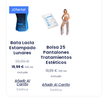
El
El
¡Oferta!
precio
precio
actual
original
es:
era:
19,99 €.
39,99 €.
Bata Lacla
Bolsa 25
Estampado
Pantalones
Lunares
Tratamientos
39,99
€
Estéticos
19,99
€
IVA no
19,99
€
IVA no
incluido
incluido
Añadir Al
Carrito
Añadir Al Carrito
Estética
Estética