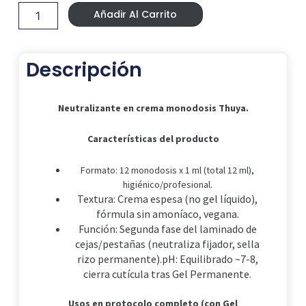
Era:
Es:
crema
19,50 €.
18,05 €.
Añadir Al Carrito
monodosis
Thuya.
cantidad
Descripción
Neutralizante en crema monodosis Thuya.
Características del producto
Formato: 12 monodosis x 1 ml (total 12 ml),
higiénico/profesional.
Textura: Crema espesa (no gel líquido),
fórmula sin amoníaco, vegana.
Función: Segunda fase del laminado de
cejas/pestañas (neutraliza fijador, sella
rizo permanente).
pH: Equilibrado ~7-8,
cierra cutícula tras Gel Permanente.
Usos en protocolo completo (con Gel