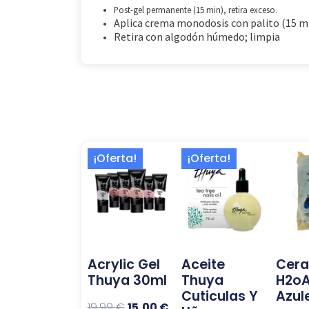
Post-gel permanente (15 min), retira exceso.
Aplica crema monodosis con palito (15 mi
Retira con algodón húmedo; limpia
El
El
El
El
Este
¡Oferta!
¡Oferta!
precio
precio
precio
precio
producto
original
actual
original
actual
tiene
era:
es:
era:
es:
múltiples
19,99 €.
15,00 €.
16,99 €.
13,73 €.
variantes.
Las
Acrylic Gel
Aceite
Cera
opciones
Thuya 30ml
Thuya
H2o
se
Cuticulas Y
Azul
pueden
19,99
€
15,00
€