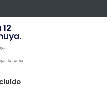
 12
huya.
uya.
fijando forma
cluido