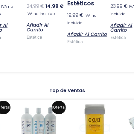
Estéticos
24,99
€
14,99
€
23,99
€
IVA no
IV
IVA no incluido
o
incluido
19,99
€
IVA no
incluido
Añadir Al
r Al
Añadir Al
Carrito
o
Carrito
Añadir Al Carrito
Estética
a
Estética
Estética
Top de Ventas
El
El
Este
Este
ferta!
¡Oferta!
precio
precio
producto
producto
original
actual
era:
es:
tiene
tiene
.
5,99 €.
4,99 €.
múltiples
múltiples