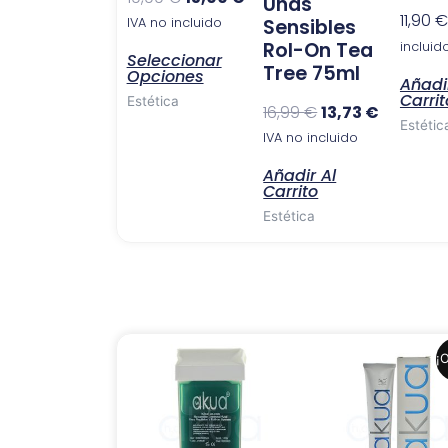
Uñas
elegir
11,90
€
IVA no incluido
Sensibles
en
Rol-On Tea
incluid
Seleccionar
la
Tree 75ml
Opciones
Añadi
página
Carrit
Estética
16,99
€
13,73
€
de
Estétic
IVA no incluido
producto
Añadir Al
Carrito
Estética
El
El
¡O
precio
precio
original
actual
era:
es:
6,99 €.
6,41 €