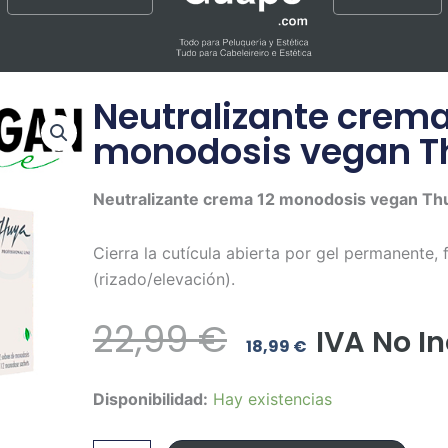
Neutralizante crema
monodosis vegan T
Neutralizante crema 12 monodosis vegan Th
Cierra la cutícula abierta por gel permanente, 
(rizado/elevación).
El
El
22,99
€
IVA No In
18,99
€
Precio
Precio
Neutralizante
Disponibilidad:
Hay existencias
Original
Actual
crema
12