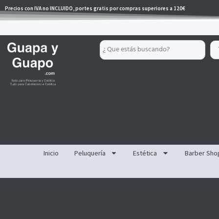
Ir
Precios con IVA no INCLUIDO, portes gratis por compras superiores a 120€
al
contenido
Search
...
Inicio
Peluquería
Estética
Barber Sho