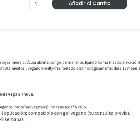
Era:
Es:
monodosis
Añadir Al Carrito
vegan
22,99 €.
18,99 €.
Thuya.
cantidad
cejas: cierra cutícula abierta por gel permanente, fijando forma (rizado/elevación)
0 tratamientos), vegano/cruelty-free, testado oftalmológicamente; dura 12 meses a
osis vegan Thuya.
veganos (proteínas vegetales); no reseca/daña vello.
ácil aplicación; compatible con gel vegano (tu consulta previa).
6-8 semanas.