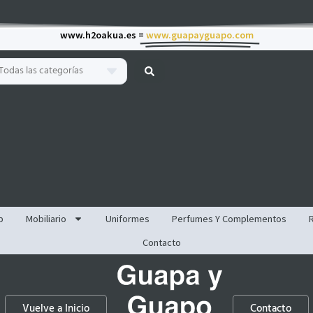
www.h2oakua.es =
www.guapayguapo.com
Todas las categorías
p
Mobiliario
Uniformes
Perfumes Y Complementos
Contacto
Vuelve a Inicio
Contacto