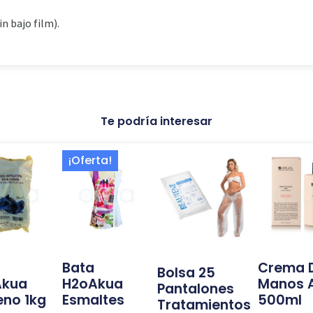
n bajo film).
Te podría interesar
El
El
¡Oferta!
precio
precio
original
actual
era:
es:
24,99 €.
14,99 €.
Bata
Crema 
Bolsa 25
Akua
H2oAkua
Manos A
Pantalones
eno 1kg
Esmaltes
500ml
Tratamientos