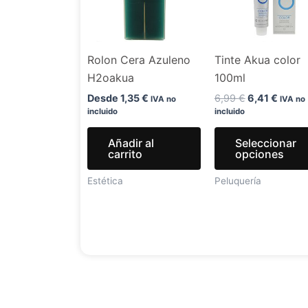
Rolon Cera Azuleno
Tinte Akua color
H2oakua
100ml
Desde
1,35
€
6,99
€
6,41
€
IVA no
IVA no
incluido
incluido
Añadir al
Seleccionar
carrito
opciones
Estética
Peluquería