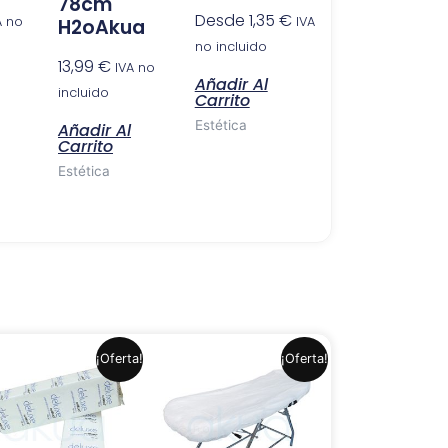
78cm
Desde
1,35
€
A no
IVA
H2oAkua
no incluido
13,99
€
IVA no
Añadir Al
incluido
Carrito
Estética
Añadir Al
Carrito
Estética
El
El
El
El
¡Oferta!
¡Oferta!
precio
precio
precio
precio
original
actual
original
actual
era:
es:
era:
es:
7,99 €.
6,49 €.
1,30 €.
1,20 €.