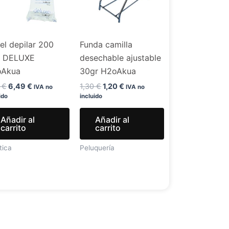
el depilar 200
Funda camilla
. DELUXE
desechable ajustable
oAkua
30gr H2oAkua
9
€
6,49
€
1,30
€
1,20
€
IVA no
IVA no
ido
incluido
Añadir al
Añadir al
carrito
carrito
tica
Peluquería