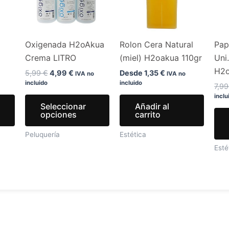
variantes.
variantes.
Las
Las
opciones
opciones
Oxigenada H2oAkua
Rolon Cera Natural
Pap
se
se
Crema LITRO
(miel) H2oakua 110gr
Uni
pueden
pueden
H2
elegir
elegir
5,99
€
4,99
€
Desde
1,35
€
IVA no
IVA no
incluido
incluido
en
en
7,9
inclu
la
la
Seleccionar
Añadir al
página
página
opciones
carrito
de
de
Peluquería
Estética
producto
producto
Esté