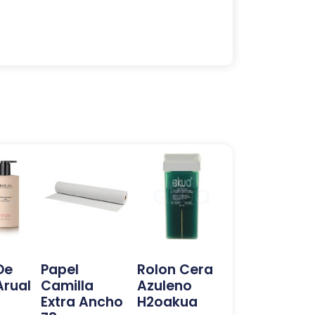
De
Papel
Rolon Cera
rual
Camilla
Azuleno
Extra Ancho
H2oakua