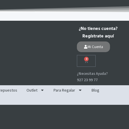
¿No tienes cuenta?
Regístrate aquí
Mi Cuenta
0
Carrito
¿Necesitas Ayuda?
927 23 99 77
Repuestos
Outlet
Para Regalar
Blog