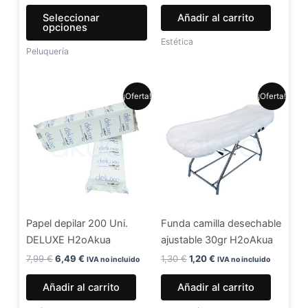
la
Seleccionar
Añadir al carrito
página
opciones
de
Estética
Peluquería
producto
El
El
El
El
¡Oferta!
¡Oferta!
precio
precio
precio
precio
original
actual
original
actual
era:
es:
era:
es:
7,99 €.
6,49 €.
1,30 €.
1,20 €.
Papel depilar 200 Uni.
Funda camilla desechable
DELUXE H2oAkua
ajustable 30gr H2oAkua
7,99
€
6,49
€
1,30
€
1,20
€
IVA no incluido
IVA no incluido
Añadir al carrito
Añadir al carrito