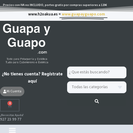
Ir
Precios con IVA no INCLUIDO, portes gratis por compras superiores a 120€
al
www.h2oakua.es =
www.guapayguapo.com
contenido
Search
¿No tienes cuenta? Regístrate
...
aquí
Mi Cuenta
0
Carrito
¿Necesitas Ayuda?
927 23 99 77