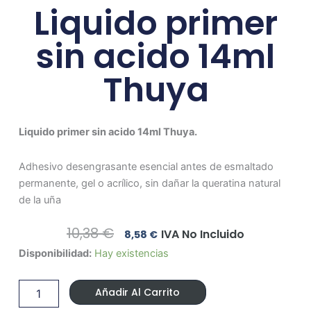
Liquido primer
sin acido 14ml
Thuya
Liquido primer sin acido 14ml Thuya.
Adhesivo desengrasante esencial antes de esmaltado
permanente, gel o acrílico, sin dañar la queratina natural
de la uña
El
El
10,38
€
IVA No Incluido
8,58
€
Precio
Precio
Liquido
Disponibilidad:
Hay existencias
Original
Actual
primer
Era:
Es:
sin
10,38 €.
8,58 €.
Añadir Al Carrito
acido
14ml