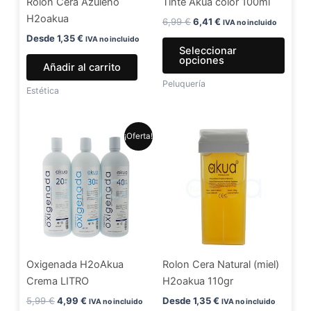
Rolon Cera Azuleno
Tinte Akua color 100ml
pued
H2oakua
elegir
6,99
€
6,41
€
IVA no incluido
en
Desde
1,35
€
IVA no incluido
Seleccionar
la
opciones
Añadir al carrito
págin
Peluquería
de
Estética
produ
El
El
Este
¡Oferta!
precio
precio
producto
original
actual
era:
es:
tiene
5,99 €.
4,99 €.
múltiples
variantes.
Las
opciones
se
Oxigenada H2oAkua
Rolon Cera Natural (miel)
pueden
Crema LITRO
H2oakua 110gr
elegir
en
5,99
€
4,99
€
Desde
1,35
€
IVA no incluido
IVA no incluido