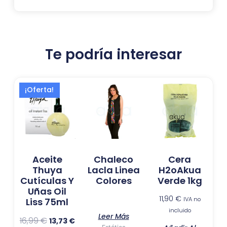
Te podría interesar
El
El
¡Oferta!
precio
precio
original
actual
era:
es:
16,99 €.
13,73 €.
Aceite
Chaleco
Cera
Thuya
Lacla Linea
H2oAkua
Cutículas Y
Colores
Verde 1kg
Uñas Oil
11,90
€
IVA no
Liss 75ml
incluido
Leer Más
16,99
€
13,73
€