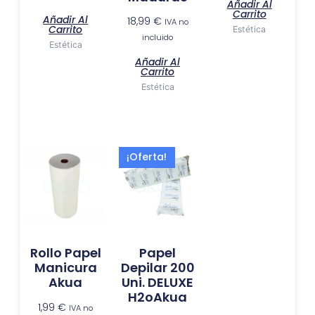
Añadir Al
Carrito
Añadir Al
18,99
€
IVA no
Carrito
Estética
incluido
Estética
Añadir Al
Carrito
Estética
El
El
¡Oferta!
precio
precio
original
actual
era:
es:
7,99 €.
6,49 €.
Rollo Papel
Papel
Manicura
Depilar 200
Akua
Uni. DELUXE
H2oAkua
1,99
€
IVA no