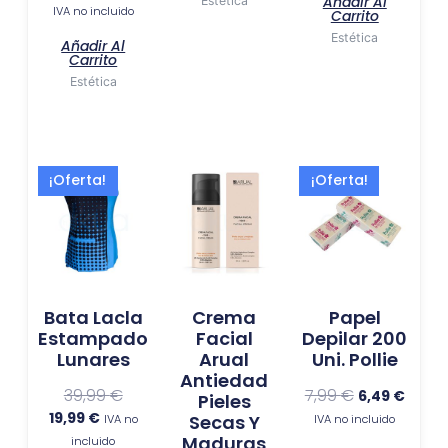
Añadir Al
Estética
IVA no incluido
Carrito
Estética
Añadir Al
Carrito
Estética
El
El
El
El
¡Oferta!
¡Oferta!
precio
precio
precio
preci
actual
original
original
actua
es:
era:
era:
es:
19,99 €.
39,99 €.
7,99 €.
6,49 €
Bata Lacla
Crema
Papel
Estampado
Facial
Depilar 200
Lunares
Arual
Uni. Pollie
Antiedad
39,99
€
7,99
€
6,49
€
Pieles
19,99
€
Secas Y
IVA no
IVA no incluido
Maduras
incluido