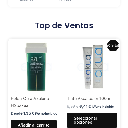
Top de Ventas
El
El
Este
¡Oferta!
precio
precio
produ
original
actual
era:
es:
tiene
6,99 €.
6,41 €.
múlti
varia
Las
opci
se
Rolon Cera Azuleno
Tinte Akua color 100ml
pued
H2oakua
elegir
6,99
€
6,41
€
IVA no incluido
en
Desde
1,35
€
IVA no incluido
Seleccionar
la
opciones
Añadir al carrito
págin