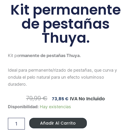
Kit permanente
de pestañas
Thuya.
Kit pe
rmanente de pestañas Thuya.
Ideal para permanente/rizado de pestañas, que curva y
ondula el pelo natural para un efecto voluminoso
duradero.
El
El
79,99
€
IVA No Incluido
73,85
€
Precio
Precio
Kit
Disponibilidad:
Hay existencias
Original
Actual
permanente
Era:
Es:
de
79,99 €.
73,85 €.
Añadir Al Carrito
pestañas
Thuya.