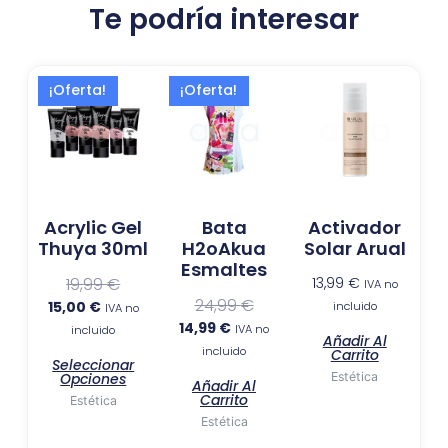
Te podría interesar
El
El
El
El
Este
¡Oferta!
¡Oferta!
precio
precio
precio
precio
producto
actual
original
actual
original
tiene
es:
era:
es:
era:
múltiples
15,00 €.
19,99 €.
14,99 €.
24,99 €.
variantes.
Las
Acrylic Gel
Bata
Activador
opciones
Thuya 30ml
H2oAkua
Solar Arual
se
Esmaltes
pueden
19,99
€
13,99
€
IVA no
elegir
24,99
€
15,00
€
incluido
IVA no
en
14,99
€
IVA no
incluido
Añadir Al
la
incluido
Carrito
Seleccionar
página
Opciones
Estética
Añadir Al
de
Carrito
Estética
producto
Estética