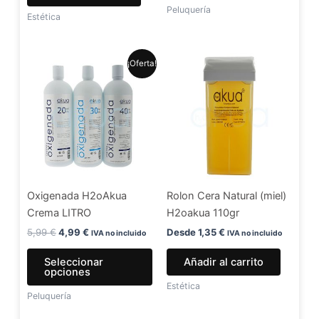
Peluquería
de
Estética
produ
El
El
Este
¡Oferta!
precio
precio
producto
original
actual
era:
es:
tiene
5,99 €.
4,99 €.
múltiples
variantes.
Las
opciones
se
Oxigenada H2oAkua
Rolon Cera Natural (miel)
pueden
Crema LITRO
H2oakua 110gr
elegir
en
5,99
€
4,99
€
Desde
1,35
€
IVA no incluido
IVA no incluido
la
Seleccionar
Añadir al carrito
página
opciones
de
Estética
Peluquería
producto