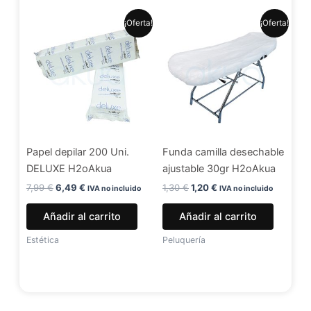
El
El
El
El
¡Oferta!
¡Oferta!
precio
precio
precio
precio
original
actual
original
actual
era:
es:
era:
es:
7,99 €.
6,49 €.
1,30 €.
1,20 €.
Papel depilar 200 Uni.
Funda camilla desechable
DELUXE H2oAkua
ajustable 30gr H2oAkua
7,99
€
6,49
€
1,30
€
1,20
€
IVA no incluido
IVA no incluido
Añadir al carrito
Añadir al carrito
Estética
Peluquería