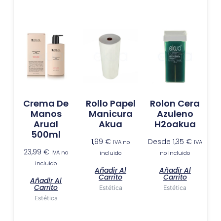
Crema De
Rollo Papel
Rolon Cera
Manos
Manicura
Azuleno
Arual
Akua
H2oakua
500ml
1,99
€
Desde
1,35
€
IVA no
IVA
23,99
€
IVA no
incluido
no incluido
incluido
Añadir Al
Añadir Al
Carrito
Carrito
Añadir Al
Carrito
Estética
Estética
Estética