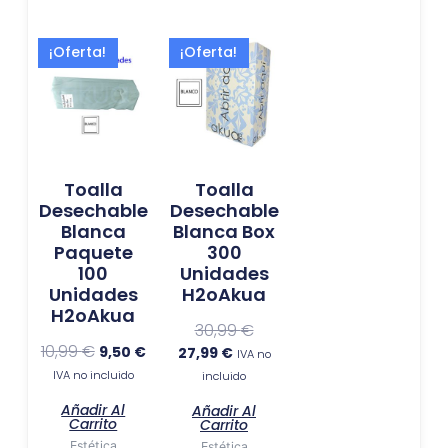
El
El
El
El
¡Oferta!
¡Oferta!
precio
precio
precio
precio
original
actual
actual
original
era:
es:
es:
era:
10,99 €.
9,50 €.
27,99 €.
30,99 €.
Toalla
Toalla
Desechable
Desechable
Blanca
Blanca Box
Paquete
300
100
Unidades
Unidades
H2oAkua
H2oAkua
30,99
€
10,99
€
9,50
€
27,99
€
IVA no
IVA no incluido
incluido
Añadir Al
Añadir Al
Carrito
Carrito
Estética
Estética