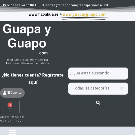
Ir
Precios con IVA no INCLUIDO, portes gratis por compras superiores a 120€
al
www.h2oakua.es =
www.guapayguapo.com
contenido
Search
¿No tienes cuenta? Regístrate
...
aquí
Mi Cuenta
0
Carrito
¿Necesitas Ayuda?
927 23 99 77