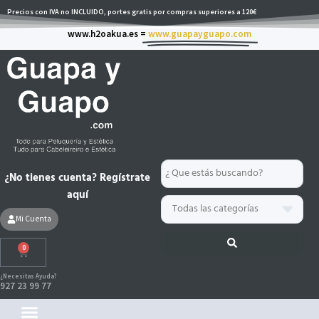
Ir
Precios con IVA no INCLUIDO, portes gratis por compras superiores a 120€
al
www.h2oakua.es =
www.guapayguapo.com
contenido
Search
¿No tienes cuenta? Regístrate
...
aquí
Mi Cuenta
0
Carrito
¿Necesitas Ayuda?
927 23 99 77