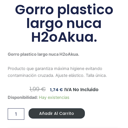
Gorro plastico
largo nuca
H2oAkua.
Gorro plastico largo nuca H2oAkua.
Producto que garantiza máxima higiene evitando
contaminación cruzada. Ajuste elástico. Talla única.
El
El
1,99
€
IVA No Incluido
1,74
€
Precio
Precio
Gorro
Disponibilidad:
Hay existencias
Original
Actual
plastico
Era:
Es:
largo
1,99 €.
1,74 €.
Añadir Al Carrito
nuca
H2oAkua.
cantidad