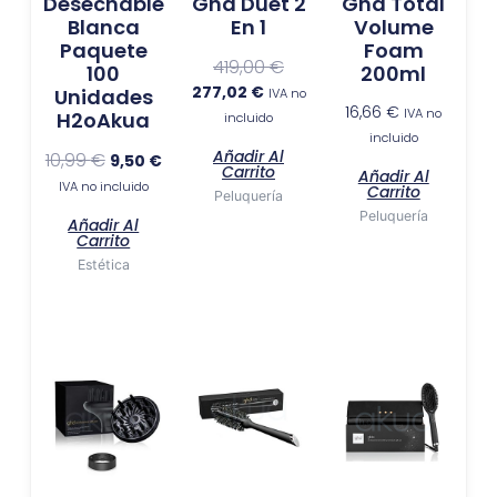
Desechable
Ghd Duet 2
Ghd Total
Blanca
En 1
Volume
Paquete
Foam
419,00
€
100
200ml
277,02
€
Unidades
IVA no
16,66
€
IVA no
H2oAkua
incluido
incluido
Añadir Al
10,99
€
9,50
€
Carrito
Añadir Al
IVA no incluido
Carrito
Peluquería
Peluquería
Añadir Al
Carrito
Estética