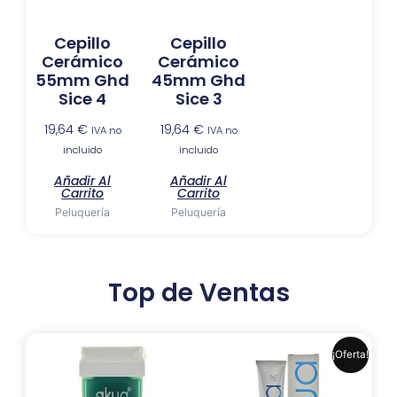
Cepillo
Cepillo
Cerámico
Cerámico
55mm Ghd
45mm Ghd
Sice 4
Sice 3
19,64
€
19,64
€
IVA no
IVA no
incluido
incluido
Añadir Al
Añadir Al
Carrito
Carrito
Peluquería
Peluquería
Top de Ventas
El
El
Este
¡Oferta!
precio
precio
produ
original
actual
era:
es:
tiene