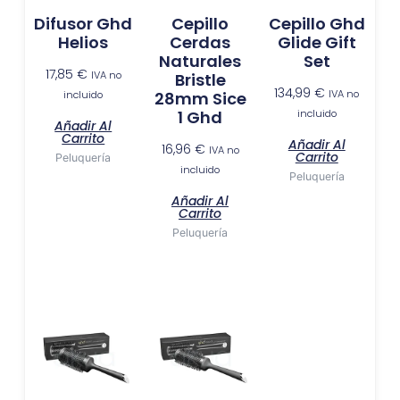
Difusor Ghd
Cepillo
Cepillo Ghd
Helios
Cerdas
Glide Gift
Naturales
Set
17,85
€
IVA no
Bristle
134,99
€
IVA no
incluido
28mm Sice
incluido
1 Ghd
Añadir Al
Carrito
Añadir Al
16,96
€
IVA no
Carrito
Peluquería
incluido
Peluquería
Añadir Al
Carrito
Peluquería