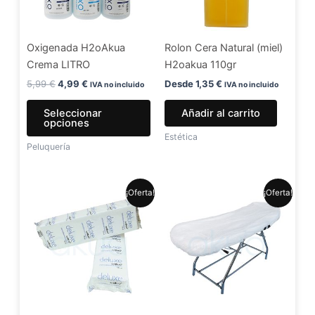
opciones
se
Oxigenada H2oAkua
Rolon Cera Natural (miel)
pueden
Crema LITRO
H2oakua 110gr
elegir
en
5,99
€
4,99
€
Desde
1,35
€
IVA no incluido
IVA no incluido
la
Seleccionar
Añadir al carrito
página
opciones
de
Estética
Peluquería
producto
El
El
El
El
¡Oferta!
¡Oferta!
precio
precio
precio
precio
original
actual
original
actual
era:
es:
era:
es:
7,99 €.
6,49 €.
1,30 €.
1,20 €.