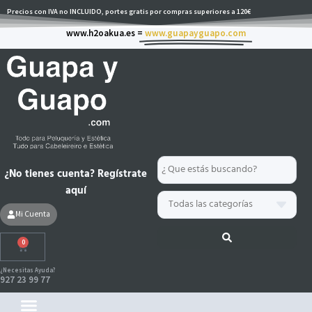
Ir
Precios con IVA no INCLUIDO, portes gratis por compras superiores a 120€
al
www.h2oakua.es =
www.guapayguapo.com
contenido
Search
¿No tienes cuenta? Regístrate
...
aquí
Mi Cuenta
0
Carrito
¿Necesitas Ayuda?
927 23 99 77