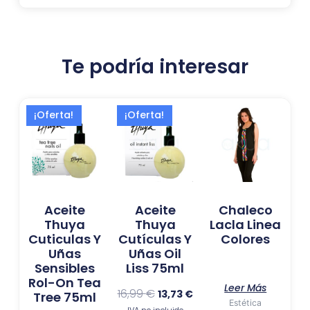
Te podría interesar
El
El
El
El
¡Oferta!
¡Oferta!
precio
precio
precio
precio
original
actual
original
actual
era:
es:
era:
es:
16,99 €.
13,73 €.
16,99 €.
13,73 €.
Aceite
Aceite
Chaleco
Thuya
Thuya
Lacla Linea
Cuticulas Y
Cutículas Y
Colores
Uñas
Uñas Oil
Sensibles
Liss 75ml
Rol-On Tea
Leer Más
16,99
€
13,73
€
Tree 75ml
Estética
IVA no incluido