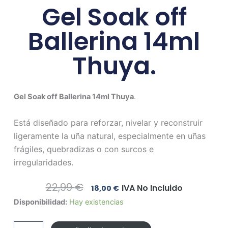
Gel Soak off
Ballerina 14ml
Thuya.
Gel Soak off Ballerina 14ml Thuya
.
Está diseñado para reforzar, nivelar y reconstruir
ligeramente la uña natural, especialmente en uñas
frágiles, quebradizas o con surcos e
irregularidades.
El
El
22,99
€
IVA No Incluido
18,00
€
Precio
Precio
Gel
Disponibilidad:
Hay existencias
Original
Actual
Soak
Era:
Es:
off