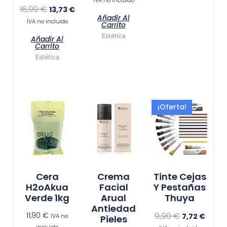
16,99
€
13,73
€
Añadir Al
IVA no incluido
Carrito
Estética
Añadir Al
Carrito
Estética
El
El
Este
¡Oferta!
precio
preci
produ
original
actua
tiene
era:
es:
múlti
9,90 €.
7,72 €.
varia
Las
Cera
Crema
Tinte Cejas
opci
H2oAkua
Facial
Y Pestañas
se
Verde 1kg
Arual
Thuya
pued
Antiedad
elegir
11,90
€
9,90
€
7,72
€
IVA no
Pieles