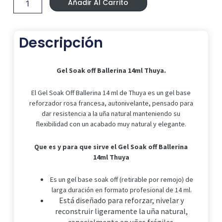
22,99 €.
18,00 €.
Añadir Al Carrito
Ballerina
14ml
Thuya.
cantidad
Descripción
Gel Soak off Ballerina 14ml Thuya.
El Gel Soak Off Ballerina 14 ml de Thuya es un gel base
reforzador rosa francesa, autonivelante, pensado para
dar resistencia a la uña natural manteniendo su
flexibilidad con un acabado muy natural y elegante.
Que es y para que sirve el Gel Soak off Ballerina
14ml Thuya
Es un gel base soak off (retirable por remojo) de
larga duración en formato profesional de 14 ml.
Está diseñado para reforzar, nivelar y
reconstruir ligeramente la uña natural,