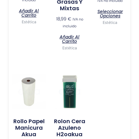
en
incluido
Grasas Y
IVA no incluido
Mixtas
la
Añadir Al
Seleccionar
págin
Carrito
Opciones
18,99
€
IVA no
de
Estética
Estética
incluido
produ
Añadir Al
Carrito
Estética
Rollo Papel
Rolon Cera
Manicura
Azuleno
Akua
H2oakua