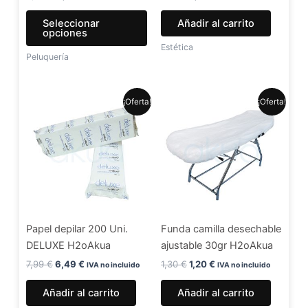
la
Seleccionar
Añadir al carrito
página
opciones
de
Estética
Peluquería
producto
El
El
El
El
¡Oferta!
¡Oferta!
precio
precio
precio
precio
original
actual
original
actual
era:
es:
era:
es:
7,99 €.
6,49 €.
1,30 €.
1,20 €.
Papel depilar 200 Uni.
Funda camilla desechable
DELUXE H2oAkua
ajustable 30gr H2oAkua
7,99
€
6,49
€
1,30
€
1,20
€
IVA no incluido
IVA no incluido
Añadir al carrito
Añadir al carrito