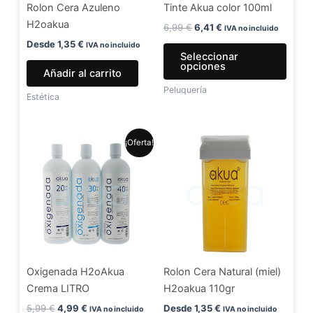
Rolon Cera Azuleno
Tinte Akua color 100ml
pued
H2oakua
elegir
6,99
€
6,41
€
IVA no incluido
en
Desde
1,35
€
IVA no incluido
Seleccionar
la
opciones
Añadir al carrito
págin
Peluquería
de
Estética
produ
El
El
Este
¡Oferta!
precio
precio
producto
original
actual
era:
es:
tiene
5,99 €.
4,99 €.
múltiples
variantes.
Las
opciones
se
Oxigenada H2oAkua
Rolon Cera Natural (miel)
pueden
Crema LITRO
H2oakua 110gr
elegir
en
5,99
€
4,99
€
Desde
1,35
€
IVA no incluido
IVA no incluido