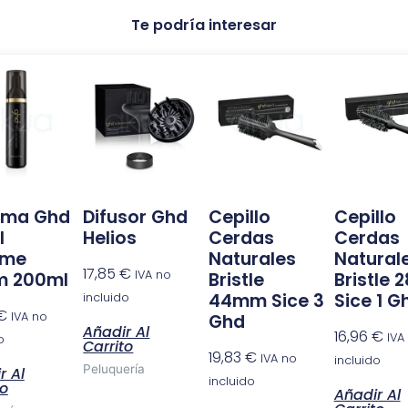
Te podría interesar
.
uma Ghd
Difusor Ghd
Cepillo
Cepillo
l
Helios
Cerdas
Cerdas
ume
Naturales
Natural
17,85
€
IVA no
m 200ml
Bristle
Bristle
44mm Sice 3
Sice 1 G
incluido
€
IVA no
Ghd
Añadir Al
16,96
€
IVA
o
Carrito
19,83
€
IVA no
incluido
Peluquería
r Al
incluido
to
Añadir Al