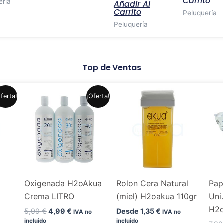
Carrito
ería
Añadir Al
Carrito
Peluquería
Peluquería
Top de Ventas
El
El
Este
Este
ferta!
¡Oferta!
precio
precio
producto
producto
original
actual
era:
es:
tiene
tiene
.
5,99 €.
4,99 €.
múltiples
múltiples
variantes.
variantes.
Las
Las
opciones
opciones
Oxigenada H2oAkua
Rolon Cera Natural
Pap
se
se
Crema LITRO
(miel) H2oakua 110gr
Uni
pueden
pueden
H2
elegir
elegir
5,99
€
4,99
€
Desde
1,35
€
IVA no
IVA no
incluido
incluido