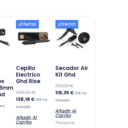
El
El
El
El
¡Oferta!
¡Oferta!
precio
precio
precio
precio
actual
original
original
actual
es:
era:
era:
es:
138,18 €.
209,00 €.
179,00 €.
118,35 €.
Cepillo
Secador Air
Electrico
Kit Ghd
es
Ghd Rise
179,00
€
 28mm
209,00
€
118,35
€
hd
IVA no
138,18
€
IVA no
incluido
 no
incluido
Añadir Al
Carrito
Añadir Al
Carrito
Peluquería