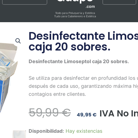
Desinfectante Limo
caja 20 sobres.
Desinfectante Limoseptol caja 20 sobres.
Se utiliza para desinfectar en profundidad los 
después de cada uso, garantizando máxima hi
contagios entre clientes.
El
El
59,99
€
IVA No I
49,95
€
Precio
Precio
Desinfectante
Disponibilidad:
Hay existencias
Original
Actual
Limoseptol