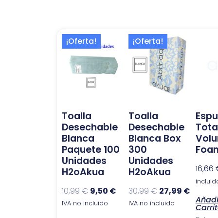
El
El
El
El
¡Oferta!
¡Oferta!
precio
precio
precio
precio
original
actual
original
actual
era:
es:
era:
es:
10,99 €.
9,50 €.
30,99 €.
27,99 €
Toalla
Toalla
Esp
Desechable
Desechable
Tota
Blanca
Blanca Box
Vol
Paquete 100
300
Foa
Unidades
Unidades
16,66
H2oAkua
H2oAkua
incluid
10,99
€
9,50
€
30,99
€
27,99
€
Añadi
IVA no incluido
IVA no incluido
Carri