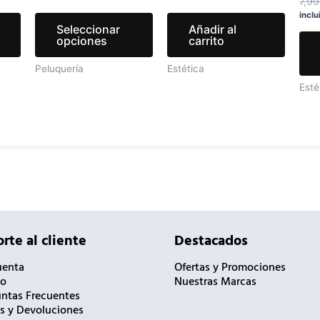
en
en
7,9
inclu
la
la
Seleccionar
Añadir al
página
página
opciones
carrito
de
de
Peluquería
Estética
producto
producto
Esté
rte al cliente
Destacados
uenta
Ofertas y Promociones
to
Nuestras Marcas
ntas Frecuentes
s y Devoluciones