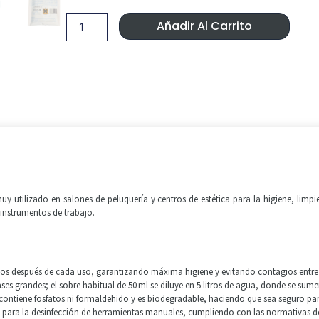
caja
Era:
Es:
20
Añadir Al Carrito
sobres.
59,99 €.
49,95 €
cantidad
y utilizado en salones de peluquería y centros de estética para la higiene, limpie
s instrumentos de trabajo.
ilios después de cada uso, garantizando máxima higiene y evitando contagios entre 
s grandes; el sobre habitual de 50 ml se diluye en 5 litros de agua, donde se sumer
 contiene fosfatos ni formaldehido y es biodegradable, haciendo que sea seguro par
para la desinfección de herramientas manuales, cumpliendo con las normativas de 