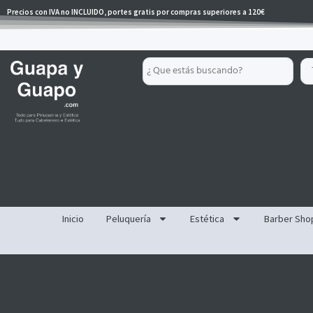
Ir
Precios con IVA no INCLUIDO, portes gratis por compras superiores a 120€
al
contenido
Search
...
Inicio
Peluquería
Estética
Barber Sho