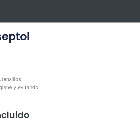
septol
utensilios
giene y evitando
ncluido