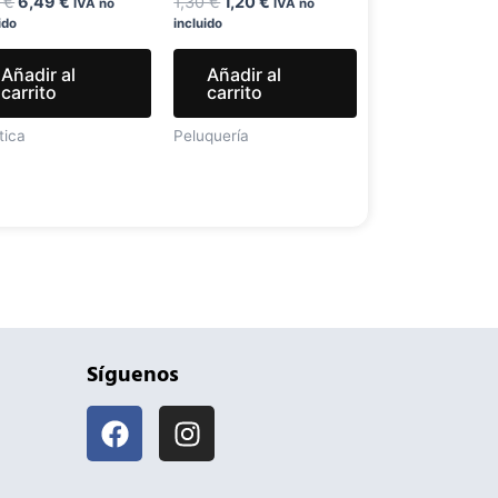
9
€
6,49
€
1,30
€
1,20
€
IVA no
IVA no
ido
incluido
Añadir al
Añadir al
carrito
carrito
tica
Peluquería
Síguenos
F
I
a
n
c
s