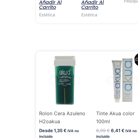
Peluqu
Añadir Al
Añadir Al
Carrito
Carrito
Estética
Estética
El
El
¡O
precio
precio
original
actual
era:
es:
6,99 €.
6,41 €
Rolon Cera Azuleno
Tinte Akua color
H2oakua
100ml
Desde
1,35
€
6,99
€
6,41
€
IVA no
IVA no
incluido
incluido