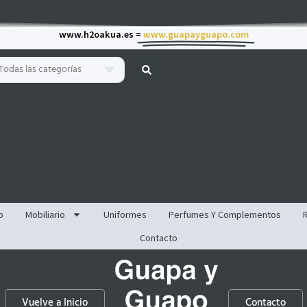
www.h2oakua.es =
www.guapayguapo.com
Todas las categorías
p
Mobiliario
Uniformes
Perfumes Y Complementos
Contacto
Vuelve a Inicio
Contacto