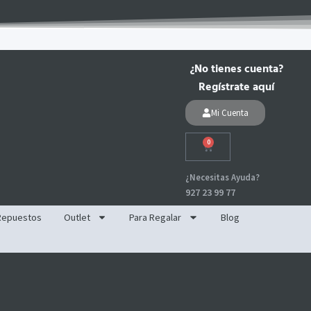
¿No tienes cuenta?
Regístrate aquí
Mi Cuenta
0
Carrito
¿Necesitas Ayuda?
927 23 99 77
Repuestos
Outlet
Para Regalar
Blog