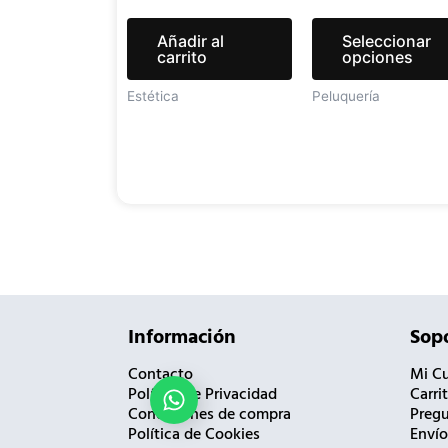
Añadir al
Seleccionar
carrito
opciones
Estética
Peluquería
Información
Sopo
Contacto
Mi C
Política de Privacidad
Carri
¿Necesitas ayuda?
Condiciones de compra
Pregu
Política de Cookies
Envío