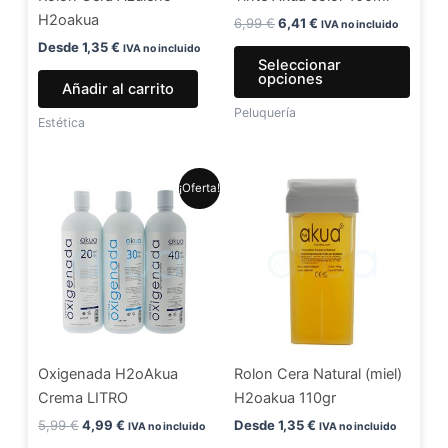
H2oakua
elegir
6,99
€
6,41
€
IVA no incluido
en
Desde
1,35
€
IVA no incluido
Seleccionar
la
opciones
Añadir al carrito
págin
Peluquería
de
Estética
produ
El
El
Este
¡Oferta!
precio
precio
producto
original
actual
era:
es:
tiene
5,99 €.
4,99 €.
múltiples
variantes.
Las
opciones
se
Oxigenada H2oAkua
Rolon Cera Natural (miel)
pueden
Crema LITRO
H2oakua 110gr
elegir
en
5,99
€
4,99
€
Desde
1,35
€
IVA no incluido
IVA no incluido