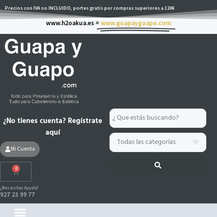
Ir
Precios con IVA no INCLUIDO, portes gratis por compras superiores a 120€
al
www.h2oakua.es =
www.guapayguapo.com
contenido
Search
¿No tienes cuenta? Regístrate
...
aquí
Mi Cuenta
0
Carrito
¿Necesitas Ayuda?
927 23 99 77