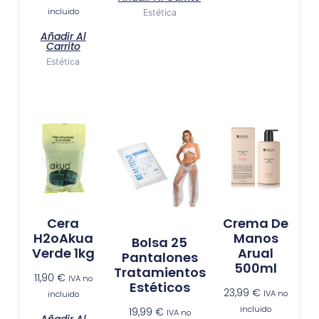
incluido
Estética
Añadir Al
Carrito
Estética
Cera
Crema De
H2oAkua
Manos
Bolsa 25
Verde 1kg
Arual
Pantalones
500ml
Tratamientos
11,90
€
IVA no
Estéticos
23,99
€
IVA no
incluido
incluido
19,99
€
IVA no