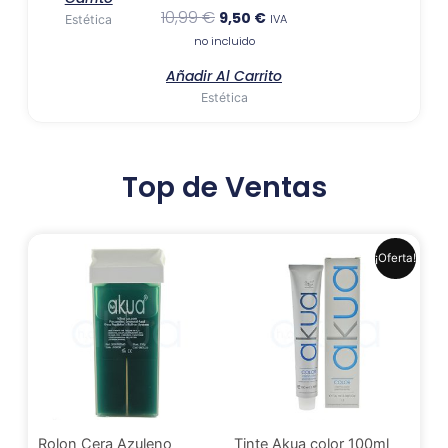
10,99
€
9,50
€
IVA
Estética
no incluido
Añadir Al Carrito
Estética
Top de Ventas
El
El
Este
¡Oferta!
precio
precio
produ
original
actual
era:
es:
tiene
6,99 €.
6,41 €.
múlti
varia
Las
opci
se
Rolon Cera Azuleno
Tinte Akua color 100ml
pued