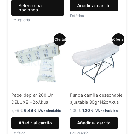
la
Seleccionar
Añadir al carrito
página
opciones
de
Estética
Peluquería
producto
El
El
El
El
¡Oferta!
¡Oferta!
precio
precio
precio
precio
original
actual
original
actual
era:
es:
era:
es:
7,99 €.
6,49 €.
1,30 €.
1,20 €.
Papel depilar 200 Uni.
Funda camilla desechable
DELUXE H2oAkua
ajustable 30gr H2oAkua
7,99
€
6,49
€
1,30
€
1,20
€
IVA no incluido
IVA no incluido
Añadir al carrito
Añadir al carrito
Estética
Peluquería