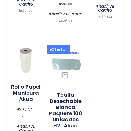
Añadir Al
Carrito
incluido
Añadir Al
Carrito
Estética
Añadir Al Carrito
Estética
Estética
El
El
¡Oferta!
precio
precio
original
actual
era:
es:
10,99 €.
9,50 €.
Rollo Papel
Manicura
Toalla
Akua
Desechable
Blanca
1,99
€
IVA no
Paquete 100
incluido
Unidades
H2oAkua
Añadir Al
Carrito