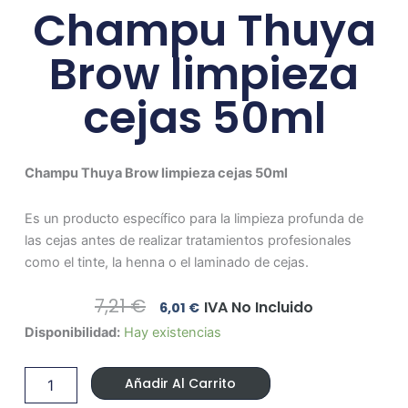
Champu Thuya
Brow limpieza
cejas 50ml
Champu Thuya Brow limpieza cejas 50ml
Es un producto específico para la limpieza profunda de
las cejas antes de realizar tratamientos profesionales
como el tinte, la henna o el laminado de cejas.
El
El
7,21
€
IVA No Incluido
6,01
€
Precio
Precio
Champu
Disponibilidad:
Hay existencias
Original
Actual
Thuya
Era:
Es:
Brow
7,21 €.
6,01 €.
Añadir Al Carrito
limpieza
cejas