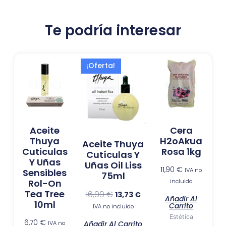
Te podría interesar
El
El
¡Oferta!
precio
precio
original
actual
era:
es:
16,99 €.
13,73 €.
Aceite
Cera
Thuya
H2oAkua
Aceite Thuya
Cuticulas
Rosa 1kg
Cutículas Y
Y Uñas
Uñas Oil Liss
11,90
€
IVA no
Sensibles
75ml
incluido
Rol-On
Tea Tree
16,99
€
13,73
€
Añadir Al
10ml
Carrito
IVA no incluido
Estética
6,70
€
IVA no
Añadir Al Carrito