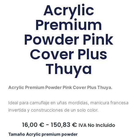
Acrylic
Premium
Powder Pink
Cover Plus
Thuya
Acrylic Premium Powder Pink Cover Plus Thuya.
Ideal para camuflaje en uñas mordidas, manicura francesa
invertida y construcciones de un solo color.
Rango
16,00
€
-
150,83
€
IVA No Incluido
De
Acrylic
Tamaño Acrylic premium powder