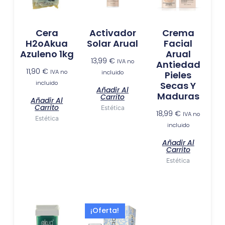
Cera
Activador
Crema
H2oAkua
Solar Arual
Facial
Azuleno 1kg
Arual
13,99
€
IVA no
Antiedad
11,90
€
IVA no
incluido
Pieles
incluido
Secas Y
Añadir Al
Maduras
Carrito
Añadir Al
Carrito
Estética
18,99
€
IVA no
Estética
incluido
Añadir Al
Carrito
Estética
El
El
¡Oferta!
precio
precio