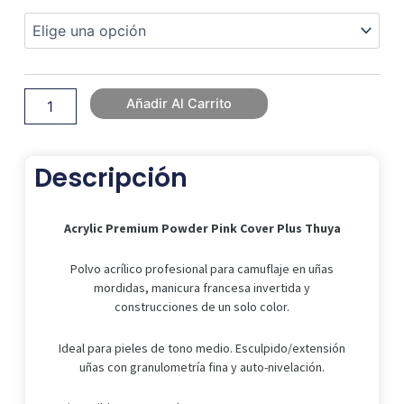
Precios:
Premium
Desde
Powder
16,00 €
Pink
Hasta
Cover
Plus
150,83 €
Thuya
Añadir Al Carrito
cantidad
Descripción
Acrylic Premium Powder Pink Cover Plus Thuya
Polvo acrílico profesional para camuflaje en uñas
mordidas, manicura francesa invertida y
construcciones de un solo color.
Ideal para pieles de tono medio. Esculpido/extensión
uñas con granulometría fina y auto-nivelación.