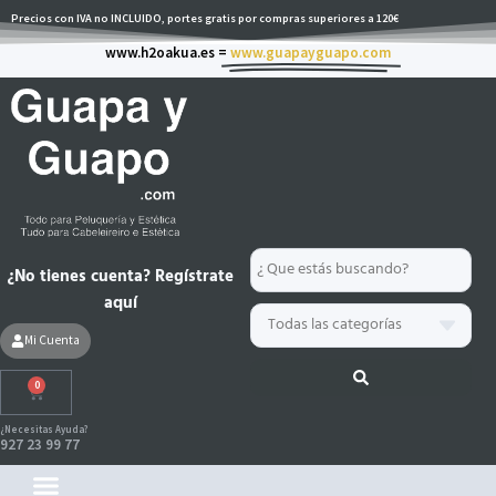
Ir
Precios con IVA no INCLUIDO, portes gratis por compras superiores a 120€
al
www.h2oakua.es =
www.guapayguapo.com
contenido
Search
¿No tienes cuenta? Regístrate
...
aquí
Mi Cuenta
0
Carrito
¿Necesitas Ayuda?
927 23 99 77