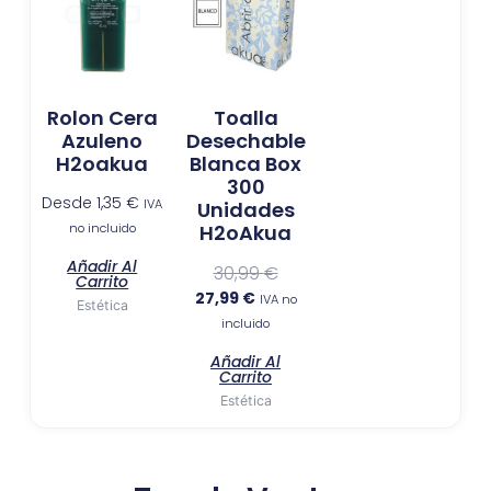
actual
original
es:
era:
27,99 €.
30,99 €.
Rolon Cera
Toalla
Azuleno
Desechable
H2oakua
Blanca Box
300
Desde
1,35
€
IVA
Unidades
no incluido
H2oAkua
Añadir Al
30,99
€
Carrito
27,99
€
IVA no
Estética
incluido
Añadir Al
Carrito
Estética