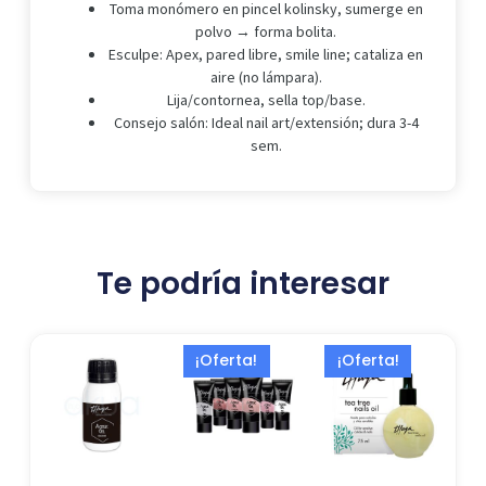
Toma monómero en pincel kolinsky, sumerge en
polvo → forma bolita.
Esculpe: Apex, pared libre, smile line; cataliza en
aire (no lámpara).
Lija/contornea, sella top/base.
Consejo salón: Ideal nail art/extensión; dura 3-4
sem.
Te podría interesar
El
El
El
El
Este
¡Oferta!
¡Oferta!
precio
precio
precio
preci
producto
actual
original
original
actua
tiene
es:
era:
era:
es:
múltiples
15,00 €.
19,99 €.
16,99 €.
13,73 
variantes.