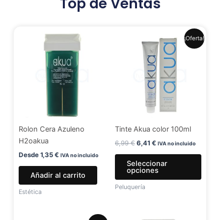
Top de Ventas
El
El
Este
¡Oferta!
precio
precio
produ
original
actual
era:
es:
tiene
6,99 €.
6,41 €.
múlti
varia
Las
opci
se
Rolon Cera Azuleno
Tinte Akua color 100ml
pued
H2oakua
elegir
6,99
€
6,41
€
IVA no incluido
en
Desde
1,35
€
IVA no incluido
Seleccionar
la
opciones
Añadir al carrito
págin
Peluquería
de
Estética
produ