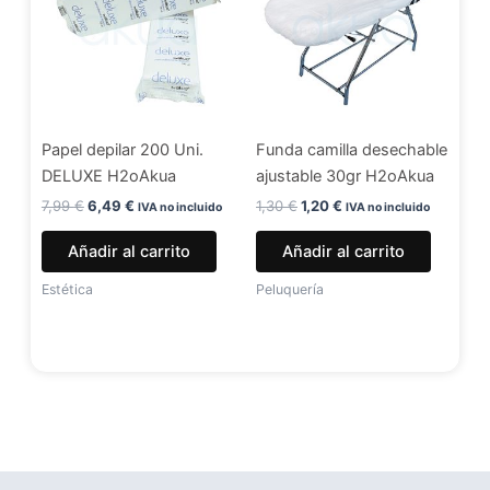
7,99 €.
6,49 €.
1,30 €.
1,20 €.
Papel depilar 200 Uni.
Funda camilla desechable
DELUXE H2oAkua
ajustable 30gr H2oAkua
7,99
€
6,49
€
1,30
€
1,20
€
IVA no incluido
IVA no incluido
Añadir al carrito
Añadir al carrito
Estética
Peluquería