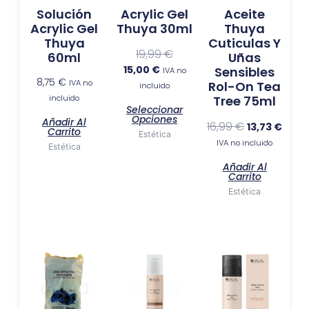
Las
Solución
Acrylic Gel
Aceite
opciones
Acrylic Gel
Thuya 30ml
Thuya
se
Thuya
Cuticulas Y
pueden
19,99
€
60ml
Uñas
elegir
15,00
€
Sensibles
IVA no
8,75
€
en
IVA no
Rol-On Tea
incluido
incluido
Tree 75ml
la
Seleccionar
página
Opciones
Añadir Al
16,99
€
13,73
€
Carrito
de
Estética
IVA no incluido
Estética
producto
Añadir Al
Carrito
Estética