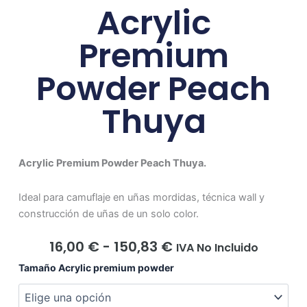
Acrylic
Premium
Powder Peach
Thuya
Acrylic Premium Powder Peach Thuya.
Ideal para camuflaje en uñas mordidas, técnica wall y
construcción de uñas de un solo color.
Rango
16,00
€
-
150,83
€
IVA No Incluido
De
Acrylic
Tamaño Acrylic premium powder
Precios:
Premium
Desde
Powder
16,00 €
Peach