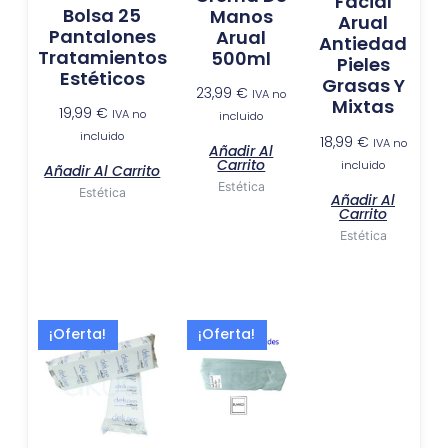
Facial
Bolsa 25
Manos
Arual
Pantalones
Arual
Antiedad
Tratamientos
500ml
Pieles
Estéticos
Grasas Y
23,99
€
IVA no
Mixtas
19,99
€
IVA no
incluido
incluido
18,99
€
IVA no
Añadir Al
Carrito
incluido
Añadir Al Carrito
Estética
Estética
Añadir Al
Carrito
Estética
El
El
El
El
¡Oferta!
¡Oferta!
precio
precio
precio
precio
original
actual
original
actual
era:
es:
era:
es:
7,99 €.
6,49 €.
10,99 €.
9,50 €.