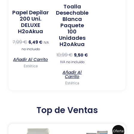
Toalla
Papel Depilar
Desechable
200 Uni.
Blanca
DELUXE
Paquete
H2oAkua
100
Unidades
7,99
€
6,49
€
IVA
H2oAkua
no incluido
10,99
€
9,50
€
Añadir Al Carrito
IVA no incluido
Estética
Añadir Al
Carrito
Estética
Top de Ventas
El
El
Este
¡Oferta!