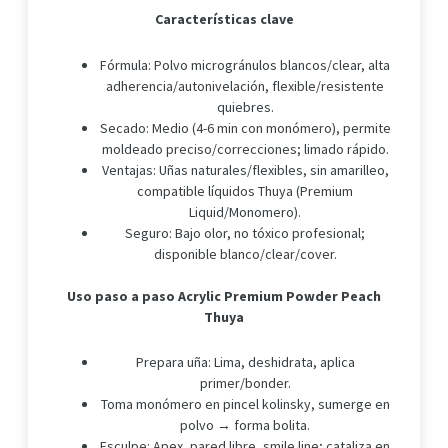
Características clave
Fórmula: Polvo microgránulos blancos/clear, alta
adherencia/autonivelación, flexible/resistente
quiebres.
Secado: Medio (4-6 min con monómero), permite
moldeado preciso/correcciones; limado rápido.
Ventajas: Uñas naturales/flexibles, sin amarilleo,
compatible líquidos Thuya (Premium
Liquid/Monomero).
Seguro: Bajo olor, no tóxico profesional;
disponible blanco/clear/cover.
Uso paso a paso Acrylic Premium Powder Peach
Thuya
Prepara uña: Lima, deshidrata, aplica
primer/bonder.
Toma monómero en pincel kolinsky, sumerge en
polvo → forma bolita.
Esculpe: Apex, pared libre, smile line; cataliza en