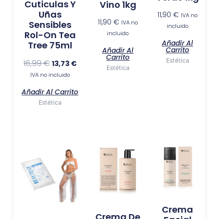
Cuticulas Y
Vino 1kg
Uñas
11,90
€
IVA no
11,90
€
IVA no
Sensibles
incluido
Rol-On Tea
incluido
Añadir Al
Tree 75ml
Carrito
Añadir Al
Carrito
Estética
16,99
€
13,73
€
Estética
IVA no incluido
Añadir Al Carrito
Estética
Crema
Crema De