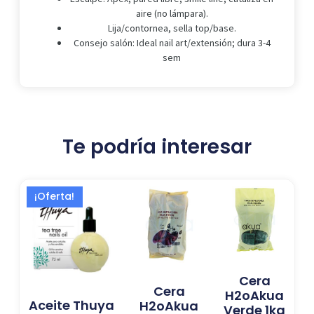
aire (no lámpara).
Lija/contornea, sella top/base.
Consejo salón: Ideal nail art/extensión; dura 3-4
sem
Te podría interesar
El
El
¡Oferta!
precio
precio
original
actual
era:
es:
16,99 €.
13,73 €.
Cera
Cera
H2oAkua
Aceite Thuya
H2oAkua
Verde 1kg