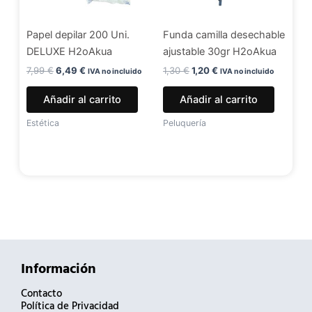
Papel depilar 200 Uni.
Funda camilla desechable
DELUXE H2oAkua
ajustable 30gr H2oAkua
7,99
€
6,49
€
1,30
€
1,20
€
IVA no incluido
IVA no incluido
Añadir al carrito
Añadir al carrito
Estética
Peluquería
Información
Contacto
Política de Privacidad