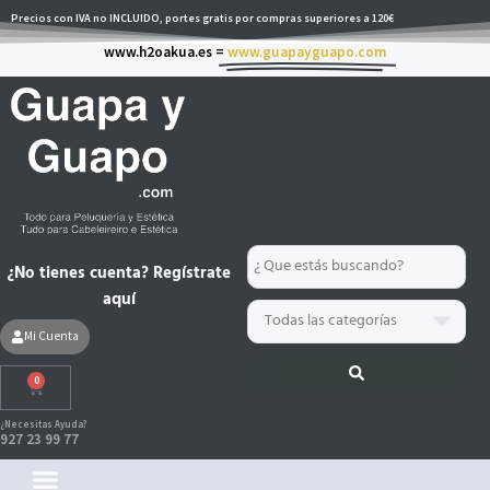
Ir
Precios con IVA no INCLUIDO, portes gratis por compras superiores a 120€
al
www.h2oakua.es =
www.guapayguapo.com
contenido
Search
¿No tienes cuenta? Regístrate
...
aquí
Mi Cuenta
0
Carrito
¿Necesitas Ayuda?
927 23 99 77