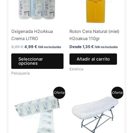
variantes.
Las
opciones
se
Oxigenada H2oAkua
Rolon Cera Natural (miel)
pueden
Crema LITRO
H2oakua 110gr
elegir
en
5,99
€
4,99
€
Desde
1,35
€
IVA no incluido
IVA no incluido
la
Seleccionar
Añadir al carrito
página
opciones
de
Estética
Peluquería
producto
El
El
El
El
¡Oferta!
¡Oferta!
precio
precio
precio
precio
original
actual
original
actual
era:
es:
era:
es:
7,99 €.
6,49 €.
1,30 €.
1,20 €.