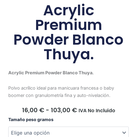
Acrylic
Premium
Powder Blanco
Thuya.
Acrylic Premium Powder Blanco Thuya.
Polvo acrílico ideal para manicuara francesa o baby
boomer con granulometría fina y auto-nivelación.
Rango
16,00
€
-
103,00
€
IVA No Incluido
De
Acrylic
Tamaño peso gramos
Precios:
Premium
Desde
Powder
16,00 €
Blanco