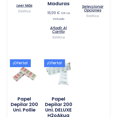
Maduras
la
Leer Más
Seleccionar
págin
Opciones
Estética
18,99
€
IVA no
de
Estética
incluido
produ
Añadir Al
Carrito
Estética
El
El
El
El
¡Oferta!
¡Oferta!
precio
precio
precio
precio
original
actual
original
actual
era:
es:
era:
es:
7,99 €.
6,49 €.
7,99 €.
6,49 €.
Papel
Papel
Depilar 200
Depilar 200
Uni. Pollie
Uni. DELUXE
H2oAkua