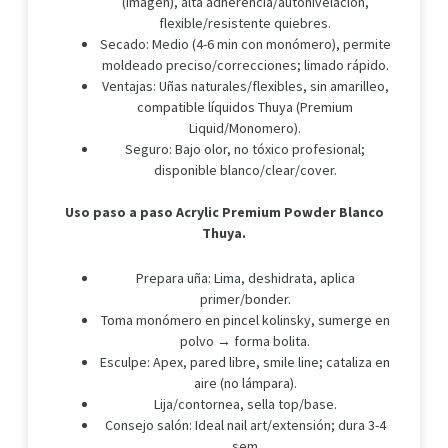
(imagen), alta adherencia/autonivelación,
flexible/resistente quiebres.
Secado: Medio (4-6 min con monómero), permite
moldeado preciso/correcciones; limado rápido.
Ventajas: Uñas naturales/flexibles, sin amarilleo,
compatible líquidos Thuya (Premium
Liquid/Monomero).
Seguro: Bajo olor, no tóxico profesional;
disponible blanco/clear/cover.
Uso paso a paso Acrylic Premium Powder Blanco
Thuya.
Prepara uña: Lima, deshidrata, aplica
primer/bonder.
Toma monómero en pincel kolinsky, sumerge en
polvo → forma bolita.
Esculpe: Apex, pared libre, smile line; cataliza en
aire (no lámpara).
Lija/contornea, sella top/base.
Consejo salón: Ideal nail art/extensión; dura 3-4
sem