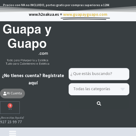
Ir
Precios con IVA no INCLUIDO, portes gratis por compras superiores a 120€
al
www.h2oakua.es =
www.guapayguapo.com
contenido
Search
¿No tienes cuenta? Regístrate
...
aquí
Mi Cuenta
0
Carrito
¿Necesitas Ayuda?
927 23 99 77