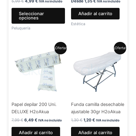
en
5,99
€
4,99
€
Desde
1,35
€
IVA no incluido
IVA no incluido
la
Seleccionar
Añadir al carrito
página
opciones
de
Estética
Peluquería
producto
El
El
El
El
¡Oferta!
¡Oferta!
precio
precio
precio
precio
original
actual
original
actual
era:
es:
era:
es:
7,99 €.
6,49 €.
1,30 €.
1,20 €.
Papel depilar 200 Uni.
Funda camilla desechable
DELUXE H2oAkua
ajustable 30gr H2oAkua
7,99
€
6,49
€
1,30
€
1,20
€
IVA no incluido
IVA no incluido
Añadir al carrito
Añadir al carrito