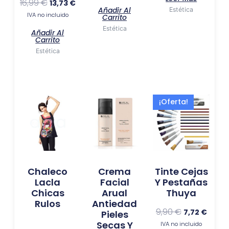
16,99
€
13,73
€
Añadir Al
Estética
IVA no incluido
Carrito
Estética
Añadir Al
Carrito
Estética
El
El
Este
¡Oferta!
precio
preci
produ
original
actua
tiene
era:
es:
múlti
9,90 €.
7,72 €.
varia
Las
Chaleco
Crema
Tinte Cejas
opci
Lacla
Facial
Y Pestañas
se
Chicas
Arual
Thuya
pued
Rulos
Antiedad
elegir
9,90
€
7,72
€
Pieles
en
Secas Y
IVA no incluido