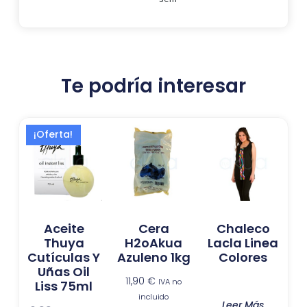
Te podría interesar
El
El
¡Oferta!
precio
precio
original
actual
era:
es:
16,99 €.
13,73 €.
Aceite
Cera
Chaleco
Thuya
H2oAkua
Lacla Linea
Cutículas Y
Azuleno 1kg
Colores
Uñas Oil
11,90
€
IVA no
Liss 75ml
incluido
Leer Más