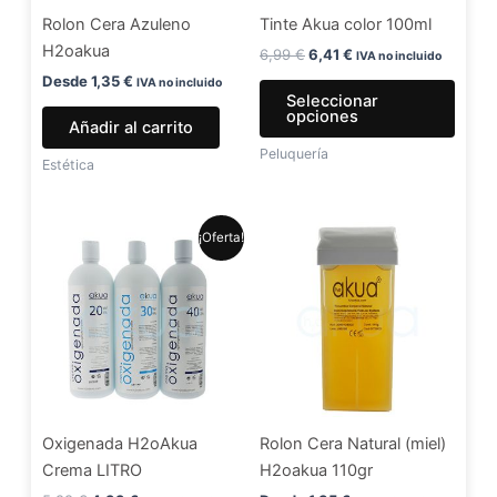
se
Rolon Cera Azuleno
Tinte Akua color 100ml
pued
H2oakua
elegir
6,99
€
6,41
€
IVA no incluido
en
Desde
1,35
€
IVA no incluido
Seleccionar
la
opciones
Añadir al carrito
págin
Peluquería
de
Estética
produ
El
El
Este
¡Oferta!
precio
precio
producto
original
actual
era:
es:
tiene
5,99 €.
4,99 €.
múltiples
variantes.
Las
opciones
se
Oxigenada H2oAkua
Rolon Cera Natural (miel)
pueden
Crema LITRO
H2oakua 110gr
elegir