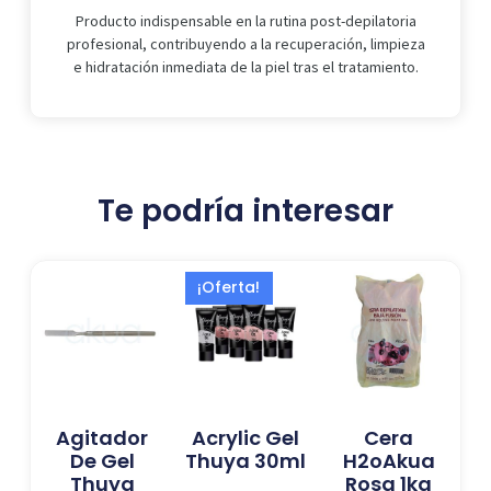
Producto indispensable en la rutina post-depilatoria
profesional, contribuyendo a la recuperación, limpieza
e hidratación inmediata de la piel tras el tratamiento.
Te podría interesar
El
El
Este
¡Oferta!
precio
precio
producto
actual
original
tiene
es:
era:
múltiples
15,00 €.
19,99 €.
variantes.
Las
Agitador
Acrylic Gel
Cera
opciones
De Gel
Thuya 30ml
H2oAkua
se
Thuya
Rosa 1kg