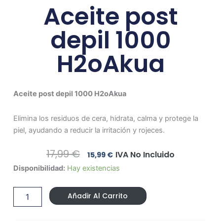
Aceite post
depil 1000
H2oAkua
Aceite post depil 1000 H2oAkua
Elimina los residuos de cera, hidrata, calma y protege la
piel, ayudando a reducir la irritación y rojeces.
El
El
17,99
€
IVA No Incluido
15,99
€
Precio
Precio
Aceite
Disponibilidad:
Hay existencias
Original
Actual
post
Era:
Es:
depil
17,99 €.
15,99 €.
Añadir Al Carrito
1000
H2oAkua
cantidad