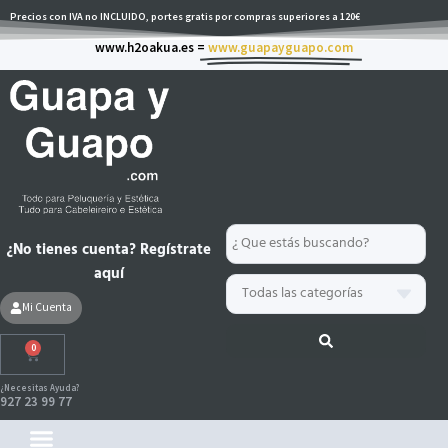
Ir
Precios con IVA no INCLUIDO, portes gratis por compras superiores a 120€
al
www.h2oakua.es =
www.guapayguapo.com
contenido
Search
¿No tienes cuenta? Regístrate
...
aquí
Mi Cuenta
0
Carrito
¿Necesitas Ayuda?
927 23 99 77