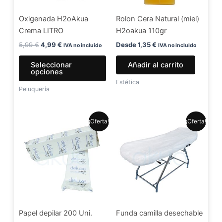
se
Oxigenada H2oAkua
Rolon Cera Natural (miel)
pueden
Crema LITRO
H2oakua 110gr
elegir
en
5,99
€
4,99
€
Desde
1,35
€
IVA no incluido
IVA no incluido
la
Seleccionar
Añadir al carrito
página
opciones
de
Estética
Peluquería
producto
El
El
El
El
¡Oferta!
¡Oferta!
precio
precio
precio
precio
original
actual
original
actual
era:
es:
era:
es:
7,99 €.
6,49 €.
1,30 €.
1,20 €.
Papel depilar 200 Uni.
Funda camilla desechable