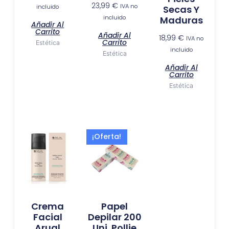
23,99
€
IVA no
incluido
Secas Y
incluido
Maduras
Añadir Al
Carrito
Añadir Al
18,99
€
IVA no
Carrito
Estética
incluido
Estética
Añadir Al
Carrito
Estética
El
El
¡Oferta!
precio
precio
original
actual
era:
es:
7,99 €.
6,49 €.
Crema
Papel
Facial
Depilar 200
Arual
Uni. Pollie