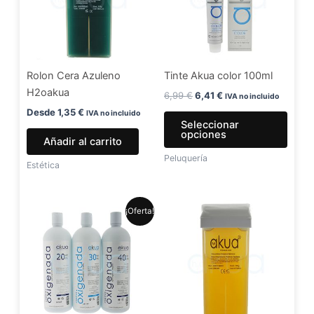
varia
Las
opci
se
Rolon Cera Azuleno
Tinte Akua color 100ml
pued
H2oakua
elegir
6,99
€
6,41
€
IVA no incluido
en
Desde
1,35
€
IVA no incluido
Seleccionar
la
opciones
Añadir al carrito
págin
Peluquería
de
Estética
produ
El
El
Este
¡Oferta!
precio
precio
producto
original
actual
era:
es:
tiene
5,99 €.
4,99 €.
múltiples
variantes.
Las
opciones