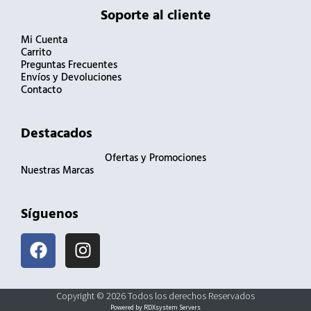
Soporte al cliente
Mi Cuenta
Carrito
Preguntas Frecuentes
Envíos y Devoluciones
Contacto
Destacados
Ofertas y Promociones
Nuestras Marcas
Síguenos
F
I
a
n
c
s
e
t
Copyright © 2026 Todos los derechos Reservados
b
a
Powered by RDXsystem Servers