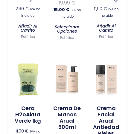
pueden
19,99
€
elegir
2,90
€
11,90
€
IVA no
15,00
€
IVA no
IVA no
en
incluido
incluido
incluido
la
Añadir Al
Añadir Al
Seleccionar
página
Carrito
Carrito
Opciones
de
Estética
Estética
Estética
producto
Cera
Crema De
Crema
H2oAkua
Manos
Facial
Verde 1kg
Arual
Arual
500ml
Antiedad
11,90
€
IVA no
Pieles