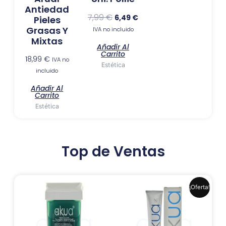
Antiedad
7,99
€
6,49
€
Pieles
Grasas Y
IVA no incluido
Mixtas
Añadir Al
Carrito
18,99
€
IVA no
Estética
incluido
Añadir Al
Carrito
Estética
Top de Ventas
El
El
Este
¡Oferta!
precio
precio
produ
original
actual
era:
es:
tiene
6,99 €.
6,41 €.
múlti