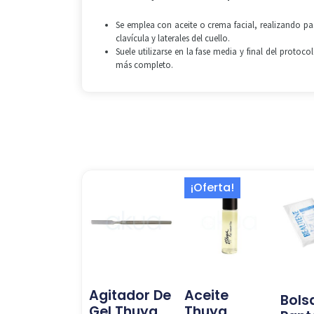
Se emplea con aceite o crema facial, realizando pa
clavícula y laterales del cuello.
Suele utilizarse en la fase media y final del proto
más completo.
El
El
¡Oferta!
precio
precio
original
actual
era:
es:
6,99 €.
5,58 €.
Agitador De
Aceite
Bols
Gel Thuya
Thuya