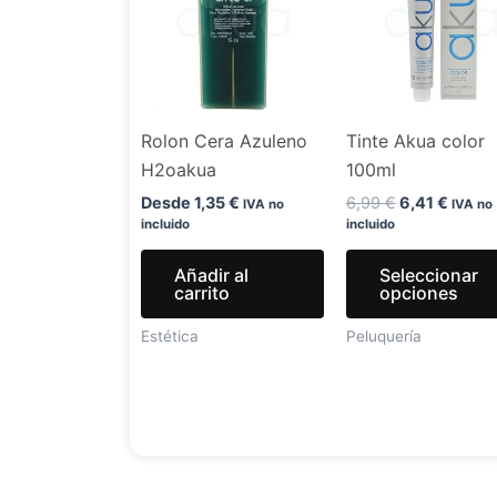
6,99 €.
6,41 €
Rolon Cera Azuleno
Tinte Akua color
H2oakua
100ml
Desde
1,35
€
6,99
€
6,41
€
IVA no
IVA no
incluido
incluido
Añadir al
Seleccionar
carrito
opciones
Estética
Peluquería