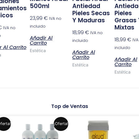
alones
500ml
Antiedad
Antied
amientos
Pieles Secas
Pieles
ticos
23,99
€
IVA no
Y Maduras
Grasas 
Mixtas
incluido
€
IVA no
18,99
€
IVA no
o
Añadir Al
18,99
€
IVA
incluido
Carrito
 Al Carrito
incluido
Estética
Añadir Al
a
Carrito
Añadir Al
Carrito
Estética
Estética
Top de Ventas
El
El
Este
Este
ferta!
¡Oferta!
precio
precio
producto
producto
original
actual
era:
es:
tiene
tiene