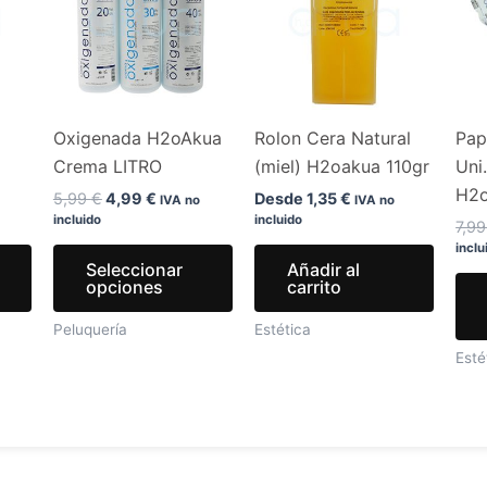
.
5,99 €.
4,99 €.
múltiples
múltiples
variantes.
variantes.
Las
Las
opciones
opciones
Oxigenada H2oAkua
Rolon Cera Natural
Pap
se
se
Crema LITRO
(miel) H2oakua 110gr
Uni
pueden
pueden
H2
elegir
elegir
5,99
€
4,99
€
Desde
1,35
€
IVA no
IVA no
incluido
incluido
en
en
7,9
inclu
la
la
Seleccionar
Añadir al
página
página
opciones
carrito
de
de
Peluquería
Estética
producto
producto
Esté