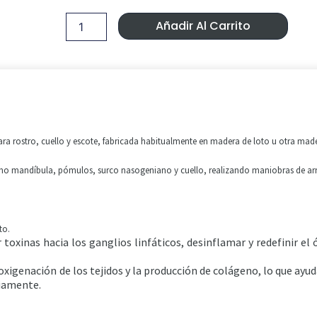
facial
Era:
Es:
Maderoterapia.
Añadir Al Carrito
cantidad
12,99 €.
9,90 €.
a rostro, cuello y escote, fabricada habitualmente en madera de loto u otra mader
mo mandíbula, pómulos, surco nasogeniano y cuello, realizando maniobras de arra
to.
r toxinas hacia los ganglios linfáticos, desinflamar y redefinir el
oxigenación de los tejidos y la producción de colágeno, lo que ayuda
viamente.