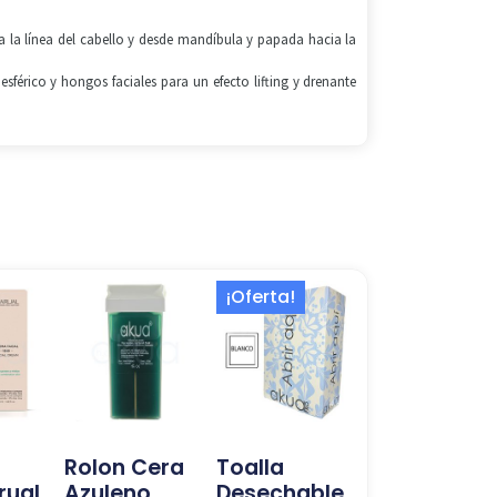
a la línea del cabello y desde mandíbula y papada hacia la
sférico y hongos faciales para un efecto lifting y drenante
El
El
¡Oferta!
precio
precio
original
actual
era:
es:
30,99 €.
27,99 €.
Rolon Cera
Toalla
rual
Azuleno
Desechable