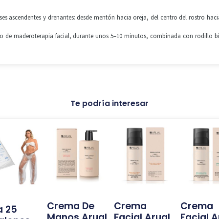
ses ascendentes y drenantes: desde mentón hacia oreja, del centro del rostro haci
colo de maderoterapia facial, durante unos 5–10 minutos, combinada con rodillo bie
Te podría interesar
Crema De
Crema
Crema
a 25
Manos Arual
Facial Arual
Facial A