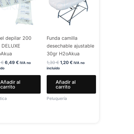
7,99 €.
6,49 €.
1,30 €.
1,20 €.
el depilar 200
Funda camilla
. DELUXE
desechable ajustable
oAkua
30gr H2oAkua
9
€
6,49
€
1,30
€
1,20
€
IVA no
IVA no
ido
incluido
Añadir al
Añadir al
carrito
carrito
tica
Peluquería