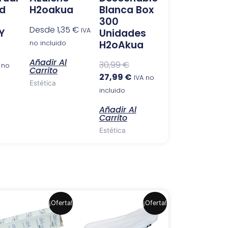
ad
H2oakua
Blanca Box
300
Desde
1,35
€
IVA
Y
Unidades
H2oAkua
no incluido
Añadir Al
30,99
€
 no
Carrito
27,99
€
IVA no
Estética
incluido
Añadir Al
Carrito
Estética
El
El
El
El
¡Oferta!
¡Oferta!
precio
precio
precio
precio
original
actual
original
actual
era:
es:
era:
es: