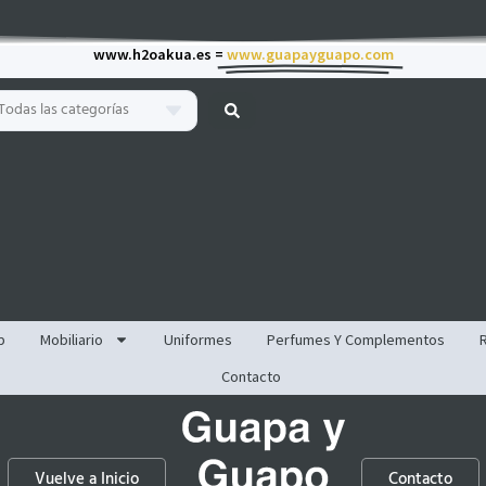
www.h2oakua.es =
www.guapayguapo.com
Todas las categorías
p
Mobiliario
Uniformes
Perfumes Y Complementos
Contacto
Vuelve a Inicio
Contacto