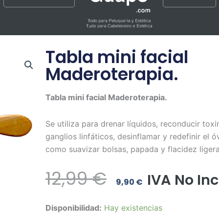
Tabla mini facial
Maderoterapia.
Tabla mini facial Maderoterapia.
Se utiliza para drenar líquidos, reconducir toxi
ganglios linfáticos, desinflamar y redefinir el óv
como suavizar bolsas, papada y flacidez ligera
El
El
12,99
€
IVA No Inc
9,90
€
Precio
Precio
Tabla
Disponibilidad:
Hay existencias
Original
Actual
mini