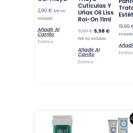
Pant
Cutículas Y
Trat
2,90
€
IVA no
Uñas Oil Liss
Esté
Rol-On 11ml
incluido
19,99
Añadir Al
6,99
€
5,58
€
Carrito
incluid
IVA no incluido
Estética
Añadir
Añadir Al
Estétic
Carrito
Estética
El
El
¡O
precio
precio
original
actual
era:
es: