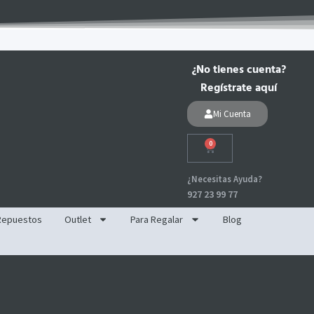
¿No tienes cuenta?
Regístrate aquí
Mi Cuenta
0
Carrito
¿Necesitas Ayuda?
927 23 99 77
Repuestos
Outlet
Para Regalar
Blog