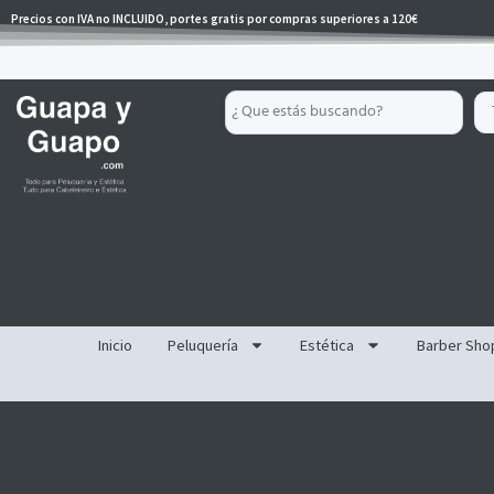
Ir
Precios con IVA no INCLUIDO, portes gratis por compras superiores a 120€
al
contenido
Search
...
Inicio
Peluquería
Estética
Barber Sho