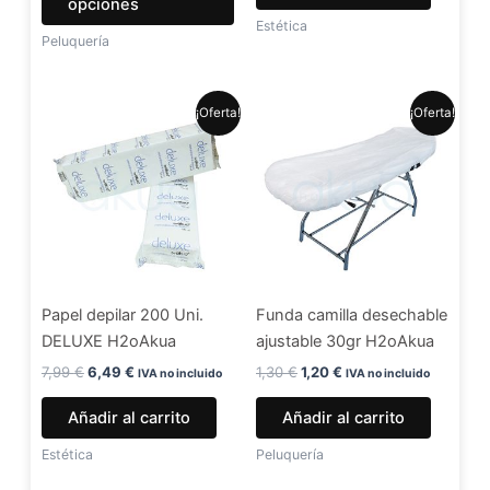
opciones
de
Estética
Peluquería
producto
El
El
El
El
¡Oferta!
¡Oferta!
precio
precio
precio
precio
original
actual
original
actual
era:
es:
era:
es:
7,99 €.
6,49 €.
1,30 €.
1,20 €.
Papel depilar 200 Uni.
Funda camilla desechable
DELUXE H2oAkua
ajustable 30gr H2oAkua
7,99
€
6,49
€
1,30
€
1,20
€
IVA no incluido
IVA no incluido
Añadir al carrito
Añadir al carrito
Estética
Peluquería