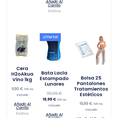
Añadir Al
Carrito
Estética
El
El
¡Oferta!
precio
precio
actual
original
es:
era:
19,99 €.
39,99 €.
Cera
Bata Lacla
H2oAkua
Bolsa 25
Estampado
Vino 1kg
Pantalones
Lunares
Tratamientos
11,90
€
IVA no
39,99
€
Estéticos
incluido
19,99
€
IVA no
19,99
€
Añadir Al
IVA no
incluido
Carrito
incluido
Estética
Añadir Al