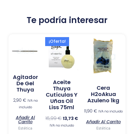
Te podría interesar
El
El
¡Oferta!
precio
precio
original
actual
era:
es:
16,99 €.
13,73 €.
Agitador
Aceite
De Gel
Cera
Thuya
Thuya
H2oAkua
Cutículas Y
Azuleno 1kg
2,90
€
Uñas Oil
IVA no
Liss 75ml
incluido
11,90
€
IVA no incluido
Añadir Al
16,99
€
13,73
€
Añadir Al Carrito
Carrito
IVA no incluido
Estética
Estética