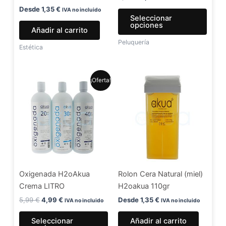
en
Desde
1,35
€
IVA no incluido
Seleccionar
la
opciones
Añadir al carrito
págin
Peluquería
de
Estética
produ
El
El
Este
¡Oferta!
precio
precio
producto
original
actual
era:
es:
tiene
5,99 €.
4,99 €.
múltiples
variantes.
Las
opciones
se
Oxigenada H2oAkua
Rolon Cera Natural (miel)
pueden
Crema LITRO
H2oakua 110gr
elegir
en
5,99
€
4,99
€
Desde
1,35
€
IVA no incluido
IVA no incluido
la
Seleccionar
Añadir al carrito
página