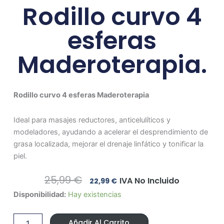
Rodillo curvo 4
esferas
Maderoterapia.
Rodillo curvo 4 esferas Maderoterapia
Ideal para masajes reductores, anticelulíticos y
modeladores, ayudando a acelerar el desprendimiento de
grasa localizada, mejorar el drenaje linfático y tonificar la
piel.
El
El
25,99
€
IVA No Incluido
22,99
€
Precio
Precio
Rodillo
Disponibilidad:
Hay existencias
Original
Actual
curvo
Era:
Es:
4
25,99 €.
22,99 €.
Añadir Al Carrito
esferas