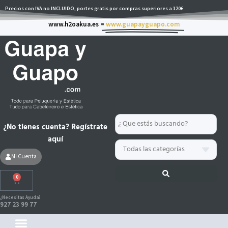
Ir
Precios con IVA no INCLUIDO, portes gratis por compras superiores a 120€
al
www.h2oakua.es =
www.guapayguapo.com
contenido
Search
¿No tienes cuenta? Regístrate
...
aquí
Mi Cuenta
0
Carrito
¿Necesitas Ayuda?
927 23 99 77