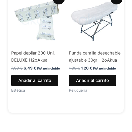
precio
precio
precio
precio
original
actual
original
actual
era:
es:
era:
es:
7,99 €.
6,49 €.
1,30 €.
1,20 €.
Papel depilar 200 Uni.
Funda camilla desechable
DELUXE H2oAkua
ajustable 30gr H2oAkua
7,99
€
6,49
€
1,30
€
1,20
€
IVA no incluido
IVA no incluido
Añadir al carrito
Añadir al carrito
Estética
Peluquería