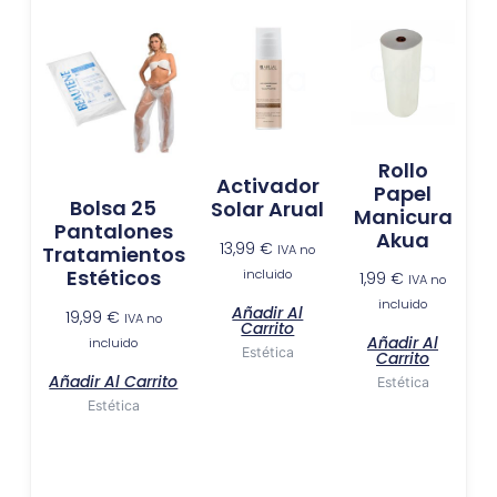
Rollo
Activador
Papel
Bolsa 25
Solar Arual
Manicura
Pantalones
Akua
13,99
€
IVA no
Tratamientos
Estéticos
incluido
1,99
€
IVA no
incluido
Añadir Al
19,99
€
IVA no
Carrito
Añadir Al
incluido
Estética
Carrito
Añadir Al Carrito
Estética
Estética