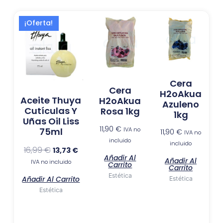
El
El
¡Oferta!
precio
precio
original
actual
era:
es:
16,99 €.
13,73 €.
Cera
Cera
H2oAkua
Aceite Thuya
H2oAkua
Azuleno
Cutículas Y
Rosa 1kg
1kg
Uñas Oil Liss
11,90
€
IVA no
75ml
11,90
€
IVA no
incluido
incluido
16,99
€
13,73
€
Añadir Al
Añadir Al
IVA no incluido
Carrito
Carrito
Estética
Añadir Al Carrito
Estética
Estética