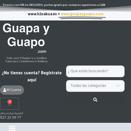
Ir
Precios con IVA no INCLUIDO, portes gratis por compras superiores a 120€
al
www.h2oakua.es =
www.guapayguapo.com
contenido
Search
¿No tienes cuenta? Regístrate
...
aquí
Mi Cuenta
0
Carrito
¿Necesitas Ayuda?
927 23 99 77