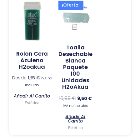
El
El
¡Oferta!
precio
precio
original
actual
era:
es:
10,99 €.
9,50 €.
Toalla
Rolon Cera
Desechable
Azuleno
Blanca
H2oakua
Paquete
100
Desde
1,35
€
IVA no
Unidades
incluido
H2oAkua
Añadir Al Carrito
10,99
€
9,50
€
Estética
IVA no incluido
Añadir Al
Carrito
Estética