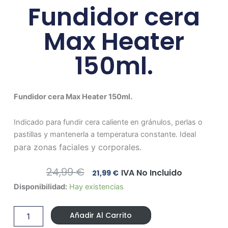
Fundidor cera
Max Heater
150ml.
Fundidor cera Max Heater 150ml.
Indicado para fundir cera caliente en gránulos, perlas o
pastillas y mantenerla a temperatura constante. Ideal
para zonas faciales y corporales.
El
El
24,99
€
IVA No Incluido
21,99
€
Precio
Precio
Fundidor
Disponibilidad:
Hay existencias
Original
Actual
cera
Era:
Es:
Max
24,99 €.
21,99 €.
Añadir Al Carrito
Heater
150ml.