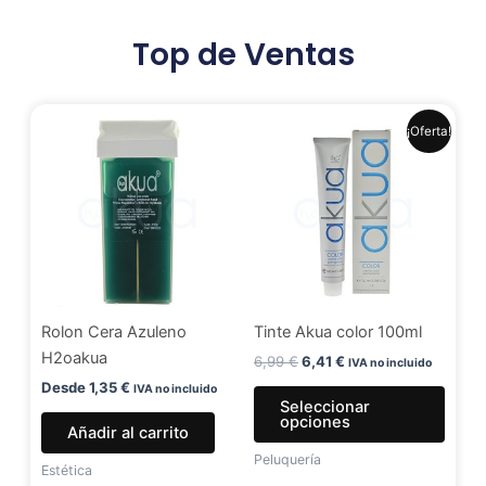
Top de Ventas
El
El
Este
¡Oferta!
precio
precio
produ
original
actual
era:
es:
tiene
6,99 €.
6,41 €.
múlti
varia
Las
opci
se
Rolon Cera Azuleno
Tinte Akua color 100ml
pued
H2oakua
elegir
6,99
€
6,41
€
IVA no incluido
en
Desde
1,35
€
IVA no incluido
Seleccionar
la
opciones
Añadir al carrito
págin
Peluquería
de
Estética