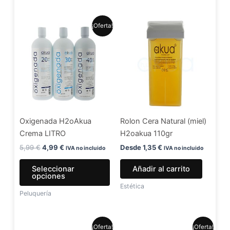
produ
El
El
Este
¡Oferta!
precio
precio
producto
original
actual
era:
es:
tiene
5,99 €.
4,99 €.
múltiples
variantes.
Las
opciones
se
Oxigenada H2oAkua
Rolon Cera Natural (miel)
pueden
Crema LITRO
H2oakua 110gr
elegir
en
5,99
€
4,99
€
Desde
1,35
€
IVA no incluido
IVA no incluido
la
Seleccionar
Añadir al carrito
página
opciones
de
Estética
Peluquería
producto
El
El
El
El
¡Oferta!
¡Oferta!