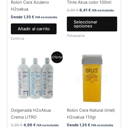
Rolon Cera Azuleno
Tinte Akua color 100ml
pued
H2oakua
elegir
6,99
€
6,41
€
IVA no incluido
en
Desde
1,35
€
IVA no incluido
Seleccionar
la
opciones
Añadir al carrito
págin
Peluquería
de
Estética
produ
El
El
Este
¡Oferta!
precio
precio
producto
original
actual
era:
es:
tiene
5,99 €.
4,99 €.
múltiples
variantes.
Las
opciones
se
Oxigenada H2oAkua
Rolon Cera Natural (miel)
pueden
Crema LITRO
H2oakua 110gr
elegir
en
5,99
€
4,99
€
Desde
1,35
€
IVA no incluido
IVA no incluido