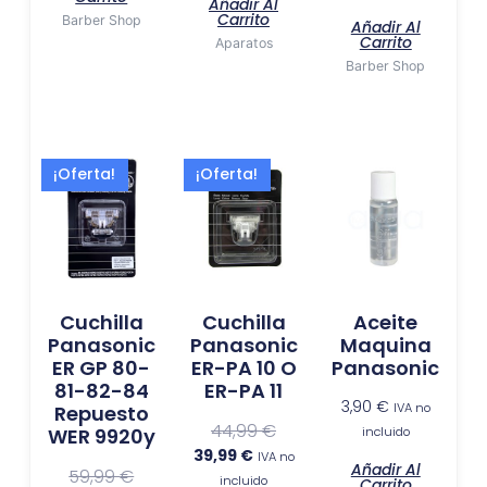
Añadir Al
Carrito
Barber Shop
Añadir Al
Carrito
Aparatos
Barber Shop
El
El
El
El
¡Oferta!
¡Oferta!
precio
precio
precio
precio
actual
original
actual
original
es:
era:
es:
era:
54,99 €.
59,99 €.
39,99 €.
44,99 €.
Cuchilla
Cuchilla
Aceite
Panasonic
Panasonic
Maquina
ER GP 80-
ER-PA 10 O
Panasonic
81-82-84
ER-PA 11
3,90
€
IVA no
Repuesto
44,99
€
incluido
WER 9920y
39,99
€
IVA no
Añadir Al
59,99
€
incluido
Carrito