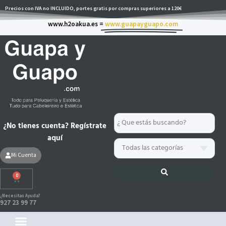
Ir
Precios con IVA no INCLUIDO, portes gratis por compras superiores a 120€
al
www.h2oakua.es =
www.guapayguapo.com
contenido
Search
¿No tienes cuenta? Regístrate
...
aquí
Mi Cuenta
0
Carrito
¿Necesitas Ayuda?
927 23 99 77