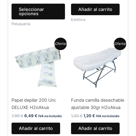
la
Seleccionar
Añadir al carrito
página
opciones
de
Estética
Peluquería
producto
El
El
El
El
¡Oferta!
¡Oferta!
precio
precio
precio
precio
original
actual
original
actual
era:
es:
era:
es:
7,99 €.
6,49 €.
1,30 €.
1,20 €.
Papel depilar 200 Uni.
Funda camilla desechable
DELUXE H2oAkua
ajustable 30gr H2oAkua
7,99
€
6,49
€
1,30
€
1,20
€
IVA no incluido
IVA no incluido
Añadir al carrito
Añadir al carrito