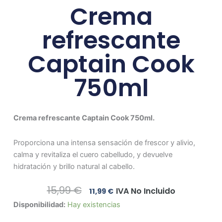
Crema
refrescante
Captain Cook
750ml
Crema refrescante Captain Cook 750ml.
Proporciona una intensa sensación de frescor y alivio,
calma y revitaliza el cuero cabelludo, y devuelve
hidratación y brillo natural al cabello.
El
El
15,99
€
IVA No Incluido
11,99
€
Precio
Precio
Crema
Disponibilidad:
Hay existencias
Original
Actual
refrescante