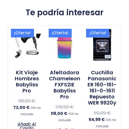
Te podría interesar
El
El
El
El
El
El
¡Oferta!
¡Oferta!
¡Oferta!
precio
precio
precio
precio
precio
precio
actual
original
actual
original
actual
original
es:
era:
es:
era:
es:
era:
72,00 €.
98,00 €.
119,00 €.
178,50 €.
54,99 €.
59,99 €.
Kit Viaje
Afeitadora
Cuchilla
Hombres
Chameleon
Panasonic
Babyliss
FXFS2IE
ER 160-161-
Pro
Babyliss
161-0-1611
Pro
Repuesto
98,00
€
WER 9920y
178,50
€
72,00
€
IVA no
59,99
€
119,00
€
IVA no
incluido
54,99
€
IVA no
incluido
Añadir Al
incluido
Carrito