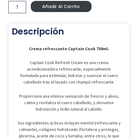
Era:
Es:
Captain
15,99 €.
11,99 €.
Añadir Al Carrito
Cook
750ml
cantidad
Descripción
Crema refrescante Captain Cook 750ml.
Captain Cook Refresh Cream es una crema
acondicionadora refrescante, especialmente
formulada para estimular, hidratar y suavizar el cuero
cabelludo tras el lavado con champú refrescante.
Proporciona una intensa sensación de frescor y alivio,
calma y revitaliza el cuero cabelludo, y devuelve
hidratación y brillo natural al cabello.
Sus ingredientes activos incluyen mentol (refrescante y
calmante), colágeno hidrolizado (fortalece y protege),
glicerina, aceite de coco y betaína, entre otros, lo que