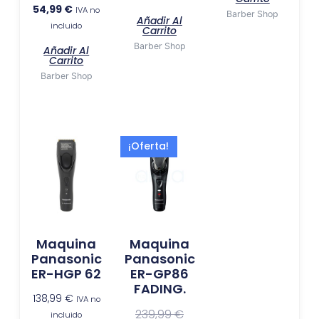
54,99
€
IVA no
Barber Shop
Añadir Al
incluido
Carrito
Barber Shop
Añadir Al
Carrito
Barber Shop
El
El
¡Oferta!
precio
precio
actual
original
es:
era:
219,99 €.
239,99 €.
Maquina
Maquina
Panasonic
Panasonic
ER-HGP 62
ER-GP86
FADING.
138,99
€
IVA no
239,99
€
incluido