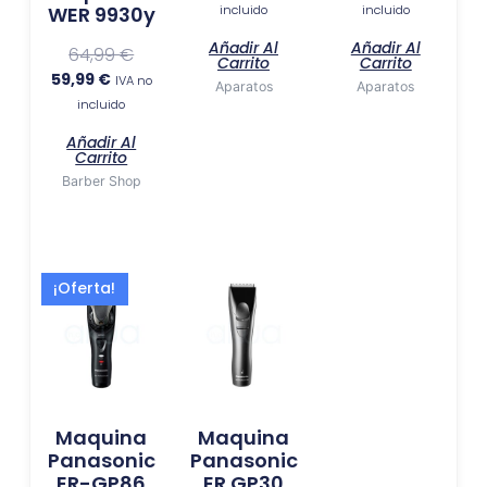
incluido
incluido
WER 9930y
Añadir Al
Añadir Al
64,99
€
Carrito
Carrito
59,99
€
IVA no
Aparatos
Aparatos
incluido
Añadir Al
Carrito
Barber Shop
El
El
¡Oferta!
precio
precio
actual
original
es:
era:
219,99 €.
239,99 €.
Maquina
Maquina
Panasonic
Panasonic
ER-GP86
ER GP30