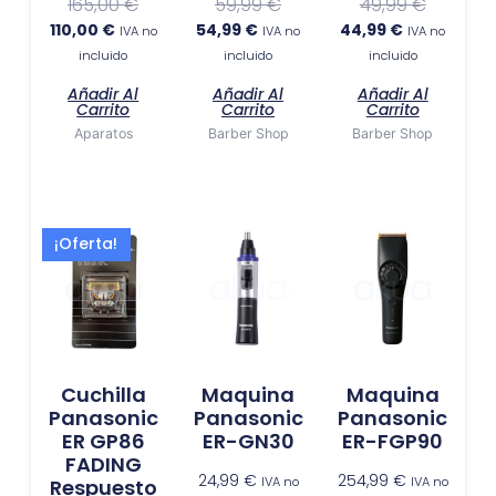
165,00
€
59,99
€
49,99
€
110,00
€
54,99
€
44,99
€
IVA no
IVA no
IVA no
incluido
incluido
incluido
Añadir Al
Añadir Al
Añadir Al
Carrito
Carrito
Carrito
Aparatos
Barber Shop
Barber Shop
El
El
¡Oferta!
precio
precio
actual
original
es:
era:
59,99 €.
64,99 €.
Cuchilla
Maquina
Maquina
Panasonic
Panasonic
Panasonic
ER GP86
ER-GN30
ER-FGP90
FADING
24,99
€
254,99
€
IVA no
IVA no
Respuesto