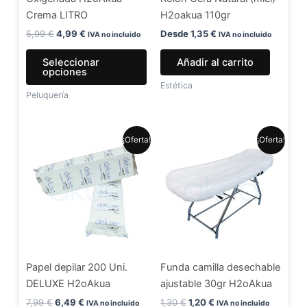
pueden
Crema LITRO
H2oakua 110gr
elegir
en
5,99
€
4,99
€
Desde
1,35
€
IVA no incluido
IVA no incluido
la
Seleccionar
Añadir al carrito
página
opciones
de
Estética
Peluquería
producto
El
El
El
El
¡Oferta!
¡Oferta!
precio
precio
precio
precio
original
actual
original
actual
era:
es:
era:
es:
7,99 €.
6,49 €.
1,30 €.
1,20 €.
Papel depilar 200 Uni.
Funda camilla desechable
DELUXE H2oAkua
ajustable 30gr H2oAkua
7,99
€
6,49
€
1,30
€
1,20
€
IVA no incluido
IVA no incluido