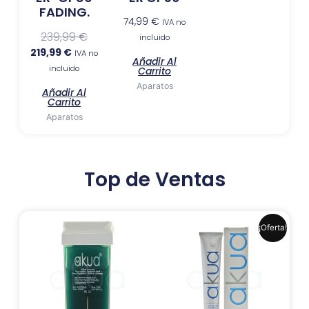
FADING.
74,99
€
IVA no
239,99
€
incluido
219,99
€
IVA no
Añadir Al
incluido
Carrito
Aparatos
Añadir Al
Carrito
Aparatos
Top de Ventas
El
El
Este
¡Oferta!
precio
precio
produ
original
actual
era:
es:
tiene
6,99 €.
6,41 €.
múlti
varia
Las