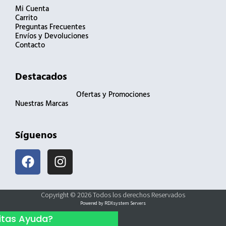
Mi Cuenta
Carrito
Preguntas Frecuentes
Envíos y Devoluciones
Contacto
Destacados
Ofertas y Promociones
Nuestras Marcas
Síguenos
F
I
a
n
c
s
e
t
Copyright © 2026 Todos los derechos Reservados
b
a
Powered by RDXsystem Servers
o
g
itas Ayuda?