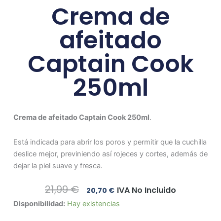
Crema de
afeitado
Captain Cook
250ml
Crema de afeitado Captain Cook 250ml
.
Está indicada para abrir los poros y permitir que la cuchilla
deslice mejor, previniendo así rojeces y cortes, además de
dejar la piel suave y fresca.
El
El
21,99
€
IVA No Incluido
20,70
€
Precio
Precio
Crema
Disponibilidad:
Hay existencias
Original
Actual
de