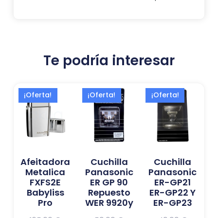
Te podría interesar
El
El
El
El
El
El
¡Oferta!
¡Oferta!
¡Oferta!
precio
precio
precio
precio
precio
precio
actual
original
actual
original
actual
original
es:
era:
es:
era:
es:
era:
110,00 €.
165,00 €.
54,99 €.
59,99 €.
44,99 €.
49,99 €.
Afeitadora
Cuchilla
Cuchilla
Metalica
Panasonic
Panasonic
FXFS2E
ER GP 90
ER-GP21
Babyliss
Repuesto
ER-GP22 Y
Pro
WER 9920y
ER-GP23