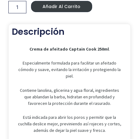
Era:
Es:
afeitado
21,99 €.
20,70 €.
Añadir Al Carrito
Captain
Cook
250ml
cantidad
Descripción
Crema de afeitado Captain Cook 250ml
.
Especialmente formulada para facilitar un afeitado
cómodo y suave, evitando la irritación y protegiendo la
piel.
Contiene lanolina, glicerina y agua floral, ingredientes
que ablandan la barba, hidratan en profundidad y
favorecen la protección durante el rasurado.
Está indicada para abrir los poros y permitir que la
cuchilla deslice mejor, previniendo así rojeces y cortes,
además de dejar la piel suave y fresca.