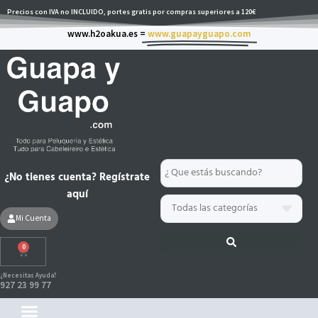
Ir
Precios con IVA no INCLUIDO, portes gratis por compras superiores a 120€
al
www.h2oakua.es =
www.guapayguapo.com
contenido
Search
¿No tienes cuenta? Regístrate
...
aquí
Mi Cuenta
0
Carrito
¿Necesitas Ayuda?
927 23 99 77