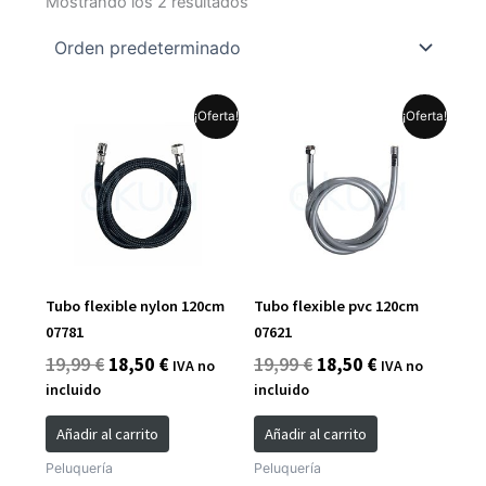
Mostrando los 2 resultados
El
El
El
El
¡Oferta!
¡Oferta!
precio
precio
precio
precio
original
actual
original
actual
era:
es:
era:
es:
19,99 €.
18,50 €.
19,99 €.
18,50 €.
Tubo flexible nylon 120cm
Tubo flexible pvc 120cm
07781
07621
19,99
€
18,50
€
19,99
€
18,50
€
IVA no
IVA no
incluido
incluido
Añadir al carrito
Añadir al carrito
Peluquería
Peluquería