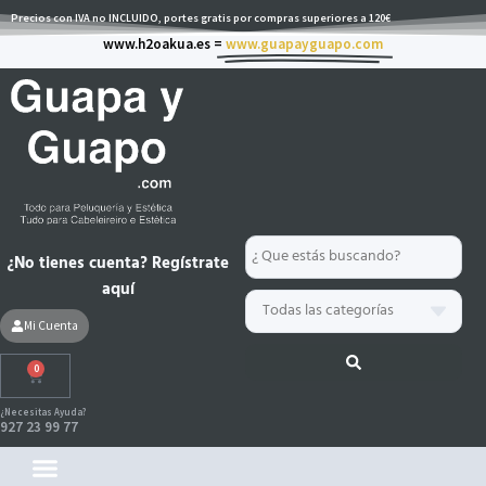
Ir
Precios con IVA no INCLUIDO, portes gratis por compras superiores a 120€
al
www.h2oakua.es =
www.guapayguapo.com
contenido
Search
¿No tienes cuenta? Regístrate
...
aquí
Mi Cuenta
0
Carrito
¿Necesitas Ayuda?
927 23 99 77