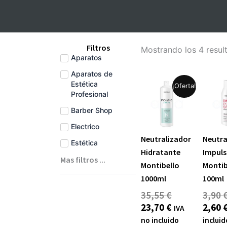
Filtros
Mostrando los 4 resul
Aparatos
Aparatos de
El
El
Estética
¡Oferta!
Profesional
precio
precio
original
actual
Barber Shop
era:
es:
Electrico
35,55 €.
23,70 €.
Neutralizador
Neutra
Estética
Hidratante
Impuls
Mas filtros ...
Montibello
Montib
1000ml
100ml
35,55
€
3,90
23,70
€
2,60
IVA
no incluido
incluid