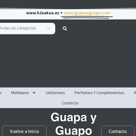
www.h2oakua.es =
www.guapayguapo.com
Todas las categorías
p
Mobiliario
Uniformes
Perfumes Y Complementos
Contacto
Vuelve a Inicio
Contacto