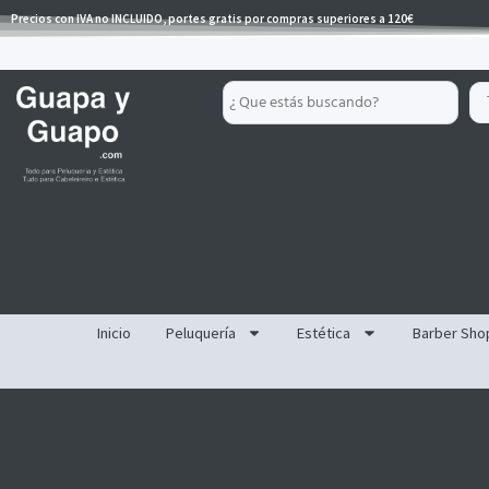
Ir
Precios con IVA no INCLUIDO, portes gratis por compras superiores a 120€
al
contenido
Search
...
Inicio
Peluquería
Estética
Barber Sho