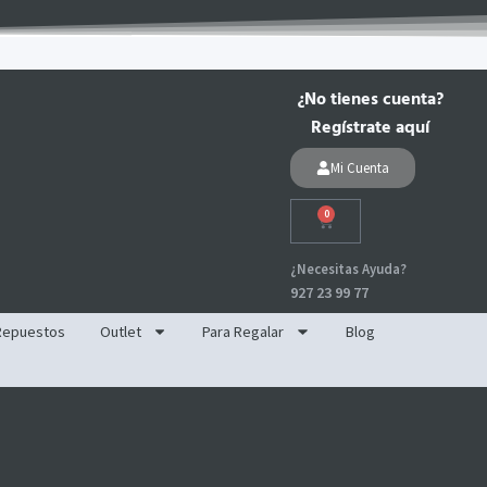
¿No tienes cuenta?
Regístrate aquí
Mi Cuenta
0
Carrito
¿Necesitas Ayuda?
927 23 99 77
Repuestos
Outlet
Para Regalar
Blog