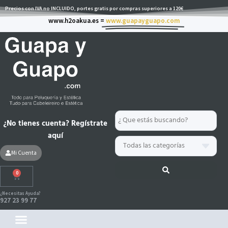
Ir
Precios con IVA no INCLUIDO, portes gratis por compras superiores a 120€
al
www.h2oakua.es =
www.guapayguapo.com
contenido
Search
¿No tienes cuenta? Regístrate
...
aquí
Mi Cuenta
0
Carrito
¿Necesitas Ayuda?
927 23 99 77