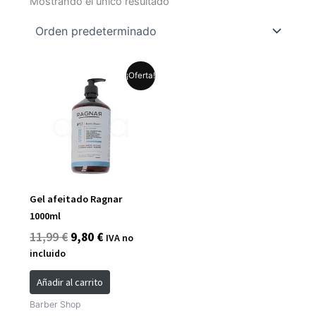
Mostrando el único resultado
El
El
¡Oferta!
precio
precio
original
actual
era:
es:
11,99 €.
9,80 €.
Gel afeitado Ragnar
1000ml
11,99
€
9,80
€
IVA no
incluido
Añadir al carrito
Barber Shop