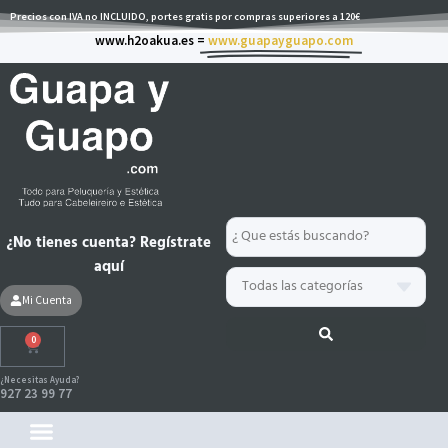
Ir
Precios con IVA no INCLUIDO, portes gratis por compras superiores a 120€
al
www.h2oakua.es =
www.guapayguapo.com
contenido
Search
¿No tienes cuenta? Regístrate
...
aquí
Mi Cuenta
0
Carrito
¿Necesitas Ayuda?
927 23 99 77