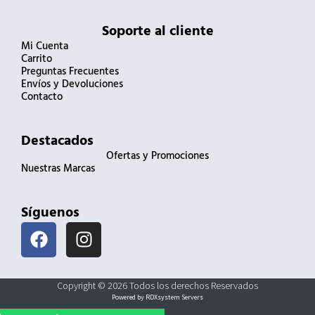
Soporte al cliente
Mi Cuenta
Carrito
Preguntas Frecuentes
Envíos y Devoluciones
Contacto
Destacados
Ofertas y Promociones
Nuestras Marcas
Síguenos
F
I
a
n
c
s
e
t
Copyright © 2026 Todos los derechos Reservados
b
a
Powered by RDXsystem Servers