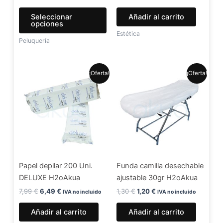
la
Seleccionar
Añadir al carrito
página
opciones
de
Estética
Peluquería
producto
El
El
El
El
¡Oferta!
¡Oferta!
precio
precio
precio
precio
original
actual
original
actual
era:
es:
era:
es:
7,99 €.
6,49 €.
1,30 €.
1,20 €.
Papel depilar 200 Uni.
Funda camilla desechable
DELUXE H2oAkua
ajustable 30gr H2oAkua
7,99
€
6,49
€
1,30
€
1,20
€
IVA no incluido
IVA no incluido
Añadir al carrito
Añadir al carrito