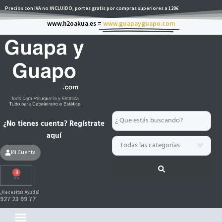
Ir
Precios con IVA no INCLUIDO, portes gratis por compras superiores a 120€
al
www.h2oakua.es =
www.guapayguapo.com
contenido
Search
¿No tienes cuenta? Regístrate
...
aquí
Mi Cuenta
0
Carrito
¿Necesitas Ayuda?
927 23 99 77