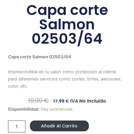
Capa corte
Salmon
02503/64
Capa corte Salmon 02503/64
Imprescindible en tu salon como proteccion al cliente
para diferentes servicios como cortes, tintes, aerosoles,
color, etc.
El
El
19,99
€
IVA No Incluido
17,99
€
Precio
Precio
Capa
Disponibilidad:
Hay existencias
Original
Actual
corte
Era:
Es:
Salmon
19,99 €.
17,99 €.
Añadir Al Carrito
02503/64
cantidad