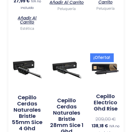
27,99
€
IVA no
Carrito
Añadir Al Carrito
incluido
Peluquería
Peluquería
Añadir Al
Carrito
Estética
El
El
¡Oferta!
precio
precio
actual
original
es:
era:
138,18 €.
209,00 
Cepillo
Cepillo
Cepillo
Electrico
Cerdas
Cerdas
Ghd Rise
Naturales
Naturales
Bristle
Bristle
209,00
€
55mm Sice
28mm Sice 1
138,18
€
IVA no
4 Ghd
Ghd