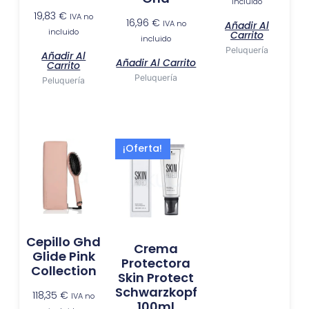
incluido
19,83
€
IVA no
16,96
€
IVA no
Añadir Al
incluido
Carrito
incluido
Peluquería
Añadir Al
Añadir Al Carrito
Carrito
Peluquería
Peluquería
El
El
¡Oferta!
precio
precio
original
actual
era:
es:
10,75 €.
4,96 €.
Cepillo Ghd
Crema
Glide Pink
Protectora
Collection
Skin Protect
Schwarzkopf
118,35
€
IVA no
100ml