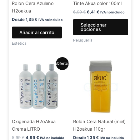
Rolon Cera Azuleno
Tinte Akua color 100ml
pued
H2oakua
elegir
6,99
€
6,41
€
IVA no incluido
en
Desde
1,35
€
IVA no incluido
Seleccionar
la
opciones
Añadir al carrito
págin
Peluquería
de
Estética
produ
El
El
Este
¡Oferta!
precio
precio
producto
original
actual
era:
es:
tiene
5,99 €.
4,99 €.
múltiples
variantes.
Las
opciones
se
Oxigenada H2oAkua
Rolon Cera Natural (miel)
pueden
Crema LITRO
H2oakua 110gr
elegir
en
5,99
€
4,99
€
Desde
1,35
€
IVA no incluido
IVA no incluido