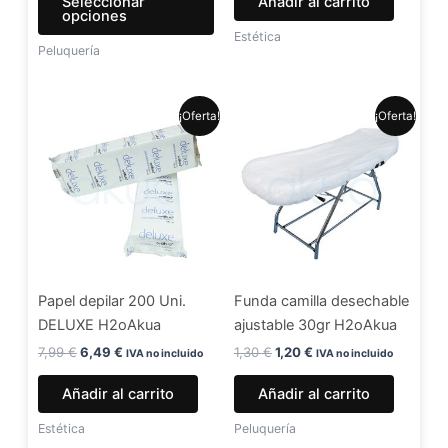
Seleccionar
Añadir al carrito
página
opciones
de
Estética
Peluquería
producto
El
El
El
El
¡Oferta!
¡Oferta!
precio
precio
precio
precio
original
actual
original
actual
era:
es:
era:
es:
7,99 €.
6,49 €.
1,30 €.
1,20 €.
Papel depilar 200 Uni.
Funda camilla desechable
DELUXE H2oAkua
ajustable 30gr H2oAkua
7,99
€
6,49
€
1,30
€
1,20
€
IVA no incluido
IVA no incluido
Añadir al carrito
Añadir al carrito
Estética
Peluquería