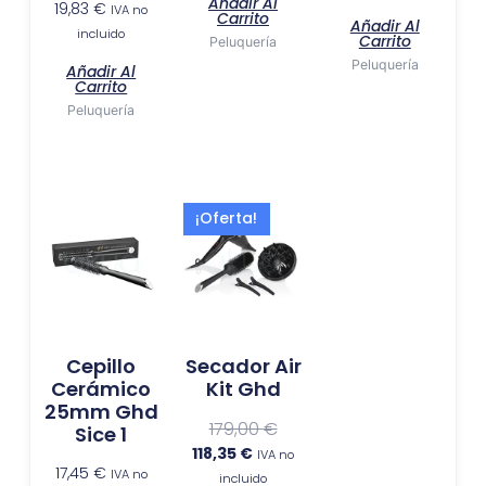
Añadir Al
19,83
€
IVA no
Carrito
Añadir Al
incluido
Carrito
Peluquería
Peluquería
Añadir Al
Carrito
Peluquería
El
El
¡Oferta!
precio
precio
actual
original
es:
era:
118,35 €.
179,00 €.
Cepillo
Secador Air
Cerámico
Kit Ghd
25mm Ghd
179,00
€
Sice 1
118,35
€
IVA no
17,45
€
IVA no
incluido