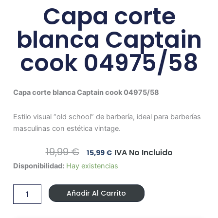
Capa corte
blanca Captain
cook 04975/58
Capa corte blanca Captain cook 04975/58
Estilo visual “old school” de barbería, ideal para barberías
masculinas con estética vintage.
El
El
19,99
€
IVA No Incluido
15,99
€
Precio
Precio
Capa
Disponibilidad:
Hay existencias
Original
Actual
corte
Era:
Es:
blanca
19,99 €.
15,99 €.
Añadir Al Carrito
Captain
cook
04975/58