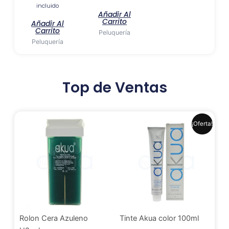
incluido
Añadir Al
Carrito
Añadir Al
Carrito
Peluquería
Peluquería
Top de Ventas
El
El
Este
¡Oferta!
precio
precio
produ
original
actual
era:
es:
tiene
6,99 €.
6,41 €.
múlti
varia
Las
opci
se
Rolon Cera Azuleno
Tinte Akua color 100ml
pued