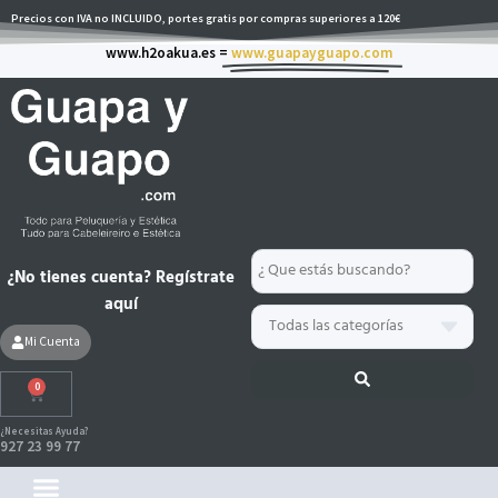
Ir
Precios con IVA no INCLUIDO, portes gratis por compras superiores a 120€
al
www.h2oakua.es =
www.guapayguapo.com
contenido
Search
¿No tienes cuenta? Regístrate
...
aquí
Mi Cuenta
0
Carrito
¿Necesitas Ayuda?
927 23 99 77