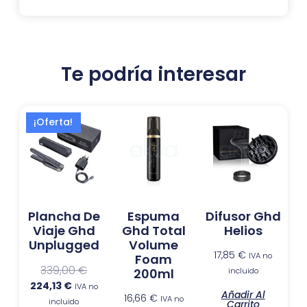
Te podría interesar
El
El
¡Oferta!
precio
precio
actual
original
es:
era:
224,13 €.
339,00 €.
Plancha De
Espuma
Difusor Ghd
Viaje Ghd
Ghd Total
Helios
Unplugged
Volume
17,85
€
IVA no
Foam
339,00
€
incluido
200ml
224,13
€
IVA no
Añadir Al
16,66
€
IVA no
incluido
Carrito