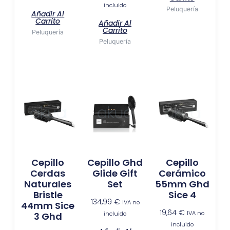
incluido
Peluquería
Añadir Al
Carrito
Añadir Al
Carrito
Peluquería
Peluquería
Cepillo
Cepillo Ghd
Cepillo
Cerdas
Glide Gift
Cerámico
Naturales
Set
55mm Ghd
Bristle
Sice 4
134,99
€
IVA no
44mm Sice
19,64
€
IVA no
incluido
3 Ghd
incluido