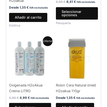
H2oakua
elegir
6,99
€
6,41
€
IVA no incluido
en
Desde
1,35
€
IVA no incluido
Seleccionar
la
opciones
Añadir al carrito
págin
Peluquería
de
Estética
produ
El
El
Este
¡Oferta!
precio
precio
producto
original
actual
era:
es:
tiene
5,99 €.
4,99 €.
múltiples
variantes.
Las
opciones
se
Oxigenada H2oAkua
Rolon Cera Natural (miel)
pueden
Crema LITRO
H2oakua 110gr
elegir
en
5,99
€
4,99
€
Desde
1,35
€
IVA no incluido
IVA no incluido
la