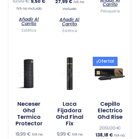
10,99
€
9,50
€
27,99
€
IVA no
Carrito
IVA no incluido
incluido
Peluquería
Añadir Al
Añadir Al
Carrito
Carrito
Estética
Estética
El
El
¡Oferta!
precio
precio
actual
original
es:
era:
138,18 €.
209,00 €
Neceser
Laca
Cepillo
Ghd
Fijadora
Electrico
Termico
Ghd Final
Ghd Rise
Protector
Fix
209,00
€
19,99
€
9,99
€
IVA no
IVA no
138,18
€
IVA no