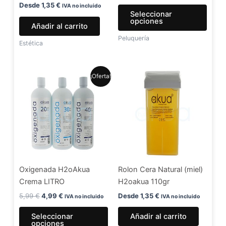
en
Desde
1,35
€
IVA no incluido
Seleccionar
la
opciones
Añadir al carrito
págin
Peluquería
de
Estética
produ
El
El
Este
¡Oferta!
precio
precio
producto
original
actual
era:
es:
tiene
5,99 €.
4,99 €.
múltiples
variantes.
Las
opciones
se
Oxigenada H2oAkua
Rolon Cera Natural (miel)
pueden
Crema LITRO
H2oakua 110gr
elegir
en
5,99
€
4,99
€
Desde
1,35
€
IVA no incluido
IVA no incluido
la
Seleccionar
Añadir al carrito
página
opciones