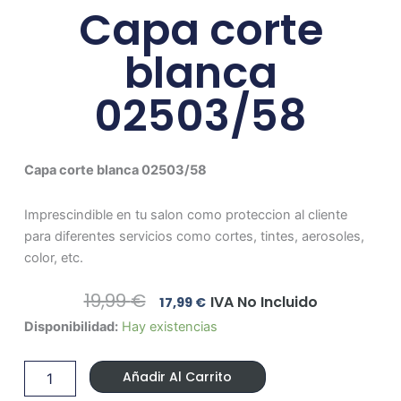
Capa corte
blanca
02503/58
Capa corte blanca 02503/58
Imprescindible en tu salon como proteccion al cliente
para diferentes servicios como cortes, tintes, aerosoles,
color, etc.
El
El
19,99
€
IVA No Incluido
17,99
€
Precio
Precio
Capa
Disponibilidad:
Hay existencias
Original
Actual
corte
Era:
Es:
blanca
19,99 €.
17,99 €.
Añadir Al Carrito
02503/58
cantidad