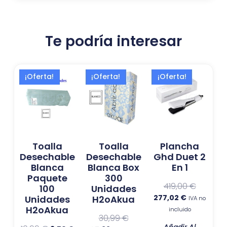
Te podría interesar
El
El
El
El
El
El
¡Oferta!
¡Oferta!
¡Oferta!
precio
precio
precio
precio
precio
precio
original
actual
actual
original
actual
original
era:
es:
es:
era:
es:
era:
10,99 €.
9,50 €.
27,99 €.
30,99 €.
277,02 €.
419,00 €.
Toalla
Toalla
Plancha
Desechable
Desechable
Ghd Duet 2
Blanca
Blanca Box
En 1
Paquete
300
419,00
€
100
Unidades
277,02
€
Unidades
H2oAkua
IVA no
H2oAkua
incluido
30,99
€
Añadir Al