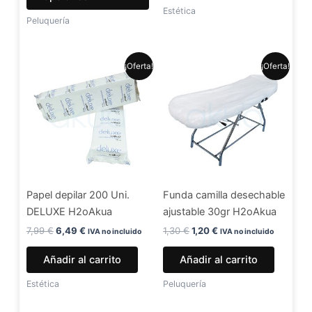
de
Estética
Peluquería
producto
El
El
El
El
¡Oferta!
¡Oferta!
precio
precio
precio
precio
original
actual
original
actual
era:
es:
era:
es:
7,99 €.
6,49 €.
1,30 €.
1,20 €.
Papel depilar 200 Uni.
Funda camilla desechable
DELUXE H2oAkua
ajustable 30gr H2oAkua
7,99
€
6,49
€
1,30
€
1,20
€
IVA no incluido
IVA no incluido
Añadir al carrito
Añadir al carrito
Estética
Peluquería