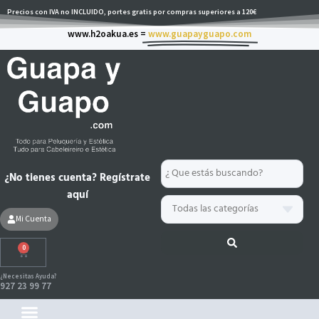
Ir
Precios con IVA no INCLUIDO, portes gratis por compras superiores a 120€
al
www.h2oakua.es =
www.guapayguapo.com
contenido
Search
¿No tienes cuenta? Regístrate
...
aquí
Mi Cuenta
0
Carrito
¿Necesitas Ayuda?
927 23 99 77