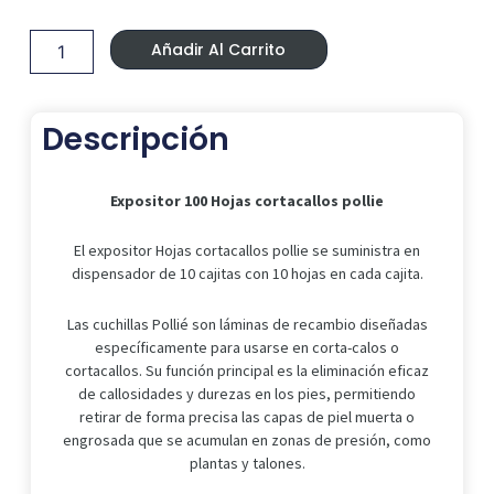
Original
Actual
100
Era:
Es:
Hojas
17,50 €.
12,99 €.
Añadir Al Carrito
cortacallos
pollie
cantidad
Descripción
Expositor 100 Hojas cortacallos pollie
El expositor Hojas cortacallos pollie se suministra en
dispensador de 10 cajitas con 10 hojas en cada cajita.
Las cuchillas Pollié son láminas de recambio diseñadas
específicamente para usarse en corta-calos o
cortacallos. Su función principal es la eliminación eficaz
de callosidades y durezas en los pies, permitiendo
retirar de forma precisa las capas de piel muerta o
engrosada que se acumulan en zonas de presión, como
plantas y talones.