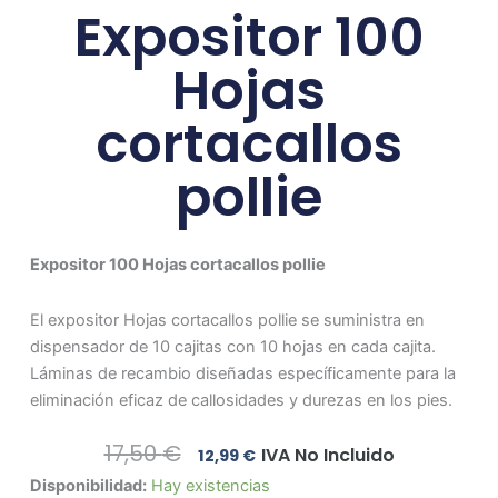
Expositor 100
Hojas
cortacallos
pollie
Expositor 100 Hojas cortacallos pollie
El expositor Hojas cortacallos pollie se suministra en
dispensador de 10 cajitas con 10 hojas en cada cajita.
Láminas de recambio diseñadas específicamente para la
eliminación eficaz de callosidades y durezas en los pies.
El
El
17,50
€
IVA No Incluido
12,99
€
Precio
Precio
Expositor
Disponibilidad:
Hay existencias