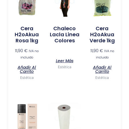
Cera
Chaleco
Cera
H2oAkua
Lacla Linea
H2oAkua
Rosa 1kg
Colores
Verde 1kg
11,90
€
11,90
€
IVA no
IVA no
incluido
incluido
Leer Más
Añadir Al
Añadir Al
Estética
Carrito
Carrito
Estética
Estética