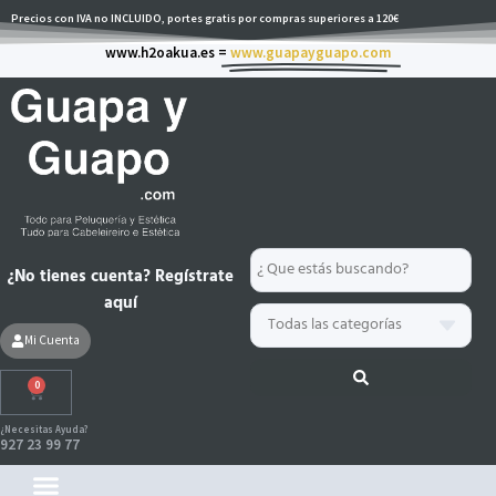
Ir
Precios con IVA no INCLUIDO, portes gratis por compras superiores a 120€
al
www.h2oakua.es =
www.guapayguapo.com
contenido
Search
¿No tienes cuenta? Regístrate
...
aquí
Mi Cuenta
0
Carrito
¿Necesitas Ayuda?
927 23 99 77