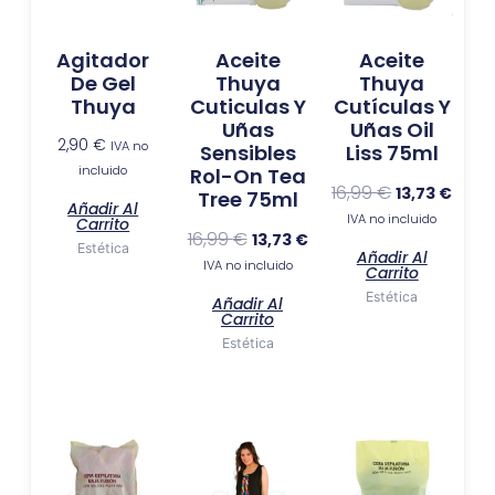
Agitador
Aceite
Aceite
De Gel
Thuya
Thuya
Thuya
Cuticulas Y
Cutículas Y
Uñas
Uñas Oil
2,90
€
IVA no
Sensibles
Liss 75ml
incluido
Rol-On Tea
16,99
€
13,73
€
Tree 75ml
Añadir Al
IVA no incluido
Carrito
16,99
€
13,73
€
Estética
Añadir Al
IVA no incluido
Carrito
Estética
Añadir Al
Carrito
Estética