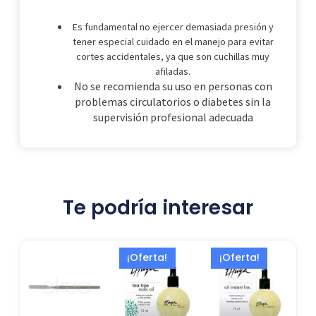
Es fundamental no ejercer demasiada presión y
tener especial cuidado en el manejo para evitar
cortes accidentales, ya que son cuchillas muy
afiladas.
No se recomienda su uso en personas con
problemas circulatorios o diabetes sin la
supervisión profesional adecuada
Te podría interesar
El
El
El
El
¡Oferta!
¡Oferta!
precio
precio
precio
preci
original
actual
original
actua
era:
es:
era:
es:
16,99 €.
13,73 €.
16,99 €.
13,73 