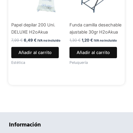
Papel depilar 200 Uni.
Funda camilla desechable
DELUXE H2oAkua
ajustable 30gr H2oAkua
7,99
€
6,49
€
1,30
€
1,20
€
IVA no incluido
IVA no incluido
Añadir al carrito
Añadir al carrito
Estética
Peluquería
Información