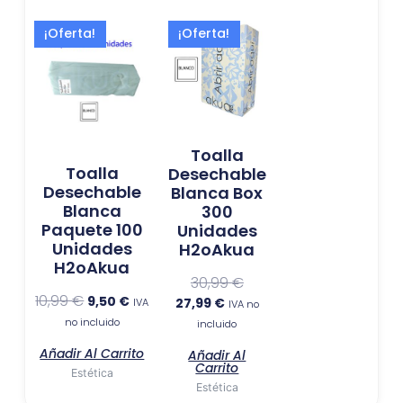
El
El
El
El
¡Oferta!
¡Oferta!
precio
precio
precio
precio
original
actual
actual
original
era:
es:
es:
era:
10,99 €.
9,50 €.
27,99 €.
30,99 €.
Toalla
Toalla
Desechable
Desechable
Blanca Box
Blanca
300
Paquete 100
Unidades
Unidades
H2oAkua
H2oAkua
30,99
€
10,99
€
9,50
€
27,99
€
IVA
IVA no
no incluido
incluido
Añadir Al Carrito
Añadir Al
Carrito
Estética
Estética