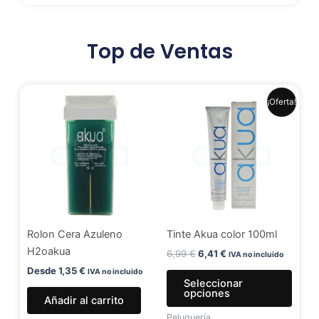
Top de Ventas
El
El
Este
¡Oferta!
precio
precio
produ
original
actual
era:
es:
tiene
6,99 €.
6,41 €.
múlti
varia
Las
opci
se
Rolon Cera Azuleno
Tinte Akua color 100ml
pued
H2oakua
elegir
6,99
€
6,41
€
IVA no incluido
en
Desde
1,35
€
IVA no incluido
Seleccionar
la
opciones
Añadir al carrito
págin
Peluquería