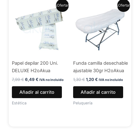
El
El
El
El
¡Oferta!
¡Oferta!
precio
precio
precio
precio
original
actual
original
actual
era:
es:
era:
es:
7,99 €.
6,49 €.
1,30 €.
1,20 €.
Papel depilar 200 Uni.
Funda camilla desechable
DELUXE H2oAkua
ajustable 30gr H2oAkua
7,99
€
6,49
€
1,30
€
1,20
€
IVA no incluido
IVA no incluido
Añadir al carrito
Añadir al carrito
Estética
Peluquería