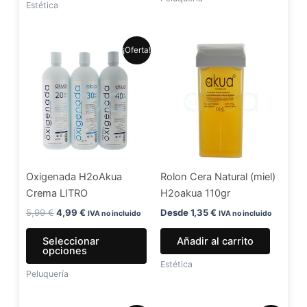
de
Estética
produ
El
El
Este
¡Oferta!
precio
precio
producto
original
actual
era:
es:
tiene
5,99 €.
4,99 €.
múltiples
variantes.
Las
opciones
se
Oxigenada H2oAkua
Rolon Cera Natural (miel)
pueden
Crema LITRO
H2oakua 110gr
elegir
en
5,99
€
4,99
€
Desde
1,35
€
IVA no incluido
IVA no incluido
la
Seleccionar
Añadir al carrito
página
opciones
de
Estética
Peluquería
producto