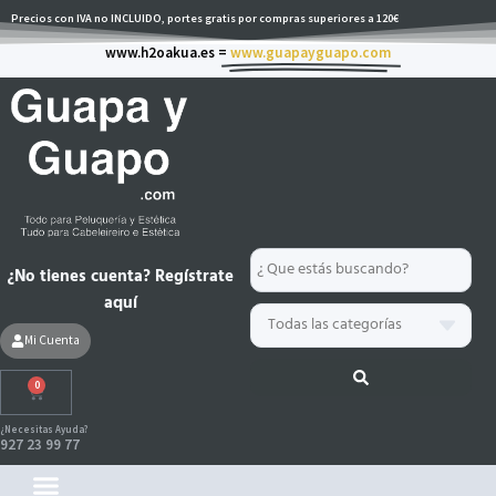
Ir
Precios con IVA no INCLUIDO, portes gratis por compras superiores a 120€
al
www.h2oakua.es =
www.guapayguapo.com
contenido
Search
¿No tienes cuenta? Regístrate
...
aquí
Mi Cuenta
0
Carrito
¿Necesitas Ayuda?
927 23 99 77