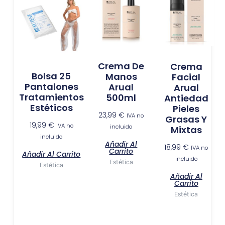
Crema De
Crema
Bolsa 25
Manos
Facial
Pantalones
Arual
Arual
Tratamientos
500ml
Antiedad
Estéticos
Pieles
23,99
€
IVA no
Grasas Y
19,99
€
IVA no
incluido
Mixtas
incluido
Añadir Al
18,99
€
IVA no
Carrito
Añadir Al Carrito
incluido
Estética
Estética
Añadir Al
Carrito
Estética