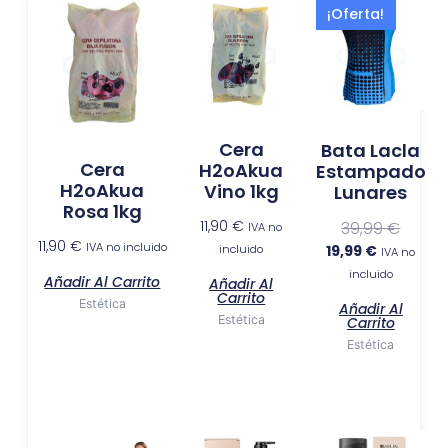
El
El
¡Oferta!
precio
precio
actual
origina
es:
era:
19,99 €.
39,99 
Cera
Bata Lacla
Cera
H2oAkua
Estampado
H2oAkua
Vino 1kg
Lunares
Rosa 1kg
11,90
€
39,99
€
IVA no
11,90
€
IVA no incluido
incluido
19,99
€
IVA no
incluido
Añadir Al Carrito
Añadir Al
Carrito
Estética
Añadir Al
Estética
Carrito
Estética