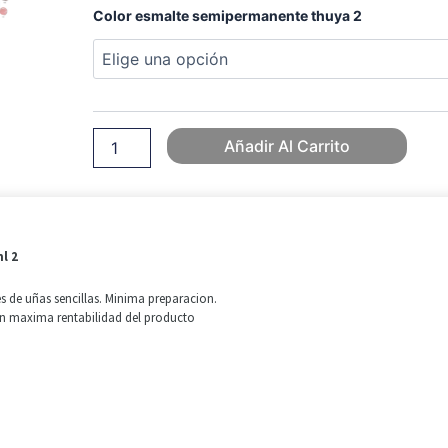
Esmalte
Original
Actual
Color esmalte semipermanente thuya 2
semipermanente
Gel
Era:
Es:
Thuya
on
12,99 €.
7,99 €.
off
color
Añadir Al Carrito
14ml
2
cantidad
l 2
 de uñas sencillas. Minima preparacion.
on maxima rentabilidad del producto