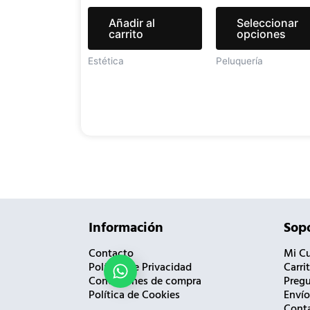
Añadir al
Seleccionar
carrito
opciones
Estética
Peluquería
Información
Sopo
Contacto
Mi C
Política de Privacidad
Carri
¿Necesitas ayuda?
Condiciones de compra
Pregu
Política de Cookies
Envío
Cont