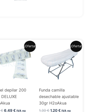
El
El
El
El
¡Oferta!
¡Oferta!
precio
precio
precio
precio
original
actual
original
actual
era:
es:
era:
es:
7,99 €.
6,49 €.
1,30 €.
1,20 €.
el depilar 200
Funda camilla
. DELUXE
desechable ajustable
oAkua
30gr H2oAkua
9
€
6,49
€
1,30
€
1,20
€
IVA no
IVA no