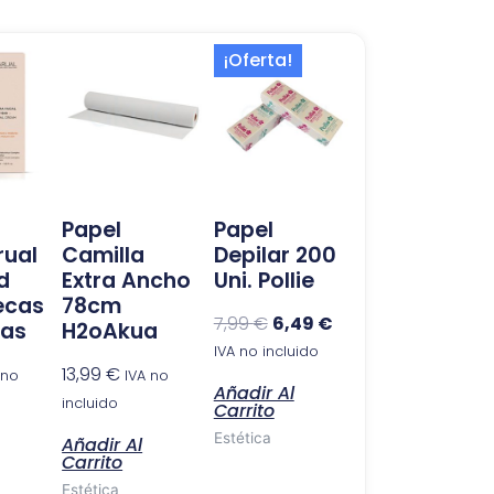
El
El
¡Oferta!
precio
precio
original
actual
era:
es:
7,99 €.
6,49 €.
Papel
Papel
rual
Camilla
Depilar 200
d
Extra Ancho
Uni. Pollie
ecas
78cm
7,99
€
6,49
€
ras
H2oAkua
IVA no incluido
13,99
€
 no
IVA no
Añadir Al
incluido
Carrito
Estética
Añadir Al
Carrito
Estética