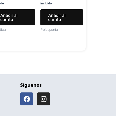
ido
incluido
Añadir al
Añadir al
carrito
carrito
tica
Peluquería
Síguenos
F
I
a
n
c
s
e
t