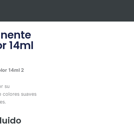
nente
or 14ml
lor 14ml 2
or su
e colores suaves
es.
luido