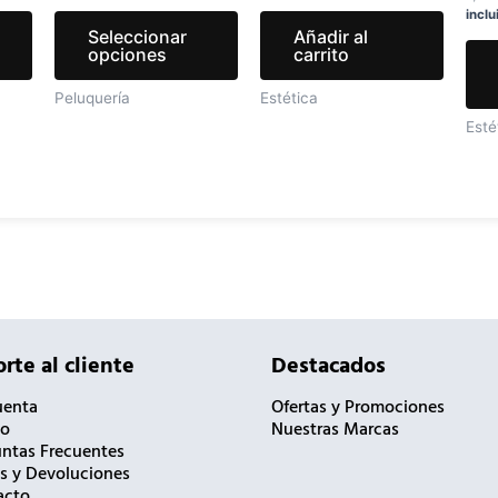
inclu
la
la
Seleccionar
Añadir al
página
página
opciones
carrito
de
de
Peluquería
Estética
producto
producto
Esté
rte al cliente
Destacados
uenta
Ofertas y Promociones
to
Nuestras Marcas
ntas Frecuentes
s y Devoluciones
acto