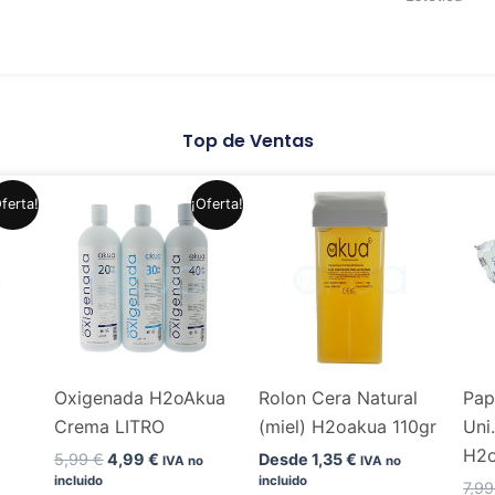
Top de Ventas
El
El
Este
Este
ferta!
¡Oferta!
precio
precio
producto
producto
original
actual
era:
es:
tiene
tiene
.
5,99 €.
4,99 €.
múltiples
múltiples
variantes.
variantes.
Las
Las
opciones
opciones
Oxigenada H2oAkua
Rolon Cera Natural
Pap
se
se
Crema LITRO
(miel) H2oakua 110gr
Uni
pueden
pueden
H2
elegir
elegir
5,99
€
4,99
€
Desde
1,35
€
IVA no
IVA no
incluido
incluido
en
en
7,9