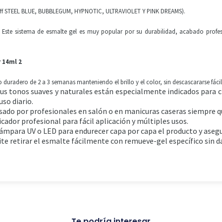
Off STEEL BLUE, BUBBLEGUM, HYPNOTIC, ULTRAVIOLET Y PINK DREAMS).
Este sistema de esmalte gel es muy popular por su durabilidad, acabado profes
 14ml 2
radero de 2 a 3 semanas manteniendo el brillo y el color, sin descascararse fáci
us tonos suaves y naturales están especialmente indicados para cr
uso diario.
 usado por profesionales en salón o en manicuras caseras siempre q
cador profesional para fácil aplicación y múltiples usos.
 lámpara UV o LED para endurecer capa por capa el producto y aseg
te retirar el esmalte fácilmente con remueve-gel específico sin da
Te podría interesar