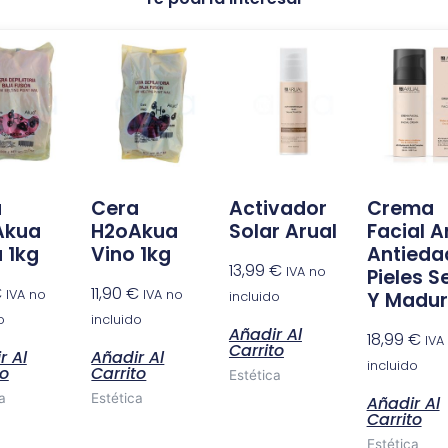
a
Cera
Activador
Crema
Akua
H2oAkua
Solar Arual
Facial A
 1kg
Vino 1kg
Antieda
13,99
€
IVA no
Pieles S
€
11,90
€
IVA no
IVA no
Y Madu
incluido
o
incluido
Añadir Al
18,99
€
IVA
Carrito
r Al
Añadir Al
incluido
to
Carrito
Estética
a
Estética
Añadir Al
Carrito
Estética