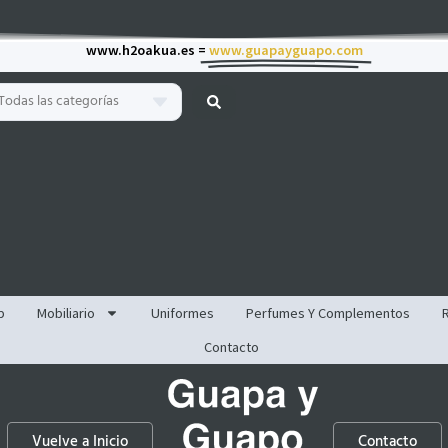
www.h2oakua.es =
www.guapayguapo.com
Todas las categorías
p
Mobiliario
Uniformes
Perfumes Y Complementos
Contacto
Vuelve a Inicio
Contacto