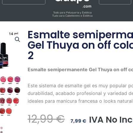
Esmalte semiperma
Gel Thuya on off col
2
Esmalte semipermanente Gel Thuya on off co
Este sistema de esmalte gel es muy popular p
durabilidad, acabado profesional y variedad d
ideales para manicura francesa o looks natural
El
El
12,99
€
IVA No Inc
7,99
€
Precio
Precio