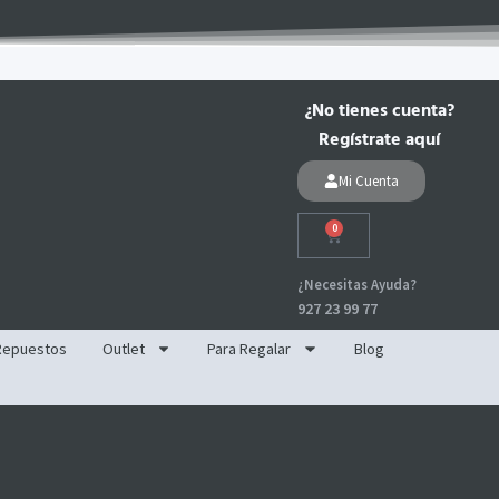
¿No tienes cuenta?
Regístrate aquí
Mi Cuenta
0
Carrito
¿Necesitas Ayuda?
927 23 99 77
Repuestos
Outlet
Para Regalar
Blog