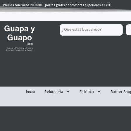
Ir
Precios con IVA no INCLUIDO, portes gratis por compras superiores a 120€
al
contenido
Search
...
Inicio
Peluquería
Estética
Barber Sho