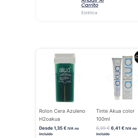
Añadir Al
Carrito
Estética
El
El
¡O
precio
precio
original
actual
era:
es:
6,99 €.
6,41 €
Rolon Cera Azuleno
Tinte Akua color
H2oakua
100ml
Desde
1,35
€
6,99
€
6,41
€
IVA no
IVA no
incluido
incluido